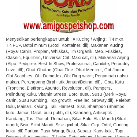
Menyedikan perlengkapan untuk : # Kucing / Anjing : T4 mkn,
T4 PUP, Botol minum (Botol, Kontainer, dll), Makanan Kucing
(Royal Canin, Proplan, Whiskas, I’m Organik, Meo, Friskies,
Classic, Equilibrio, Universal Cat, Maxi cat, dll), Makanan Anjing
(Alpo, Pedigree, Best In Show, Professional, Canibite, Petbuddy
Love, dll), Obat-Obatan (Obat Flue, Obat Mencret, Obt Jamur,
Obt Scabbies, Obt Demodex, Obt Ring worm, Penambah nafsu
makan, Perangsang Birahi utk Jantan/Betina, dll), Obat Kutu
(Frontline, Bistfront, Asuntol, Revolution, dll), Pampers,
Pelindung kuku, Vitamin Stress, Botol susu, Susu (Merk Royal
canin, Susu Kambing, Top growth, Free lac, Growsy,dll), Pelebat
Bulu, Mainan, Kalung, Tali, Harnest, Sisir, Shampoo (Shampo
kutu, Jamur, Gatal, bulu putih, dll), Kandang, Antiseptik
Kandang, Tas, Rumah-Rumahan, Sikat Bulu, Alat Mandi (Sikat
mandi, Sisir, Sikat Mandi, Sisir gimbal, Sikat Gigi+Odol, Gunting
kuku, dll) Parfum, Pasir Wangi, Baju, Sepatu, Kaos kaki, Topi,