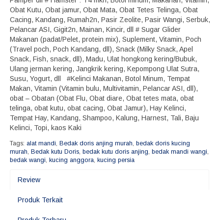
Pamper dll # Hamster : T4 mkn, Botol minum, Makanan, Vitamin,
Obat Kutu, Obat jamur, Obat Mata, Obat Tetes Telinga, Obat
Cacing, Kandang, Rumah2n, Pasir Zeolite, Pasir Wangi, Serbuk,
Pelancar ASI, Gigit2n, Mainan, Kincir, dll # Sugar Glider
Makanan (padat/Pelet, protein mix), Suplement, Vitamin, Poch
(Travel poch, Poch Kandang, dll), Snack (Milky Snack, Apel
Snack, Fish, snack, dll), Madu, Ulat hongkong kering/Bubuk,
Ulang jerman kering, Jangkrik kering, Kepompong Ulat Sutra,
Susu, Yogurt, dll #Kelinci Makanan, Botol Minum, Tempat
Makan, Vitamin (Vitamin bulu, Multivitamin, Pelancar ASI, dll),
obat – Obatan (Obat Flu, Obat diare, Obat tetes mata, obat
telinga, obat kutu, obat cacing, Obat Jamur), Hay Kelinci,
Tempat Hay, Kandang, Shampoo, Kalung, Harnest, Tali, Baju
Kelinci, Topi, kaos Kaki
Tags:
alat mandi
,
Bedak doris anjing murah
,
bedak doris kucing
murah
,
Bedak kutu Doris
,
bedak kutu doris anjing
,
bedak mandi wangi
,
bedak wangi
,
kucing anggora
,
kucing persia
Review
Produk Terkait