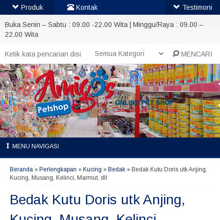
Produk
Kontak
Testimoni
Buka Senin – Sabtu : 09.00 -22.00 Wita | Minggu/Raya : 09.00 –
22.00 Wita
MENCARI
MENU NAVIGASI
Beranda
»
Perlengkapan
»
Kucing
»
Bedak
»
Bedak Kutu Doris utk Anjing,
Kucing, Musang, Kelinci, Marmut, dll
Bedak Kutu Doris utk Anjing,
Kucing, Musang, Kelinci,