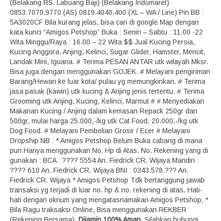
(Belakang RS. Labuang Baji) (Belakang Indomaret)
0853.7070.9770 (AS) 0819.4040.400 (XL – WA / Line) Pin BB :
5A3020CF Bila kurang jelas, bisa cari di google Map dengan
kata kunci “Amigos Petshop” Buka : Senin – Sabtu : 11.00 -22
Wita Minggu/Raya : 16.00 – 22 Wita $$ Jual Kucing Persia,
Kucing Anggora, Anjing, Kelinci, Sugar Glider, Hamster, Mencit,
Landak Mini, Iguana. # Terima PESAN ANTAR utk wilayah Mksr.
Bisa juga dengan menggunakan GOJEK. # Melayani pengiriman
Barang/Hewan ke luar kota/ pulau yg memungkinkan. # Terima
jasa pasak (kawin) utk kucing & Anjing jenis tertentu. # Terima
Grooming utk Anjing, Kucing, Kelinci, Marmut # # Menyediakan
Makanan Kucing / Anjing dalam kemasan Repack 250gr dan
500gr, mulai harga 25.000,-/kg utk Cat Food, 20.000,-/kg utk
Dog Food. # Melayani Pembelian Grosir / Ecer # Melayani
Dropship NB : * Amigos Petshop Belum Buka cabang di mana
pun Hanya menggunakan No. Hp di Atas. No. Rekening yang di
gunakan : BCA : ???? 5554 An. Fiedrick CR. Wijaya Mandiri :
???? 610 An. Fiedrick CR. Wijaya BNI : 0343.578.??? An.
Fiedrick CR. Wijaya * Amigos Petshop Tdk bertanggung jawab
transaksi yg terjadi di luar no. hp & no. rekening di atas. Hati-
hati dengan oknum yang mengatasnamakan Amigos Petshop. *
Bila Ragu traksaksi Online, Bisa menggunakan REKBER
(Rekening Bersama).
Dijamin 100% Aman
. Silahkan hubungi