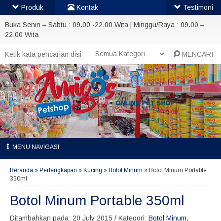
Produk
Kontak
Testimoni
Buka Senin – Sabtu : 09.00 -22.00 Wita | Minggu/Raya : 09.00 –
22.00 Wita
MENCARI
MENU NAVIGASI
Beranda
»
Perlengkapan
»
Kucing
»
Botol Minum
»
Botol Minum Portable
350ml
Botol Minum Portable 350ml
Ditambahkan pada: 20 July 2015 / Kategori:
Botol Minum
,