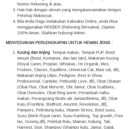
Nomor Rekening di atas.
Hati-hati dengan oknum yang mengatasnamakan Amigos
Petshop Makassar.
Bila Anda Ragu melakukan traksaksi Online, anda Bisa
menggunakan REKBER (Rekening Bersama). Dijamin
100% Aman. Silahkan hubungi Admin.
MENYEDIAKAN PERLENGKAPAN UNTUK HEWAN JENIS :
Kucing dan Anjing
: Tempat makan, Tempat PUP, Botol
minum (Botol, Kontainer, dan lain lain), Makanan Kucing
(Royal Canin, Proplan, Whiskas, I’m Organik, Meo,
Friskies, Classic, Equilibrio, Universal Cat, Maxi cat, dll),
Makanan Anjing (Alpo, Pedigree, Best In Show,
Professional, Canibite, Petbuddy Love, dll), Obat-Obatan
(Obat Flue, Obat Mencret, Obt Jamur, Obat Scabbies,
Obat Demodex, Obat Ring worm, Penambah nafsu
makan, Perangsang Birahi utk Jantan/Betina, dll), Obat
Kutu (Frontline, Bistfront, Asuntol, Revolution, dll),
Pampers, Pelindung kuku, Vitamin Stress, Botol susu,
Susu (Merk Royal canin, Susu Kambing, Top growth, Free
lac, Growsy,dll), Pelebat Bulu, Mainan, Kalung, Tali,
Harnest, Sisir, Shampoo (Shampo kutu, Jamur, Gatal,