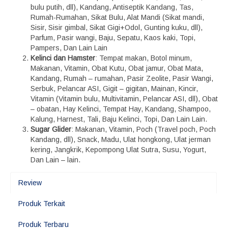
bulu putih, dll), Kandang, Antiseptik Kandang, Tas,
Rumah-Rumahan, Sikat Bulu, Alat Mandi (Sikat mandi,
Sisir, Sisir gimbal, Sikat Gigi+Odol, Gunting kuku, dll),
Parfum, Pasir wangi, Baju, Sepatu, Kaos kaki, Topi,
Pampers, Dan Lain Lain
Kelinci dan Hamster
: Tempat makan, Botol minum,
Makanan, Vitamin, Obat Kutu, Obat jamur, Obat Mata,
Kandang, Rumah – rumahan, Pasir Zeolite, Pasir Wangi,
Serbuk, Pelancar ASI, Gigit – gigitan, Mainan, Kincir,
Vitamin (Vitamin bulu, Multivitamin, Pelancar ASI, dll), Obat
– obatan, Hay Kelinci, Tempat Hay, Kandang, Shampoo,
Kalung, Harnest, Tali, Baju Kelinci, Topi, Dan Lain Lain.
Sugar Glider
: Makanan, Vitamin, Poch (Travel poch, Poch
Kandang, dll), Snack, Madu, Ulat hongkong, Ulat jerman
kering, Jangkrik, Kepompong Ulat Sutra, Susu, Yogurt,
Dan Lain – lain.
Review
Produk Terkait
Produk Terbaru