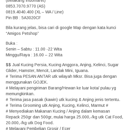
(Belakang Indomaret)
0853.7070.9770 (AS)
0819.4040.400 (XL – WA / Line)
Pin BB : 5A3020CF
Bila kurang jelas, bisa cari di google Map dengan kata kunci
“Amigos Petshop”
Buka :
Senin – Sabtu : 11.00 -22 Wita
Minggu/Raya : 16.00 – 22 Wita
$$ Jual Kucing Persia, Kucing Anggora, Anjing, Kelinci, Sugar
Glider, Hamster, Mencit, Landak Mini, Iguana.
# Terima PESAN ANTAR utk wilayah Mksr. Bisa juga dengan
menggunakan GOJEK.
# Melayani pengiriman Barang/Hewan ke luar kota/ pulau yg
memungkinkan.
# Terima jasa pasak (kawin) utk kucing & Anjing jenis tertentu.
# Terima Grooming utk Anjing, Kucing, Kelinci, Marmut #
# Menyediakan Makanan Kucing / Anjing dalam kemasan
Repack 250gr dan 500gr, mulai harga 25.000,-/kg utk Cat Food,
20.000,-/kg utk Dog Food.
# Melayani Pembelian Grosir / Ecer