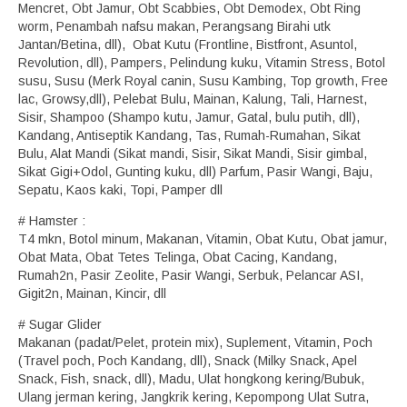
Mencret, Obt Jamur, Obt Scabbies, Obt Demodex, Obt Ring
worm, Penambah nafsu makan, Perangsang Birahi utk
Jantan/Betina, dll), Obat Kutu (Frontline, Bistfront, Asuntol,
Revolution, dll), Pampers, Pelindung kuku, Vitamin Stress, Botol
susu, Susu (Merk Royal canin, Susu Kambing, Top growth, Free
lac, Growsy,dll), Pelebat Bulu, Mainan, Kalung, Tali, Harnest,
Sisir, Shampoo (Shampo kutu, Jamur, Gatal, bulu putih, dll),
Kandang, Antiseptik Kandang, Tas, Rumah-Rumahan, Sikat
Bulu, Alat Mandi (Sikat mandi, Sisir, Sikat Mandi, Sisir gimbal,
Sikat Gigi+Odol, Gunting kuku, dll) Parfum, Pasir Wangi, Baju,
Sepatu, Kaos kaki, Topi, Pamper dll
# Hamster :
T4 mkn, Botol minum, Makanan, Vitamin, Obat Kutu, Obat jamur,
Obat Mata, Obat Tetes Telinga, Obat Cacing, Kandang,
Rumah2n, Pasir Zeolite, Pasir Wangi, Serbuk, Pelancar ASI,
Gigit2n, Mainan, Kincir, dll
# Sugar Glider
Makanan (padat/Pelet, protein mix), Suplement, Vitamin, Poch
(Travel poch, Poch Kandang, dll), Snack (Milky Snack, Apel
Snack, Fish, snack, dll), Madu, Ulat hongkong kering/Bubuk,
Ulang jerman kering, Jangkrik kering, Kepompong Ulat Sutra,