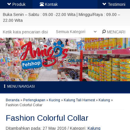
Produk
Kontak
Testimoni
Buka Senin – Sabtu : 09.00 -22.00 Wita | Minggu/Raya : 09.00 –
22.00 Wita
MENCARI
MENU NAVIGASI
Beranda
»
Perlengkapan
»
Kucing
»
Kalung Tali Harnest
»
Kalung
»
Fashion Colorful Collar
Fashion Colorful Collar
Ditambahkan pada: 27 May 2016 / Kategori:
Kalung