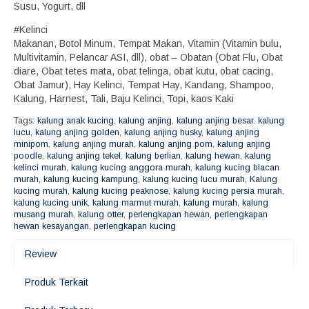
Susu, Yogurt, dll
#Kelinci
Makanan, Botol Minum, Tempat Makan, Vitamin (Vitamin bulu,
Multivitamin, Pelancar ASI, dll), obat – Obatan (Obat Flu, Obat
diare, Obat tetes mata, obat telinga, obat kutu, obat cacing,
Obat Jamur), Hay Kelinci, Tempat Hay, Kandang, Shampoo,
Kalung, Harnest, Tali, Baju Kelinci, Topi, kaos Kaki
Tags:
kalung anak kucing
,
kalung anjing
,
kalung anjing besar. kalung
lucu
,
kalung anjing golden
,
kalung anjing husky
,
kalung anjing
minipom
,
kalung anjing murah
,
kalung anjing pom
,
kalung anjing
poodle
,
kalung anjing tekel
,
kalung berlian
,
kalung hewan
,
kalung
kelinci murah
,
kalung kucing anggora murah
,
kalung kucing blacan
murah
,
kalung kucing kampung
,
kalung kucing lucu murah
,
Kalung
kucing murah
,
kalung kucing peaknose
,
kalung kucing persia murah
,
kalung kucing unik
,
kalung marmut murah
,
kalung murah
,
kalung
musang murah
,
kalung otter
,
perlengkapan hewan
,
perlengkapan
hewan kesayangan
,
perlengkapan kucing
Review
Produk Terkait