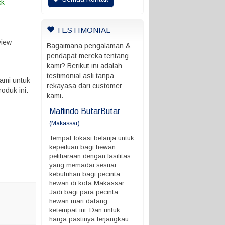
ck
TESTIMONIAL
view
Bagaimana pengalaman &
pendapat mereka tentang
kami? Berikut ini adalah
testimonial asli tanpa
ami untuk
rekayasa dari customer
oduk ini.
kami.
ani
Maflindo ButarButar
Maflindo ButarButar
(Makassar)
rung ada batas
Tempat lokasi belanja untu
 ngga
keperluan bagi hewan
Tempat lokasi belanja untuk
peliharaan dengan fasilitas
keperluan bagi hewan
yang memadai sesuai
peliharaan dengan fasilitas
kebutuhan bagi pecinta
yang memadai sesuai
hewan di kota Makassar.
kebutuhan bagi pecinta
Jadi bagi para pecinta
hewan di kota Makassar.
hewan mari datang
Jadi bagi para pecinta
ketempat ini. Dan untuk
hewan mari datang
harga pastinya terjangkau.
ketempat ini. Dan untuk
Demikian ya. terimakasih
harga pastinya terjangkau.