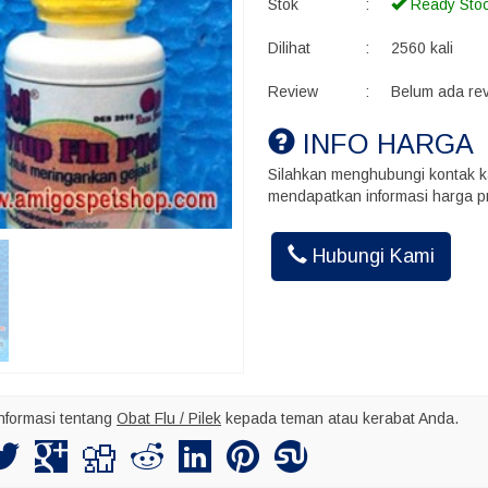
Stok
:
Ready Sto
Dilihat
:
2560 kali
Review
:
Belum ada re
INFO HARGA
Silahkan menghubungi kontak k
mendapatkan informasi harga pr
Akhmad Ins
Hubungi Kami
Kalo kirim bu
maksimal nya
nformasi tentang
Obat Flu / Pilek
kepada teman atau kerabat Anda.