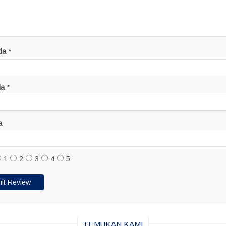
da
*
da
*
a
1
2
3
4
5
TEMUKAN KAMI