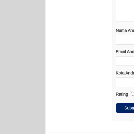
Nama An
Email An
Kota And
Rating