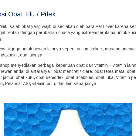
psi
Obat Flu / Pilek
Pilek salah obat yang wajib di sediakan oleh para Pet Lover karena se
at rentan dengan perubahan cuaca yang extreem terutama untuk kuci
g.
i cocok juga untuk hewan lainnya seperti anjing, kelinci, musang, monye
ndak mini, dan lainnya.
shop menyediakan berbagai keperluan obat dan vitamin – vitamin lain
ewan anda, di antaranya : obat mencret / diare, obat tetes mata, obat
at jamur, obat kutu, obat demodex, obat Scabbies, obat luka, Vitamin 
, Pelancar ASI, vitamin bulu, dan lain sebagainya.