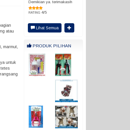
Demikian ya. terimakasih
4/5
RATING
bagian
Lihat Semua
ng atau
PRODUK PILIHAN
t, marmut,
nya untuk
 tetes
perangsang