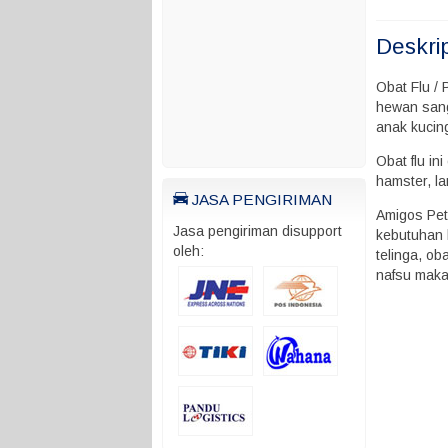
Deskri
Obat Flu / 
hewan sang
anak kucin
Obat flu in
hamster, la
JASA PENGIRIMAN
Amigos Pet
Jasa pengiriman disupport
kebutuhan h
oleh:
telinga, ob
nafsu makan