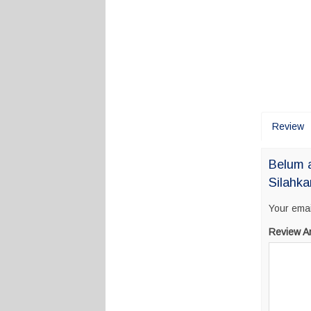
Review
Belum a
Silahka
Your emai
Review A