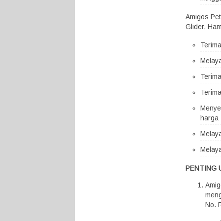
Amigos Pet
Glider, Ham
Terim
Melaya
Terima
Terima
Menyed
harga 
Melaya
Melaya
PENTING 
Amig
meng
No. 