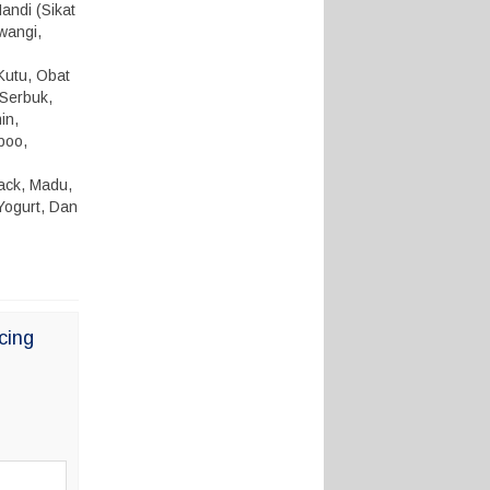
andi (Sikat
 wangi,
Kutu, Obat
 Serbuk,
in,
poo,
nack, Madu,
Yogurt, Dan
cing