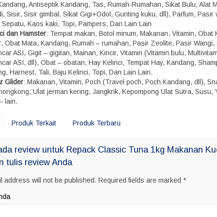
, Kandang, Antiseptik Kandang, Tas, Rumah-Rumahan, Sikat Bulu, Alat M
, Sisir, Sisir gimbal, Sikat Gigi+Odol, Gunting kuku, dll), Parfum, Pasir
, Sepatu, Kaos kaki, Topi, Pampers, Dan Lain Lain
nci dan Hamster
: Tempat makan, Botol minum, Makanan, Vitamin, Obat 
r, Obat Mata, Kandang, Rumah – rumahan, Pasir Zeolite, Pasir Wangi,
car ASI, Gigit – gigitan, Mainan, Kincir, Vitamin (Vitamin bulu, Multivitam
ncar ASI, dll), Obat – obatan, Hay Kelinci, Tempat Hay, Kandang, Sham
g, Harnest, Tali, Baju Kelinci, Topi, Dan Lain Lain.
r Glider
: Makanan, Vitamin, Poch (Travel poch, Poch Kandang, dll), S
 hongkong, Ulat jerman kering, Jangkrik, Kepompong Ulat Sutra, Susu, 
– lain.
Produk Terkait
Produk Terbaru
ada review untuk Repack Classic Tuna 1kg Makanan Ku
n tulis review Anda
l address will not be published.
Required fields are marked
*
nda