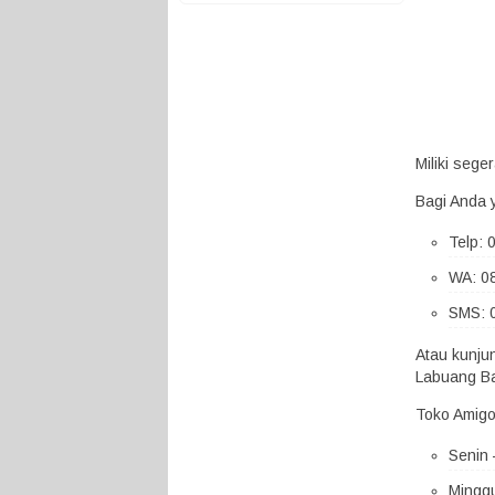
Miliki seg
Bagi Anda 
Telp:
WA: 0
SMS: 
Atau kunju
Labuang Ba
Toko Amigo
Senin 
Minggu