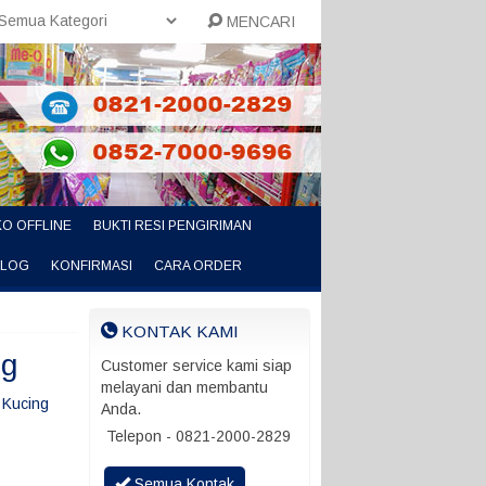
MENCARI
O OFFLINE
BUKTI RESI PENGIRIMAN
ALOG
KONFIRMASI
CARA ORDER
KONTAK KAMI
ng
Customer service kami siap
melayani dan membantu
Kucing
Anda.
Telepon - 0821-2000-2829
Semua Kontak