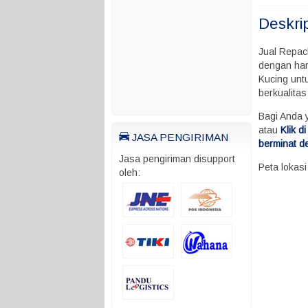
Deskri
Jual Repac
dengan har
Kucing unt
berkualita
Bagi Anda 
atau
Klik 
JASA PENGIRIMAN
berminat d
Jasa pengiriman disupport
Peta lokas
oleh: