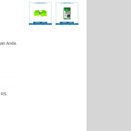
gan Anda.
 RS.