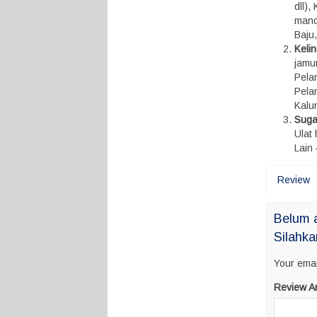
dll)
mandi
Baju
Keli
jamu
Pelan
Pela
Kalun
Suga
Ulat
Lain 
Review
Belum 
Silahka
Your emai
Review A