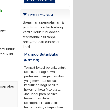
ck
TESTIMONIAL
Bagaimana pengalaman &
pendapat mereka tentang
view
kami? Berikut ini adalah
testimonial asli tanpa
rekayasa dari customer
kami.
ami untuk
oduk ini.
ani
Maflindo ButarButar
Maflindo ButarButar
(Makassar)
rung ada batas
Tempat lokasi belanja untu
 ngga
keperluan bagi hewan
Tempat lokasi belanja untuk
peliharaan dengan fasilitas
keperluan bagi hewan
yang memadai sesuai
peliharaan dengan fasilitas
kebutuhan bagi pecinta
yang memadai sesuai
hewan di kota Makassar.
kebutuhan bagi pecinta
man atau
Jadi bagi para pecinta
hewan di kota Makassar.
hewan mari datang
Jadi bagi para pecinta
ketempat ini. Dan untuk
hewan mari datang
harga pastinya terjangkau.
ketempat ini. Dan untuk
Demikian ya. terimakasih
harga pastinya terjangkau.