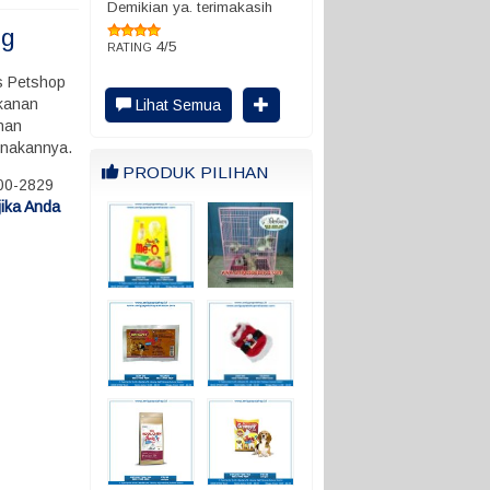
Demikian ya. terimakasih
ng
4/5
RATING
s Petshop
akanan
Lihat Semua
han
unakannya.
PRODUK PILIHAN
000-2829
jika Anda