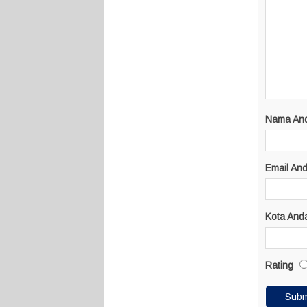
Nama An
Email An
Kota And
Rating