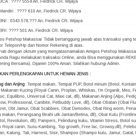
BCA : ???? 5554 An. Fiedrick CR. Wijaya
Mandiri : ???? 610 An. Fiedrick CR. Wijaya
BNI : 0343.578.??? An. Fiedrick CR. Wijaya
BRI: ???? 501 An. Fiedrick CR. Wijaya
os Petshop Makassar Tidak bertanggung jawab atas transaksi yang terj
r Telepon/Hp dan Nomor Rekening di atas.
-hati dengan oknum yang mengatasnamakan Amigos Petshop Makassa
 Anda Ragu melakukan traksaksi Online, anda Bisa menggunakan RE
ening Bersama). Dijamin 100% Aman. Silahkan hubungi Admin.
KAN PERLENGKAPAN UNTUK HEWAN JENIS :
ng dan Anjing
: Tempat makan, Tempat PUP, Botol minum (Botol, Kontaine
), Makanan Kucing (Royal Canin, Proplan, Whiskas, I’m Organik, Meo, Fr
ic, Equilibrio, Universal Cat, Maxi cat, dll), Makanan Anjing (Alpo, Pedi
how, Professional, Canibite, Petbuddy Love, dll), Obat-Obatan (Obat Fl
ret, Obt Jamur, Obat Scabbies, Obat Demodex, Obat Ring worm, Pen
 makan, Perangsang Birahi utk Jantan/Betina, dll), Obat Kutu (Frontline,
ol, Revolution, dll), Pampers, Pelindung kuku, Vitamin Stress, Botol s
k Royal canin, Susu Kambing, Top growth, Free lac, Growsy,dll), Peleba
n, Kalung, Tali, Harnest, Sisir, Shampoo (Shampo kutu, Jamur, Gatal, b