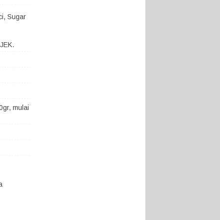
ci, Sugar
OJEK.
gr, mulai
a