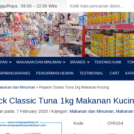
nggu/Raya : 09.00 – 22.00 Wita
APAN
MAKANAN DAN MINUMAN
BRANDS
TENTANG KAMI
TOK
GIRIMAN BARANG
PENGIRIMAN HEWAN
TESTIMONIAL
CART
KAT
akanan dan Minuman
»
Repack Classic Tuna 1kg Makanan Kucing
k Classic Tuna 1kg Makanan Kuci
n pada: 7 February 2020 / Kategori:
Makanan dan Minuman
,
Makanan 
Kode
:
CFR104