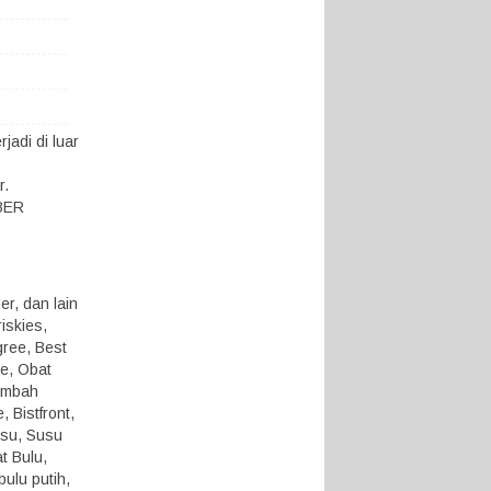
adi di luar
r.
KBER
r, dan lain
iskies,
gree, Best
ue, Obat
ambah
 Bistfront,
usu, Susu
t Bulu,
ulu putih,