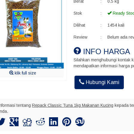
Berat
:
0.5 kg
Stok
:
Ready Sto
Dilihat
:
1454 kali
Review
:
Belum ada re
INFO HARGA
Silahkan menghubungi kontak k
mendapatkan informasi harga pr
Akhmad Ins
klik full size
Kalo kirim bu
maksimal nya
Hubungi Kami
nformasi tentang
Repack Classic Tuna 1kg Makanan Kucing
kepada te
nda.