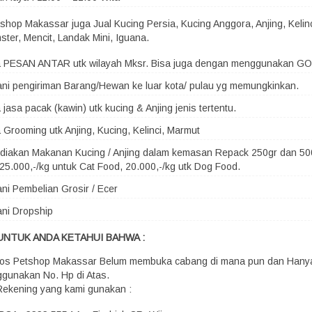
shop Makassar juga Jual Kucing Persia, Kucing Anggora, Anjing, Kelin
ster, Mencit, Landak Mini, Iguana.
a PESAN ANTAR utk wilayah Mksr. Bisa juga dengan menggunakan G
ni pengiriman Barang/Hewan ke luar kota/ pulau yg memungkinkan.
 jasa pacak (kawin) utk kucing & Anjing jenis tertentu.
 Grooming utk Anjing, Kucing, Kelinci, Marmut
iakan Makanan Kucing / Anjing dalam kemasan Repack 250gr dan 500
25.000,-/kg untuk Cat Food, 20.000,-/kg utk Dog Food.
ni Pembelian Grosir / Ecer
ni Dropship
UNTUK ANDA KETAHUI BAHWA :
os Petshop Makassar Belum membuka cabang di mana pun dan Hany
gunakan No. Hp di Atas.
Rekening yang kami gunakan :