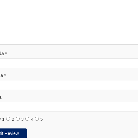
da
*
da
*
a
1
2
3
4
5