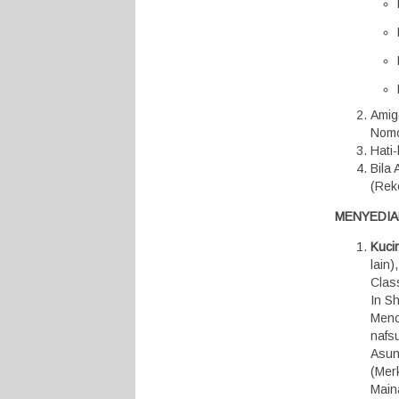
Amig
Nomo
Hati
Bila
(Rek
MENYEDIA
Kuci
lain
Class
In S
Menc
nafsu
Asunt
(Mer
Maina