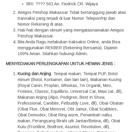
BRI: ???? 501 An. Fiedrick CR. Wijaya
Amigos Petshop Makassar Tidak bertanggung jawab atas
transaksi yang terjadi di luar Nomor Telepon/Hp dan
Nomor Rekening di atas.
Hati-hati dengan oknum yang mengatasnamakan Amigos
Petshop Makassar.
Bila Anda Ragu melakukan traksaksi Online, anda Bisa
menggunakan REKBER (Rekening Bersama). Dijamin
100% Aman. Silahkan hubungi Admin.
MENYEDIAKAN PERLENGKAPAN UNTUK HEWAN JENIS :
Kucing dan Anjing
: Tempat makan, Tempat PUP, Botol
minum (Botol, Kontainer, dan lain lain), Makanan Kucing
(Royal Canin, Proplan, Whiskas, I’m Organik, Meo,
Friskies, Classic, Equilibrio, Universal Cat, Maxi cat, dll),
Makanan Anjing (Alpo, Pedigree, Best In Show,
Professional, Canibite, Petbuddy Love, dll), Obat-Obatan
(Obat Flue, Obat Mencret, Obt Jamur, Obat Scabbies,
Obat Demodex, Obat Ring worm, Penambah nafsu
makan, Perangsang Birahi utk Jantan/Betina, dll), Obat
Kutu (Frontline, Bistfront, Asuntol, Revolution, dll),