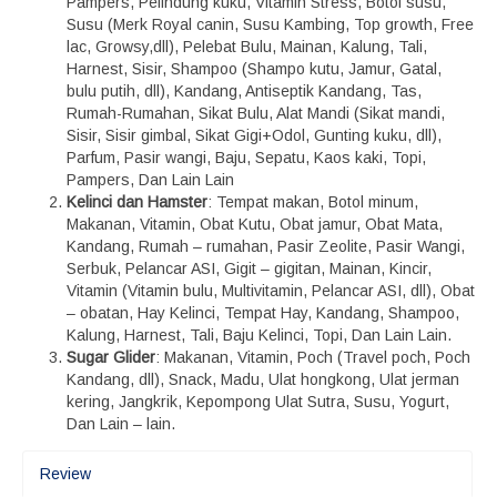
Pampers, Pelindung kuku, Vitamin Stress, Botol susu,
Susu (Merk Royal canin, Susu Kambing, Top growth, Free
lac, Growsy,dll), Pelebat Bulu, Mainan, Kalung, Tali,
Harnest, Sisir, Shampoo (Shampo kutu, Jamur, Gatal,
bulu putih, dll), Kandang, Antiseptik Kandang, Tas,
Rumah-Rumahan, Sikat Bulu, Alat Mandi (Sikat mandi,
Sisir, Sisir gimbal, Sikat Gigi+Odol, Gunting kuku, dll),
Parfum, Pasir wangi, Baju, Sepatu, Kaos kaki, Topi,
Pampers, Dan Lain Lain
Kelinci dan Hamster
: Tempat makan, Botol minum,
Makanan, Vitamin, Obat Kutu, Obat jamur, Obat Mata,
Kandang, Rumah – rumahan, Pasir Zeolite, Pasir Wangi,
Serbuk, Pelancar ASI, Gigit – gigitan, Mainan, Kincir,
Vitamin (Vitamin bulu, Multivitamin, Pelancar ASI, dll), Obat
– obatan, Hay Kelinci, Tempat Hay, Kandang, Shampoo,
Kalung, Harnest, Tali, Baju Kelinci, Topi, Dan Lain Lain.
Sugar Glider
: Makanan, Vitamin, Poch (Travel poch, Poch
Kandang, dll), Snack, Madu, Ulat hongkong, Ulat jerman
kering, Jangkrik, Kepompong Ulat Sutra, Susu, Yogurt,
Dan Lain – lain.
Review