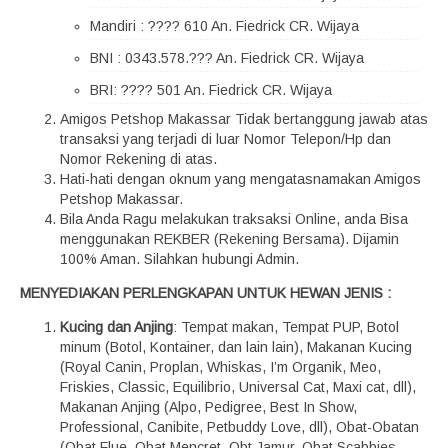
Mandiri : ???? 610 An. Fiedrick CR. Wijaya
BNI : 0343.578.??? An. Fiedrick CR. Wijaya
BRI: ???? 501 An. Fiedrick CR. Wijaya
Amigos Petshop Makassar Tidak bertanggung jawab atas
transaksi yang terjadi di luar Nomor Telepon/Hp dan
Nomor Rekening di atas.
Hati-hati dengan oknum yang mengatasnamakan Amigos
Petshop Makassar.
Bila Anda Ragu melakukan traksaksi Online, anda Bisa
menggunakan REKBER (Rekening Bersama). Dijamin
100% Aman. Silahkan hubungi Admin.
MENYEDIAKAN PERLENGKAPAN UNTUK HEWAN JENIS :
Kucing dan Anjing
: Tempat makan, Tempat PUP, Botol
minum (Botol, Kontainer, dan lain lain), Makanan Kucing
(Royal Canin, Proplan, Whiskas, I’m Organik, Meo,
Friskies, Classic, Equilibrio, Universal Cat, Maxi cat, dll),
Makanan Anjing (Alpo, Pedigree, Best In Show,
Professional, Canibite, Petbuddy Love, dll), Obat-Obatan
(Obat Flue, Obat Mencret, Obt Jamur, Obat Scabbies,