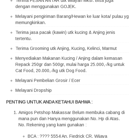
Terima PESAN ANTAR utk wilayah Mksr. Bisa juga
dengan menggunakan GOJEK.
Melayani pengiriman Barang/Hewan ke luar kota/ pulau yg
memungkinkan.
Terima jasa pacak (kawin) utk kucing & Anjing jenis
tertentu.
Terima Grooming utk Anjing, Kucing, Kelinci, Marmut
Menyediakan Makanan Kucing / Anjing dalam kemasan
Repack 250gr dan 500gr, mulai harga 25.000,-/kg untuk
Cat Food, 20.000,-/kg utk Dog Food.
Melayani Pembelian Grosir / Ecer
Melayani Dropship
PENTING UNTUK ANDA KETAHUI BAHWA :
Amigos Petshop Makassar Belum membuka cabang di
mana pun dan Hanya menggunakan No. Hp di Atas.
No. Rekening yang kami gunakan :
BCA : ???? 5554 An. Fiedrick CR. Wijaya