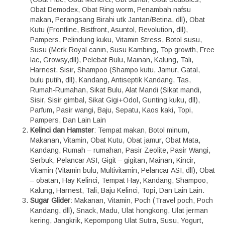
Obat Demodex, Obat Ring worm, Penambah nafsu
makan, Perangsang Birahi utk Jantan/Betina, dll), Obat
Kutu (Frontline, Bistfront, Asuntol, Revolution, dll),
Pampers, Pelindung kuku, Vitamin Stress, Botol susu,
Susu (Merk Royal canin, Susu Kambing, Top growth, Free
lac, Growsy,dll), Pelebat Bulu, Mainan, Kalung, Tali,
Harnest, Sisir, Shampoo (Shampo kutu, Jamur, Gatal,
bulu putih, dll), Kandang, Antiseptik Kandang, Tas,
Rumah-Rumahan, Sikat Bulu, Alat Mandi (Sikat mandi,
Sisir, Sisir gimbal, Sikat Gigi+Odol, Gunting kuku, dll),
Parfum, Pasir wangi, Baju, Sepatu, Kaos kaki, Topi,
Pampers, Dan Lain Lain
Kelinci dan Hamster
: Tempat makan, Botol minum,
Makanan, Vitamin, Obat Kutu, Obat jamur, Obat Mata,
Kandang, Rumah – rumahan, Pasir Zeolite, Pasir Wangi,
Serbuk, Pelancar ASI, Gigit – gigitan, Mainan, Kincir,
Vitamin (Vitamin bulu, Multivitamin, Pelancar ASI, dll), Obat
– obatan, Hay Kelinci, Tempat Hay, Kandang, Shampoo,
Kalung, Harnest, Tali, Baju Kelinci, Topi, Dan Lain Lain.
Sugar Glider
: Makanan, Vitamin, Poch (Travel poch, Poch
Kandang, dll), Snack, Madu, Ulat hongkong, Ulat jerman
kering, Jangkrik, Kepompong Ulat Sutra, Susu, Yogurt,