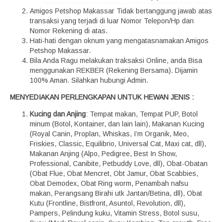
Amigos Petshop Makassar Tidak bertanggung jawab atas
transaksi yang terjadi di luar Nomor Telepon/Hp dan
Nomor Rekening di atas.
Hati-hati dengan oknum yang mengatasnamakan Amigos
Petshop Makassar.
Bila Anda Ragu melakukan traksaksi Online, anda Bisa
menggunakan REKBER (Rekening Bersama). Dijamin
100% Aman. Silahkan hubungi Admin.
MENYEDIAKAN PERLENGKAPAN UNTUK HEWAN JENIS :
Kucing dan Anjing
: Tempat makan, Tempat PUP, Botol
minum (Botol, Kontainer, dan lain lain), Makanan Kucing
(Royal Canin, Proplan, Whiskas, I’m Organik, Meo,
Friskies, Classic, Equilibrio, Universal Cat, Maxi cat, dll),
Makanan Anjing (Alpo, Pedigree, Best In Show,
Professional, Canibite, Petbuddy Love, dll), Obat-Obatan
(Obat Flue, Obat Mencret, Obt Jamur, Obat Scabbies,
Obat Demodex, Obat Ring worm, Penambah nafsu
makan, Perangsang Birahi utk Jantan/Betina, dll), Obat
Kutu (Frontline, Bistfront, Asuntol, Revolution, dll),
Pampers, Pelindung kuku, Vitamin Stress, Botol susu,