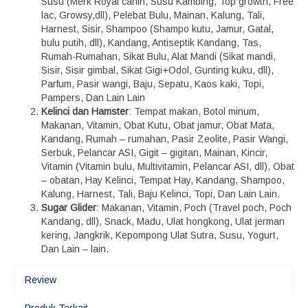
Susu (Merk Royal canin, Susu Kambing, Top growth, Free
lac, Growsy,dll), Pelebat Bulu, Mainan, Kalung, Tali,
Harnest, Sisir, Shampoo (Shampo kutu, Jamur, Gatal,
bulu putih, dll), Kandang, Antiseptik Kandang, Tas,
Rumah-Rumahan, Sikat Bulu, Alat Mandi (Sikat mandi,
Sisir, Sisir gimbal, Sikat Gigi+Odol, Gunting kuku, dll),
Parfum, Pasir wangi, Baju, Sepatu, Kaos kaki, Topi,
Pampers, Dan Lain Lain
Kelinci dan Hamster
: Tempat makan, Botol minum,
Makanan, Vitamin, Obat Kutu, Obat jamur, Obat Mata,
Kandang, Rumah – rumahan, Pasir Zeolite, Pasir Wangi,
Serbuk, Pelancar ASI, Gigit – gigitan, Mainan, Kincir,
Vitamin (Vitamin bulu, Multivitamin, Pelancar ASI, dll), Obat
– obatan, Hay Kelinci, Tempat Hay, Kandang, Shampoo,
Kalung, Harnest, Tali, Baju Kelinci, Topi, Dan Lain Lain.
Sugar Glider
: Makanan, Vitamin, Poch (Travel poch, Poch
Kandang, dll), Snack, Madu, Ulat hongkong, Ulat jerman
kering, Jangkrik, Kepompong Ulat Sutra, Susu, Yogurt,
Dan Lain – lain.
Review