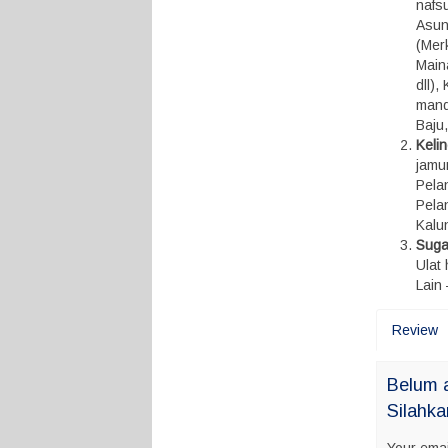
nafsu
Asunt
(Mer
Maina
dll)
mandi
Baju
Keli
jamu
Pelan
Pela
Kalun
Suga
Ulat
Lain 
Review
Belum 
Silahka