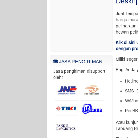
Deskri
Jual Tempa
harga mura
peliharaan 
hewan pel
Klik di si
dengan pro
Miliki seg
JASA PENGIRIMAN
Bagi Anda 
Jasa pengiriman disupport
oleh:
Hotlin
SMS: 
WA/Li
Pin BB
Atau kunju
Labuang Ba