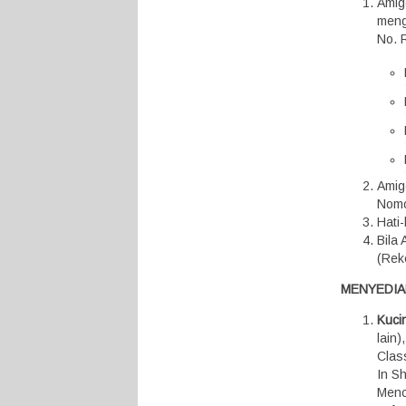
Amig
meng
No. 
Amig
Nomo
Hati
Bila
(Rek
MENYEDIA
Kuci
lain
Class
In S
Menc