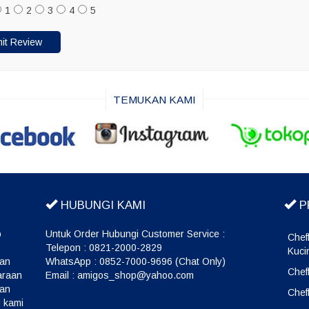
1
2
3
4
5
TEMUKAN KAMI
HUBUNGI KAMI
P
o
Untuk Order Hubungi Customer Service :
Chef
Telepon : 0821-2000-2829
Kuci
wan
WhatsApp : 0852-7000-9696 (Chat Only)
Chef
araan
Email : amigos_shop@yahoo.com
kan
Chef
 kami