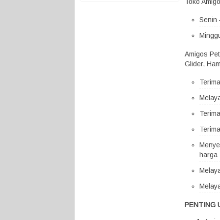
Toko Amigo
Senin 
Minggu
Amigos Pet
Glider, Ham
Terim
Melaya
Terima
Terima
Menyed
harga 
Melaya
Melaya
PENTING 