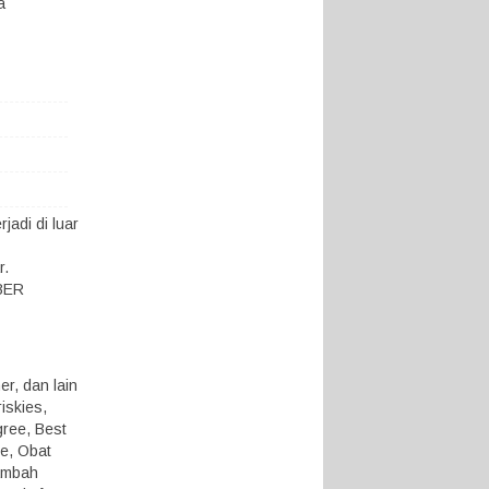
a
adi di luar
r.
KBER
r, dan lain
iskies,
gree, Best
ue, Obat
ambah