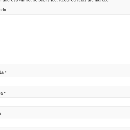
l address will not be published.
Required fields are marked
*
nda
da
*
da
*
a