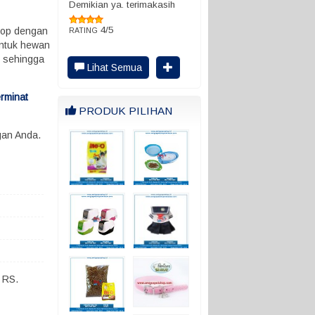
Demikian ya. terimakasih
4/5
shop dengan
RATING
untuk hewan
i sehingga
Lihat Semua
rminat
PRODUK PILIHAN
gan Anda.
 RS.