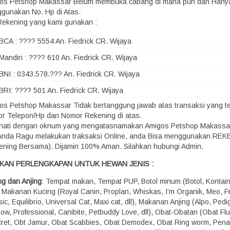
os Petshop Makassar Belum membuka cabang di mana pun dan Hany
gunakan No. Hp di Atas.
Rekening yang kami gunakan :
BCA : ???? 5554 An. Fiedrick CR. Wijaya
Mandiri : ???? 610 An. Fiedrick CR. Wijaya
BNI : 0343.578.??? An. Fiedrick CR. Wijaya
BRI: ???? 501 An. Fiedrick CR. Wijaya
os Petshop Makassar Tidak bertanggung jawab atas transaksi yang terj
r Telepon/Hp dan Nomor Rekening di atas.
-hati dengan oknum yang mengatasnamakan Amigos Petshop Makassa
 Anda Ragu melakukan traksaksi Online, anda Bisa menggunakan RE
ening Bersama). Dijamin 100% Aman. Silahkan hubungi Admin.
KAN PERLENGKAPAN UNTUK HEWAN JENIS :
ng dan Anjing
: Tempat makan, Tempat PUP, Botol minum (Botol, Kontaine
), Makanan Kucing (Royal Canin, Proplan, Whiskas, I’m Organik, Meo, Fr
ic, Equilibrio, Universal Cat, Maxi cat, dll), Makanan Anjing (Alpo, Pedi
how, Professional, Canibite, Petbuddy Love, dll), Obat-Obatan (Obat Fl
ret, Obt Jamur, Obat Scabbies, Obat Demodex, Obat Ring worm, Pen