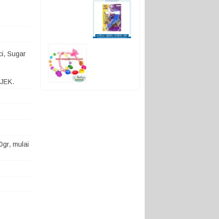
ci, Sugar
OJEK.
gr, mulai