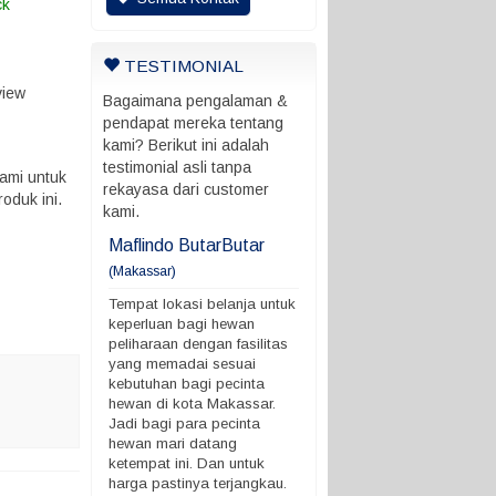
ck
TESTIMONIAL
view
Bagaimana pengalaman &
pendapat mereka tentang
kami? Berikut ini adalah
testimonial asli tanpa
ami untuk
rekayasa dari customer
oduk ini.
kami.
ani
Maflindo ButarButar
Maflindo ButarButar
(Makassar)
rung ada batas
Tempat lokasi belanja untu
 ngga
keperluan bagi hewan
Tempat lokasi belanja untuk
peliharaan dengan fasilitas
keperluan bagi hewan
yang memadai sesuai
peliharaan dengan fasilitas
kebutuhan bagi pecinta
yang memadai sesuai
hewan di kota Makassar.
kebutuhan bagi pecinta
Jadi bagi para pecinta
hewan di kota Makassar.
hewan mari datang
Jadi bagi para pecinta
ketempat ini. Dan untuk
hewan mari datang
harga pastinya terjangkau.
ketempat ini. Dan untuk
Demikian ya. terimakasih
harga pastinya terjangkau.