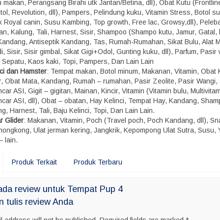
 makan, Perangsang Birahi utk Jantan/Betina, dll), Obat Kutu (Frontline,
ol, Revolution, dll), Pampers, Pelindung kuku, Vitamin Stress, Botol s
k Royal canin, Susu Kambing, Top growth, Free lac, Growsy,dll), Peleba
n, Kalung, Tali, Harnest, Sisir, Shampoo (Shampo kutu, Jamur, Gatal, b
, Kandang, Antiseptik Kandang, Tas, Rumah-Rumahan, Sikat Bulu, Alat M
, Sisir, Sisir gimbal, Sikat Gigi+Odol, Gunting kuku, dll), Parfum, Pasir
, Sepatu, Kaos kaki, Topi, Pampers, Dan Lain Lain
nci dan Hamster
: Tempat makan, Botol minum, Makanan, Vitamin, Obat 
r, Obat Mata, Kandang, Rumah – rumahan, Pasir Zeolite, Pasir Wangi,
car ASI, Gigit – gigitan, Mainan, Kincir, Vitamin (Vitamin bulu, Multivitam
ncar ASI, dll), Obat – obatan, Hay Kelinci, Tempat Hay, Kandang, Sham
g, Harnest, Tali, Baju Kelinci, Topi, Dan Lain Lain.
r Glider
: Makanan, Vitamin, Poch (Travel poch, Poch Kandang, dll), S
 hongkong, Ulat jerman kering, Jangkrik, Kepompong Ulat Sutra, Susu, 
– lain.
Produk Terkait
Produk Terbaru
ada review untuk Tempat Pup 4
n tulis review Anda