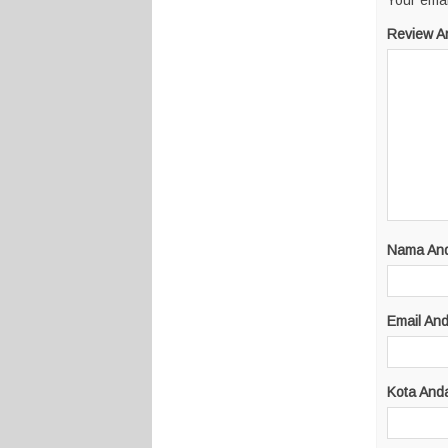
Your emai
Review A
Nama An
Email An
Kota And