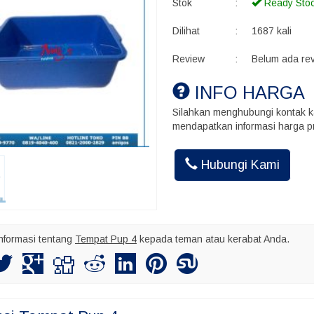
Stok
:
Ready Sto
Dilihat
:
1687 kali
Review
:
Belum ada re
INFO HARGA
Silahkan menghubungi kontak k
mendapatkan informasi harga pr
Akhmad Ins
Hubungi Kami
Kalo kirim bu
maksimal nya
nformasi tentang
Tempat Pup 4
kepada teman atau kerabat Anda.