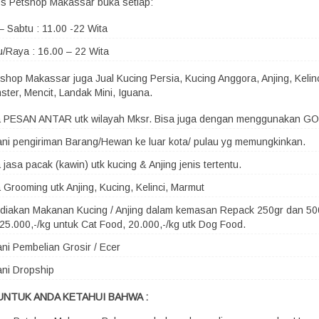
s Petshop Makassar buka setiap:
– Sabtu : 11.00 -22 Wita
/Raya : 16.00 – 22 Wita
shop Makassar juga Jual Kucing Persia, Kucing Anggora, Anjing, Kelin
ster, Mencit, Landak Mini, Iguana.
a PESAN ANTAR utk wilayah Mksr. Bisa juga dengan menggunakan G
ni pengiriman Barang/Hewan ke luar kota/ pulau yg memungkinkan.
 jasa pacak (kawin) utk kucing & Anjing jenis tertentu.
 Grooming utk Anjing, Kucing, Kelinci, Marmut
iakan Makanan Kucing / Anjing dalam kemasan Repack 250gr dan 500
25.000,-/kg untuk Cat Food, 20.000,-/kg utk Dog Food.
ni Pembelian Grosir / Ecer
ni Dropship
UNTUK ANDA KETAHUI BAHWA :