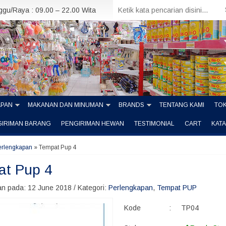
nggu/Raya : 09.00 – 22.00 Wita
APAN
MAKANAN DAN MINUMAN
BRANDS
TENTANG KAMI
TOK
GIRIMAN BARANG
PENGIRIMAN HEWAN
TESTIMONIAL
CART
KAT
erlengkapan
»
Tempat Pup 4
at Pup 4
n pada: 12 June 2018 / Kategori:
Perlengkapan
,
Tempat PUP
Kode
:
TP04