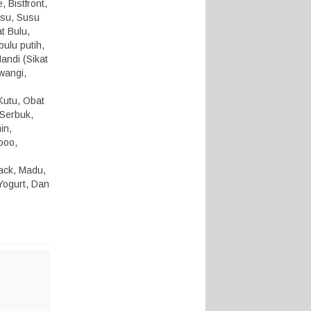
 Bistfront,
usu, Susu
t Bulu,
ulu putih,
andi (Sikat
 wangi,
Kutu, Obat
 Serbuk,
in,
poo,
nack, Madu,
Yogurt, Dan