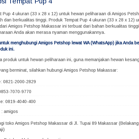
psi
Tempat Pup 4
t Pup 4 ukuran (33 x 28 x 12) untuk hewan peliharaan di Amigos Pet
h dan berkualitas tinggi. Produk Tempat Pup 4 ukuran (33 x 28 x 12) 
dari Amigos Petshop Makassar ini terbuat dari bahan berkualitas tingg
iharaan Anda akan merasa nyaman menggunakannya.
ni untuk menghubungi Amigos Petshop lewat WA (WhatsApp) jika Anda be
duk ini.
era produk untuk hewan peliharaan ini, guna memanjakan hewan kesan
yang berminat, silahkan hubungi Amigos Petshop Makassar:
e: 0821-2000-2829
0853-7070-9770
ne: 0819-4040-400
 : amigos
ngi toko Amigos Petshop Makassar di Jl. Tupai 89 Makassar (Belakang
ji)