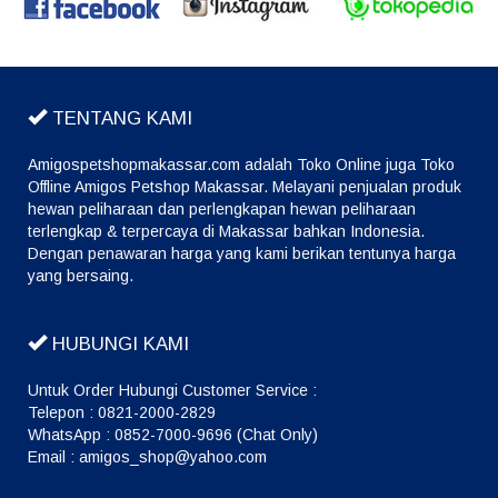
TENTANG KAMI
Amigospetshopmakassar.com adalah Toko Online juga Toko
Offline Amigos Petshop Makassar. Melayani penjualan produk
hewan peliharaan dan perlengkapan hewan peliharaan
terlengkap & terpercaya di Makassar bahkan Indonesia.
Dengan penawaran harga yang kami berikan tentunya harga
yang bersaing.
HUBUNGI KAMI
Untuk Order Hubungi Customer Service :
Telepon : 0821-2000-2829
WhatsApp : 0852-7000-9696 (Chat Only)
Email : amigos_shop@yahoo.com