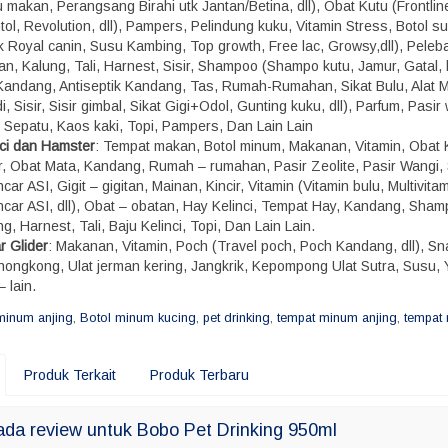
 makan, Perangsang Birahi utk Jantan/Betina, dll), Obat Kutu (Frontline,
ol, Revolution, dll), Pampers, Pelindung kuku, Vitamin Stress, Botol s
k Royal canin, Susu Kambing, Top growth, Free lac, Growsy,dll), Peleba
n, Kalung, Tali, Harnest, Sisir, Shampoo (Shampo kutu, Jamur, Gatal, b
, Kandang, Antiseptik Kandang, Tas, Rumah-Rumahan, Sikat Bulu, Alat M
, Sisir, Sisir gimbal, Sikat Gigi+Odol, Gunting kuku, dll), Parfum, Pasir
, Sepatu, Kaos kaki, Topi, Pampers, Dan Lain Lain
nci dan Hamster
: Tempat makan, Botol minum, Makanan, Vitamin, Obat 
r, Obat Mata, Kandang, Rumah – rumahan, Pasir Zeolite, Pasir Wangi,
car ASI, Gigit – gigitan, Mainan, Kincir, Vitamin (Vitamin bulu, Multivitam
ncar ASI, dll), Obat – obatan, Hay Kelinci, Tempat Hay, Kandang, Sham
g, Harnest, Tali, Baju Kelinci, Topi, Dan Lain Lain.
r Glider
: Makanan, Vitamin, Poch (Travel poch, Poch Kandang, dll), S
 hongkong, Ulat jerman kering, Jangkrik, Kepompong Ulat Sutra, Susu, 
– lain.
minum anjing
,
Botol minum kucing
,
pet drinking
,
tempat minum anjing
,
tempat
Produk Terkait
Produk Terbaru
da review untuk Bobo Pet Drinking 950ml