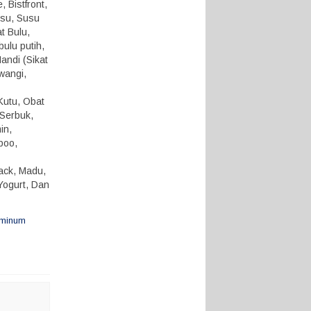
 Bistfront,
usu, Susu
t Bulu,
ulu putih,
andi (Sikat
 wangi,
Kutu, Obat
 Serbuk,
in,
poo,
nack, Madu,
Yogurt, Dan
 minum