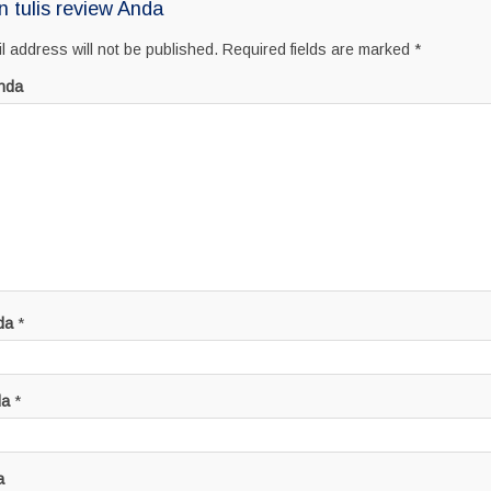
n tulis review Anda
l address will not be published.
Required fields are marked
*
nda
da
*
da
*
a