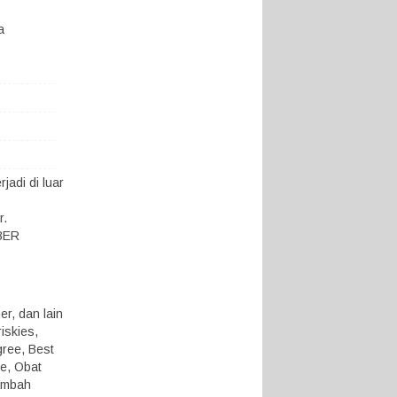
a
adi di luar
r.
KBER
r, dan lain
iskies,
gree, Best
ue, Obat
ambah