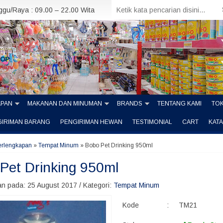
nggu/Raya : 09.00 – 22.00 Wita
APAN
MAKANAN DAN MINUMAN
BRANDS
TENTANG KAMI
TOK
GIRIMAN BARANG
PENGIRIMAN HEWAN
TESTIMONIAL
CART
KAT
erlengkapan
»
Tempat Minum
»
Bobo Pet Drinking 950ml
Pet Drinking 950ml
n pada: 25 August 2017 / Kategori:
Tempat Minum
Kode
:
TM21