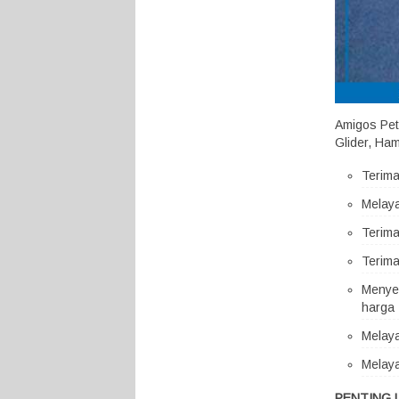
Amigos Pet
Glider, Ham
Terim
Melaya
Terima
Terima
Menyed
harga 
Melaya
Melaya
PENTING 