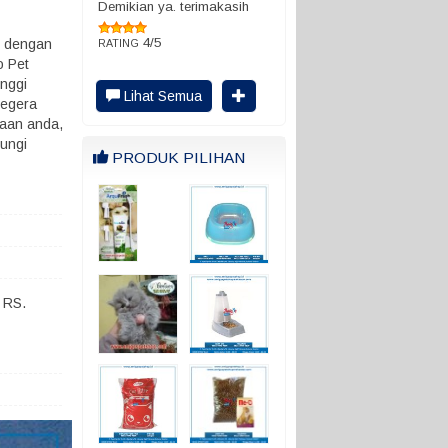
Demikian ya. terimakasih
4/5
p dengan
RATING
o Pet
inggi
Lihat Semua
segera
raan anda,
ungi
PRODUK PILIHAN
 RS.