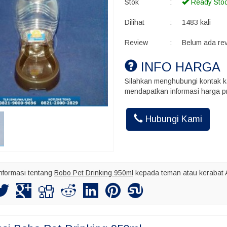
Stok
:
Ready Sto
Dilihat
:
1483 kali
Review
:
Belum ada re
INFO HARGA
Silahkan menghubungi kontak k
mendapatkan informasi harga pr
Akhmad Ins
Hubungi Kami
Kalo kirim bu
maksimal nya
nformasi tentang
Bobo Pet Drinking 950ml
kepada teman atau kerabat 