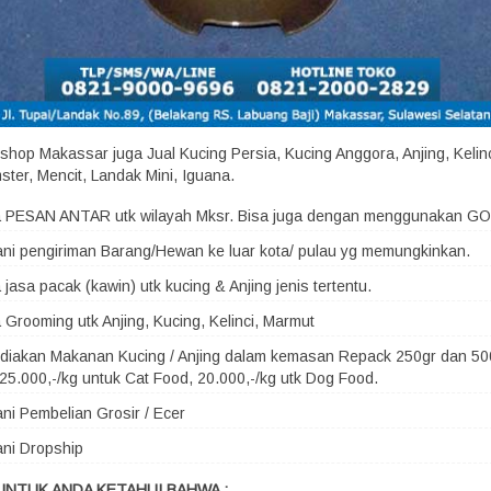
shop Makassar juga Jual Kucing Persia, Kucing Anggora, Anjing, Kelin
ster, Mencit, Landak Mini, Iguana.
a PESAN ANTAR utk wilayah Mksr. Bisa juga dengan menggunakan G
ni pengiriman Barang/Hewan ke luar kota/ pulau yg memungkinkan.
 jasa pacak (kawin) utk kucing & Anjing jenis tertentu.
 Grooming utk Anjing, Kucing, Kelinci, Marmut
iakan Makanan Kucing / Anjing dalam kemasan Repack 250gr dan 500
25.000,-/kg untuk Cat Food, 20.000,-/kg utk Dog Food.
ni Pembelian Grosir / Ecer
ni Dropship
UNTUK ANDA KETAHUI BAHWA :