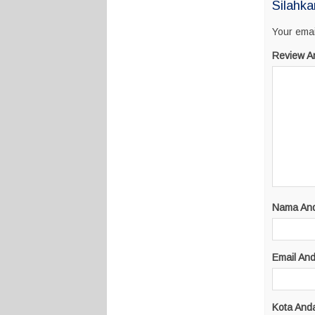
Silahka
Your emai
Review A
Nama An
Email An
Kota And