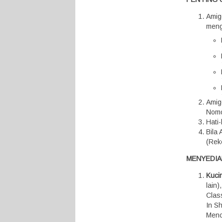
Amig
meng
Amig
Nomo
Hati
Bila
(Rek
MENYEDIA
Kuci
lain
Class
In S
Menc