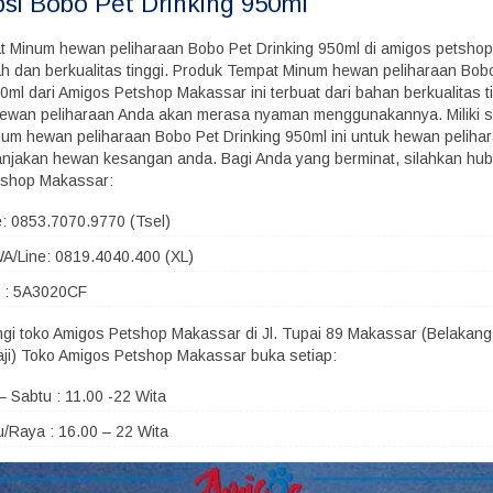
psi
Bobo Pet Drinking 950ml
t Minum hewan peliharaan Bobo Pet Drinking 950ml di amigos petsho
h dan berkualitas tinggi. Produk Tempat Minum hewan peliharaan Bob
0ml dari Amigos Petshop Makassar ini terbuat dari bahan berkualitas t
ewan peliharaan Anda akan merasa nyaman menggunakannya. Miliki 
um hewan peliharaan Bobo Pet Drinking 950ml ini untuk hewan peliha
jakan hewan kesangan anda. Bagi Anda yang berminat, silahkan hub
tshop Makassar:
e: 0853.7070.9770 (Tsel)
A/Line: 0819.4040.400 (XL)
B : 5A3020CF
ngi toko Amigos Petshop Makassar di Jl. Tupai 89 Makassar (Belakang
ji) Toko Amigos Petshop Makassar buka setiap:
– Sabtu : 11.00 -22 Wita
/Raya : 16.00 – 22 Wita