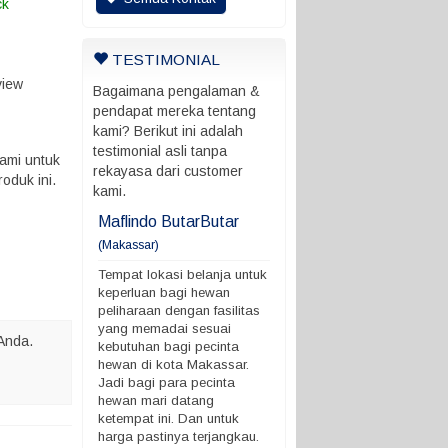
ck
TESTIMONIAL
view
Bagaimana pengalaman &
pendapat mereka tentang
kami? Berikut ini adalah
testimonial asli tanpa
ami untuk
rekayasa dari customer
oduk ini.
kami.
ani
Maflindo ButarButar
Maflindo ButarButar
(Makassar)
rung ada batas
Tempat lokasi belanja untu
 ngga
keperluan bagi hewan
Tempat lokasi belanja untuk
peliharaan dengan fasilitas
keperluan bagi hewan
yang memadai sesuai
peliharaan dengan fasilitas
kebutuhan bagi pecinta
yang memadai sesuai
Anda.
hewan di kota Makassar.
kebutuhan bagi pecinta
Jadi bagi para pecinta
hewan di kota Makassar.
hewan mari datang
Jadi bagi para pecinta
ketempat ini. Dan untuk
hewan mari datang
harga pastinya terjangkau.
ketempat ini. Dan untuk
Demikian ya. terimakasih
harga pastinya terjangkau.