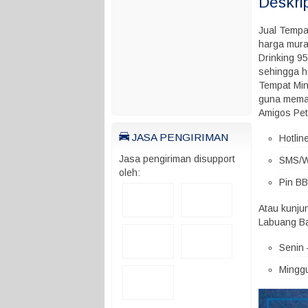
Deskri
Jual Tempa
harga mura
Drinking 95
sehingga h
Tempat Min
guna meman
Amigos Pe
JASA PENGIRIMAN
Hotlin
Jasa pengiriman disupport
SMS/W
oleh:
Pin B
Atau kunju
Labuang Ba
Senin 
Minggu