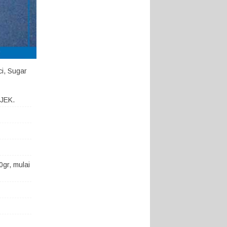
ci, Sugar
OJEK.
gr, mulai