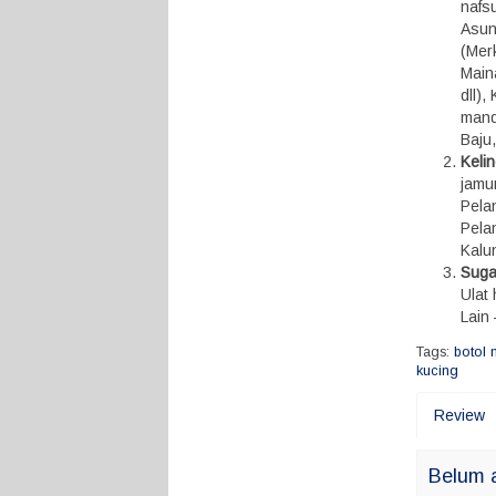
nafsu
Asunt
(Mer
Maina
dll)
mandi
Baju
Keli
jamu
Pelan
Pela
Kalun
Suga
Ulat
Lain 
Tags:
botol 
kucing
Review
Belum a