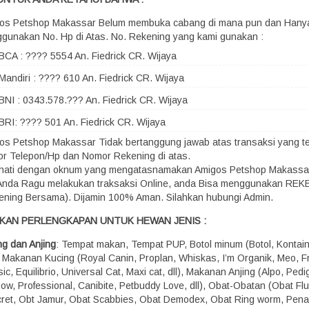
os Petshop Makassar Belum membuka cabang di mana pun dan Hany
gunakan No. Hp di Atas. No. Rekening yang kami gunakan :
BCA : ???? 5554 An. Fiedrick CR. Wijaya
Mandiri : ???? 610 An. Fiedrick CR. Wijaya
BNI : 0343.578.??? An. Fiedrick CR. Wijaya
BRI: ???? 501 An. Fiedrick CR. Wijaya
os Petshop Makassar Tidak bertanggung jawab atas transaksi yang terj
r Telepon/Hp dan Nomor Rekening di atas.
-hati dengan oknum yang mengatasnamakan Amigos Petshop Makassa
 Anda Ragu melakukan traksaksi Online, anda Bisa menggunakan RE
ening Bersama). Dijamin 100% Aman. Silahkan hubungi Admin.
KAN PERLENGKAPAN UNTUK HEWAN JENIS :
ng dan Anjing
: Tempat makan, Tempat PUP, Botol minum (Botol, Kontaine
), Makanan Kucing (Royal Canin, Proplan, Whiskas, I’m Organik, Meo, Fr
ic, Equilibrio, Universal Cat, Maxi cat, dll), Makanan Anjing (Alpo, Pedi
how, Professional, Canibite, Petbuddy Love, dll), Obat-Obatan (Obat Fl
ret, Obt Jamur, Obat Scabbies, Obat Demodex, Obat Ring worm, Pen