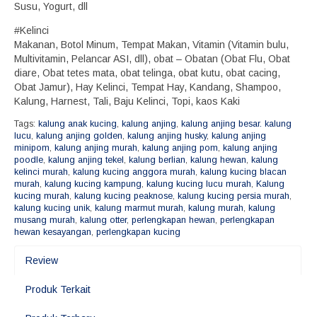
Susu, Yogurt, dll
#Kelinci
Makanan, Botol Minum, Tempat Makan, Vitamin (Vitamin bulu,
Multivitamin, Pelancar ASI, dll), obat – Obatan (Obat Flu, Obat
diare, Obat tetes mata, obat telinga, obat kutu, obat cacing,
Obat Jamur), Hay Kelinci, Tempat Hay, Kandang, Shampoo,
Kalung, Harnest, Tali, Baju Kelinci, Topi, kaos Kaki
Tags:
kalung anak kucing
,
kalung anjing
,
kalung anjing besar. kalung
lucu
,
kalung anjing golden
,
kalung anjing husky
,
kalung anjing
minipom
,
kalung anjing murah
,
kalung anjing pom
,
kalung anjing
poodle
,
kalung anjing tekel
,
kalung berlian
,
kalung hewan
,
kalung
kelinci murah
,
kalung kucing anggora murah
,
kalung kucing blacan
murah
,
kalung kucing kampung
,
kalung kucing lucu murah
,
Kalung
kucing murah
,
kalung kucing peaknose
,
kalung kucing persia murah
,
kalung kucing unik
,
kalung marmut murah
,
kalung murah
,
kalung
musang murah
,
kalung otter
,
perlengkapan hewan
,
perlengkapan
hewan kesayangan
,
perlengkapan kucing
Review
Produk Terkait