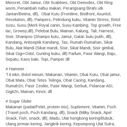
Mencret, Obt Jamur, Obt Scabbies, Obt Demodex, Obt Ring
worm, Penambah nafsu makan, Perangsang Birahi utk
Jantan/Betina, dll), Obat Kutu (Frontline, Bistfront, Asuntol,
Revolution, dll), Pampers, Pelindung kuku, Vitamin Stress, Botol
susu, Susu (Merk Royal canin, Susu Kambing, Top growth, Free
lac, Growsy,dll), Pelebat Bulu, Mainan, Kalung, Tali, Harnest,
Sisir, Shampoo (Shampo kutu, Jamur, Gatal, bulu putih, dll),
Kandang, Antiseptik Kandang, Tas, Rumah-Rumahan, Sikat
Bulu, Alat Mandi (Sikat mandi, Sisir, Sikat Mandi, Sisir gimbal,
Sikat Gigi+Odol, Gunting kuku, dll) Parfum, Pasir Wangi, Baju,
Sepatu, Kaos kaki, Topi, Pamper dll
# Hamster :
T4 mkn, Botol minum, Makanan, Vitamin, Obat Kutu, Obat jamur,
Obat Mata, Obat Tetes Telinga, Obat Cacing, Kandang,
Rumah2n, Pasir Zeolite, Pasir Wangi, Serbuk, Pelancar ASI,
Gigit2n, Mainan, Kincir, dll
# Sugar Glider
Makanan (padat/Pelet, protein mix), Suplement, Vitamin, Poch
(Travel poch, Poch Kandang, dll), Snack (Milky Snack, Apel
Snack, Fish, snack, dll), Madu, Ulat hongkong kering/Bubuk,
Ulang jerman kering, Jangkrik kering, Kepompong Ulat Sutra,