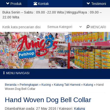
Produk
Kontak
Testimoni
Buka Senin – Sabtu : 09.00 -22.00 Wita | Minggu/Raya : 09.00 –
22.00 Wita
MENCARI
MENU NAVIGASI
Beranda
»
Perlengkapan
»
Kucing
»
Kalung Tali Harnest
»
Kalung
»
Hand
Woven Dog Bell Collar
Hand Woven Dog Bell Collar
Ditambahkan pada: 27 May 2016 / Kategori:
Kalung