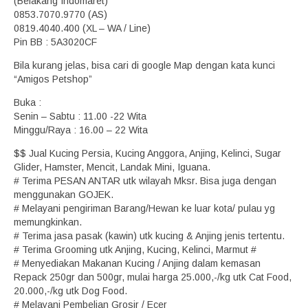
(Belakang Indomaret)
0853.7070.9770 (AS)
0819.4040.400 (XL – WA / Line)
Pin BB : 5A3020CF
Bila kurang jelas, bisa cari di google Map dengan kata kunci
“Amigos Petshop”
Buka :
Senin – Sabtu : 11.00 -22 Wita
Minggu/Raya : 16.00 – 22 Wita
$$ Jual Kucing Persia, Kucing Anggora, Anjing, Kelinci, Sugar
Glider, Hamster, Mencit, Landak Mini, Iguana.
# Terima PESAN ANTAR utk wilayah Mksr. Bisa juga dengan
menggunakan GOJEK.
# Melayani pengiriman Barang/Hewan ke luar kota/ pulau yg
memungkinkan.
# Terima jasa pasak (kawin) utk kucing & Anjing jenis tertentu.
# Terima Grooming utk Anjing, Kucing, Kelinci, Marmut #
# Menyediakan Makanan Kucing / Anjing dalam kemasan
Repack 250gr dan 500gr, mulai harga 25.000,-/kg utk Cat Food,
20.000,-/kg utk Dog Food.
# Melayani Pembelian Grosir / Ecer