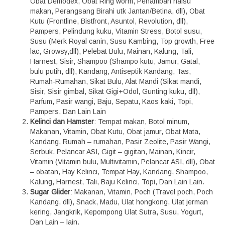
Obat Demodex, Obat Ring worm, Penambah nafsu
makan, Perangsang Birahi utk Jantan/Betina, dll), Obat
Kutu (Frontline, Bistfront, Asuntol, Revolution, dll),
Pampers, Pelindung kuku, Vitamin Stress, Botol susu,
Susu (Merk Royal canin, Susu Kambing, Top growth, Free
lac, Growsy,dll), Pelebat Bulu, Mainan, Kalung, Tali,
Harnest, Sisir, Shampoo (Shampo kutu, Jamur, Gatal,
bulu putih, dll), Kandang, Antiseptik Kandang, Tas,
Rumah-Rumahan, Sikat Bulu, Alat Mandi (Sikat mandi,
Sisir, Sisir gimbal, Sikat Gigi+Odol, Gunting kuku, dll),
Parfum, Pasir wangi, Baju, Sepatu, Kaos kaki, Topi,
Pampers, Dan Lain Lain
Kelinci dan Hamster
: Tempat makan, Botol minum,
Makanan, Vitamin, Obat Kutu, Obat jamur, Obat Mata,
Kandang, Rumah – rumahan, Pasir Zeolite, Pasir Wangi,
Serbuk, Pelancar ASI, Gigit – gigitan, Mainan, Kincir,
Vitamin (Vitamin bulu, Multivitamin, Pelancar ASI, dll), Obat
– obatan, Hay Kelinci, Tempat Hay, Kandang, Shampoo,
Kalung, Harnest, Tali, Baju Kelinci, Topi, Dan Lain Lain.
Sugar Glider
: Makanan, Vitamin, Poch (Travel poch, Poch
Kandang, dll), Snack, Madu, Ulat hongkong, Ulat jerman
kering, Jangkrik, Kepompong Ulat Sutra, Susu, Yogurt,
Dan Lain – lain.