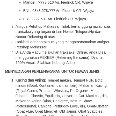
Mandiri : ???? 610 An. Fiedrick CR. Wijaya
BNI : 0343.578.??? An. Fiedrick CR. Wijaya
BRI: ???? 501 An. Fiedrick CR. Wijaya
Amigos Petshop Makassar Tidak bertanggung jawab atas
transaksi yang terjadi di luar Nomor Telepon/Hp dan
Nomor Rekening di atas.
Hati-hati dengan oknum yang mengatasnamakan Amigos
Petshop Makassar.
Bila Anda Ragu melakukan traksaksi Online, anda Bisa
menggunakan REKBER (Rekening Bersama). Dijamin
100% Aman. Silahkan hubungi Admin.
MENYEDIAKAN PERLENGKAPAN UNTUK HEWAN JENIS :
Kucing dan Anjing
: Tempat makan, Tempat PUP, Botol
minum (Botol, Kontainer, dan lain lain), Makanan Kucing
(Royal Canin, Proplan, Whiskas, I’m Organik, Meo,
Friskies, Classic, Equilibrio, Universal Cat, Maxi cat, dll),
Makanan Anjing (Alpo, Pedigree, Best In Show,
Professional, Canibite, Petbuddy Love, dll), Obat-Obatan
(Obat Flue, Obat Mencret, Obt Jamur, Obat Scabbies,