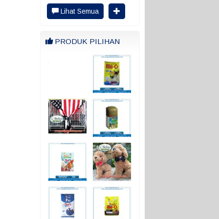
Demikian ya. terimakasih
4/5
RATING
Lihat Semua
PRODUK PILIHAN