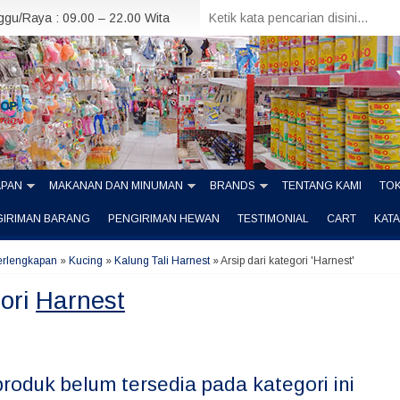
nggu/Raya : 09.00 – 22.00 Wita
APAN
MAKANAN DAN MINUMAN
BRANDS
TENTANG KAMI
TOK
GIRIMAN BARANG
PENGIRIMAN HEWAN
TESTIMONIAL
CART
KAT
erlengkapan
»
Kucing
»
Kalung Tali Harnest
»
Arsip dari kategori 'Harnest'
ori
Harnest
produk belum tersedia pada kategori ini