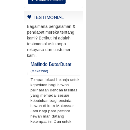
TESTIMONIAL
Bagaimana pengalaman &
pendapat mereka tentang
kami? Berikut ini adalah
testimonial asli tanpa
rekayasa dari customer
kami.
ani
Maflindo ButarButar
Maflindo ButarButar
(Makassar)
rung ada batas
Tempat lokasi belanja untu
 ngga
keperluan bagi hewan
Tempat lokasi belanja untuk
peliharaan dengan fasilitas
keperluan bagi hewan
yang memadai sesuai
peliharaan dengan fasilitas
kebutuhan bagi pecinta
yang memadai sesuai
hewan di kota Makassar.
kebutuhan bagi pecinta
Jadi bagi para pecinta
hewan di kota Makassar.
hewan mari datang
Jadi bagi para pecinta
ketempat ini. Dan untuk
hewan mari datang
harga pastinya terjangkau.
ketempat ini. Dan untuk
Demikian ya. terimakasih
harga pastinya terjangkau.