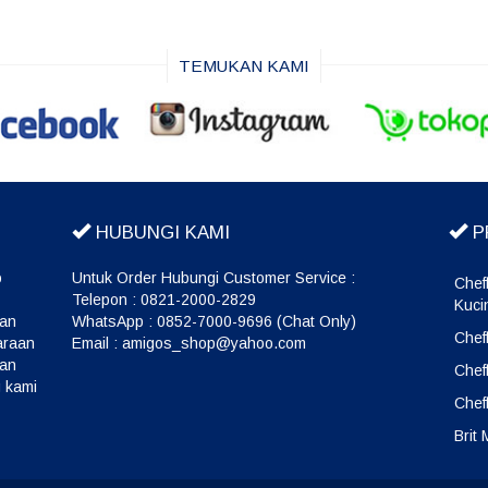
TEMUKAN KAMI
HUBUNGI KAMI
P
o
Untuk Order Hubungi Customer Service :
Chef
Telepon : 0821-2000-2829
Kuci
wan
WhatsApp : 0852-7000-9696 (Chat Only)
Chef
araan
Email : amigos_shop@yahoo.com
kan
Chef
 kami
Chef