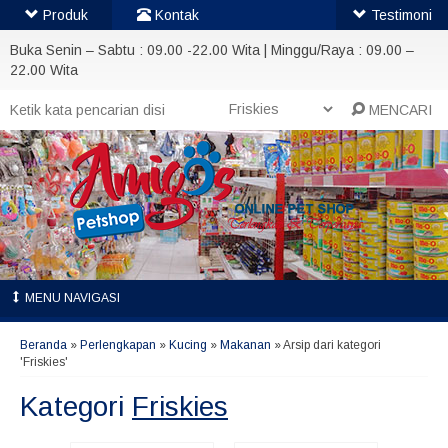
Produk
Kontak
Testimoni
Buka Senin – Sabtu : 09.00 -22.00 Wita | Minggu/Raya : 09.00 –
22.00 Wita
MENCARI
MENU NAVIGASI
Beranda
»
Perlengkapan
»
Kucing
»
Makanan
»
Arsip dari kategori
'Friskies'
Kategori
Friskies