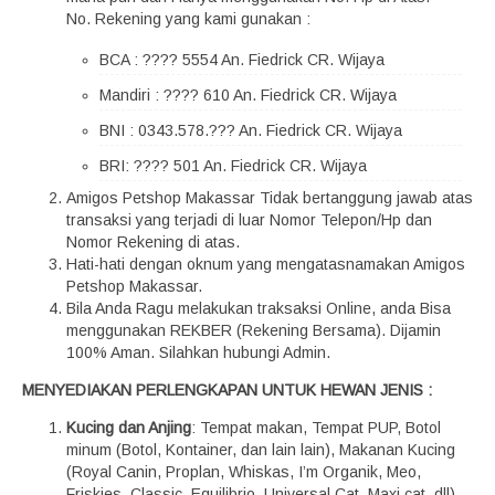
No. Rekening yang kami gunakan :
BCA : ???? 5554 An. Fiedrick CR. Wijaya
Mandiri : ???? 610 An. Fiedrick CR. Wijaya
BNI : 0343.578.??? An. Fiedrick CR. Wijaya
BRI: ???? 501 An. Fiedrick CR. Wijaya
Amigos Petshop Makassar Tidak bertanggung jawab atas
transaksi yang terjadi di luar Nomor Telepon/Hp dan
Nomor Rekening di atas.
Hati-hati dengan oknum yang mengatasnamakan Amigos
Petshop Makassar.
Bila Anda Ragu melakukan traksaksi Online, anda Bisa
menggunakan REKBER (Rekening Bersama). Dijamin
100% Aman. Silahkan hubungi Admin.
MENYEDIAKAN PERLENGKAPAN UNTUK HEWAN JENIS :
Kucing dan Anjing
: Tempat makan, Tempat PUP, Botol
minum (Botol, Kontainer, dan lain lain), Makanan Kucing
(Royal Canin, Proplan, Whiskas, I’m Organik, Meo,
Friskies, Classic, Equilibrio, Universal Cat, Maxi cat, dll),