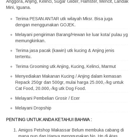
Anggora, Anjing, Kelinci, Sugar Glider, Hamster, Mencit, Landak
Mini, Iguana.
Terima PESAN ANTAR utk wilayah Mksr. Bisa juga
dengan menggunakan GOJEK.
Melayani pengiriman Barang/Hewan ke luar kota/ pulau yg
memungkinkan.
Terima jasa pacak (kawin) utk kucing & Anjing jenis
tertentu.
Terima Grooming utk Anjing, Kucing, Kelinci, Marmut
Menyediakan Makanan Kucing / Anjing dalam kemasan
Repack 250gr dan 500gr, mulai harga 25.000,-/kg untuk
Cat Food, 20.000,-/kg utk Dog Food.
Melayani Pembelian Grosir / Ecer
Melayani Dropship
PENTING UNTUK ANDA KETAHUI BAHWA :
Amigos Petshop Makassar Belum membuka cabang di
mana pun dan Hanya menggunakan No. Hp di Atas.