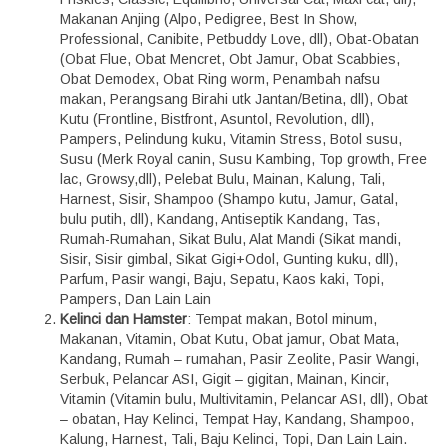
Makanan Anjing (Alpo, Pedigree, Best In Show,
Professional, Canibite, Petbuddy Love, dll), Obat-Obatan
(Obat Flue, Obat Mencret, Obt Jamur, Obat Scabbies,
Obat Demodex, Obat Ring worm, Penambah nafsu
makan, Perangsang Birahi utk Jantan/Betina, dll), Obat
Kutu (Frontline, Bistfront, Asuntol, Revolution, dll),
Pampers, Pelindung kuku, Vitamin Stress, Botol susu,
Susu (Merk Royal canin, Susu Kambing, Top growth, Free
lac, Growsy,dll), Pelebat Bulu, Mainan, Kalung, Tali,
Harnest, Sisir, Shampoo (Shampo kutu, Jamur, Gatal,
bulu putih, dll), Kandang, Antiseptik Kandang, Tas,
Rumah-Rumahan, Sikat Bulu, Alat Mandi (Sikat mandi,
Sisir, Sisir gimbal, Sikat Gigi+Odol, Gunting kuku, dll),
Parfum, Pasir wangi, Baju, Sepatu, Kaos kaki, Topi,
Pampers, Dan Lain Lain
Kelinci dan Hamster
: Tempat makan, Botol minum,
Makanan, Vitamin, Obat Kutu, Obat jamur, Obat Mata,
Kandang, Rumah – rumahan, Pasir Zeolite, Pasir Wangi,
Serbuk, Pelancar ASI, Gigit – gigitan, Mainan, Kincir,
Vitamin (Vitamin bulu, Multivitamin, Pelancar ASI, dll), Obat
– obatan, Hay Kelinci, Tempat Hay, Kandang, Shampoo,
Kalung, Harnest, Tali, Baju Kelinci, Topi, Dan Lain Lain.