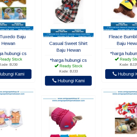
 Tuxedo Baju
Fleace Bumbl
Hewan
Casual Sweet Shirt
Baju Hew
Baju Hewan
ga hubungi cs
*harga hubun
Ready Stock
Ready St
*harga hubungi cs
Kode: BJ30
Kode: BJ2
Ready Stock
Kode: BJ33
ubungi Kami
Hubungi 
Hubungi Kami