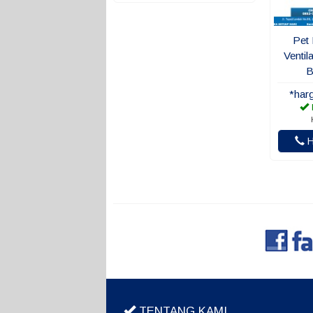
Pet
Ventil
B
*har
H
TENTANG KAMI