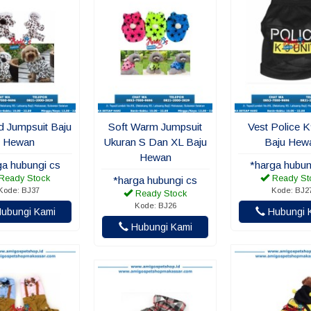
d Jumpsuit Baju
Soft Warm Jumpsuit
Vest Police K
Hewan
Ukuran S Dan XL Baju
Baju Hew
Akhmad Ins
Hewan
ga hubungi cs
*harga hubun
Kalo kirim bu
Ready Stock
Ready St
*harga hubungi cs
maksimal nya
Kode: BJ37
Kode: BJ2
Ready Stock
Kode: BJ26
ubungi Kami
Hubungi 
Hubungi Kami