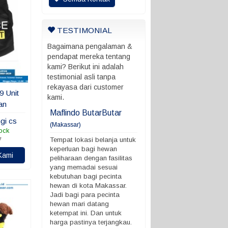
TESTIMONIAL
Bagaimana pengalaman &
pendapat mereka tentang
kami? Berikut ini adalah
testimonial asli tanpa
rekayasa dari customer
9 Unit
kami.
an
ani
Maflindo ButarButar
Maflindo ButarButar
gi cs
(Makassar)
rung ada batas
Tempat lokasi belanja untu
ock
 ngga
keperluan bagi hewan
Tempat lokasi belanja untuk
7
peliharaan dengan fasilitas
keperluan bagi hewan
Kami
yang memadai sesuai
peliharaan dengan fasilitas
kebutuhan bagi pecinta
yang memadai sesuai
hewan di kota Makassar.
kebutuhan bagi pecinta
Jadi bagi para pecinta
hewan di kota Makassar.
hewan mari datang
Jadi bagi para pecinta
ketempat ini. Dan untuk
hewan mari datang
harga pastinya terjangkau.
ketempat ini. Dan untuk
Demikian ya. terimakasih
harga pastinya terjangkau.