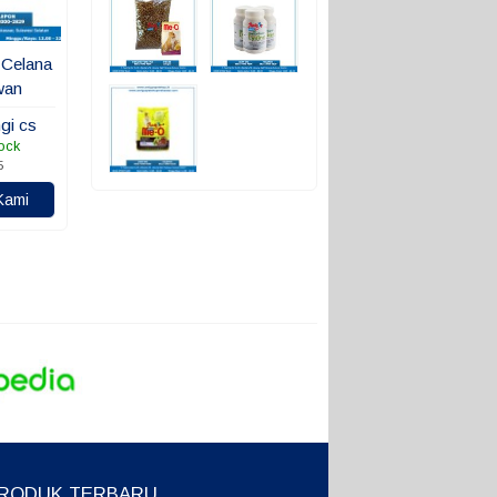
 Celana
wan
gi cs
ock
5
Kami
RODUK TERBARU