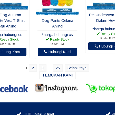
 Dog Autumn
Pet Underwear
ate Vest T-Shirt
Dog Pants Celana
Dalam He
aju Anjing
Anjing
*harga hubun
Ready St
ga hubungi cs
*harga hubungi cs
Kode: BJ3
Ready Stock
Ready Stock
Kode: BJ39
Kode: BJ36
Hubungi 
ubungi Kami
Hubungi Kami
1
2
3
…
25
Selanjutnya
TEMUKAN KAMI
HUBUNGI KAMI
P