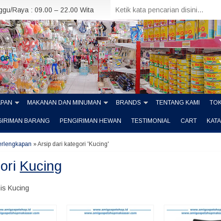
nggu/Raya : 09.00 – 22.00 Wita
APAN
MAKANAN DAN MINUMAN
BRANDS
TENTANG KAMI
TOK
GIRIMAN BARANG
PENGIRIMAN HEWAN
TESTIMONIAL
CART
KAT
erlengkapan
»
Arsip dari kategori 'Kucing'
ori
Kucing
nis Kucing