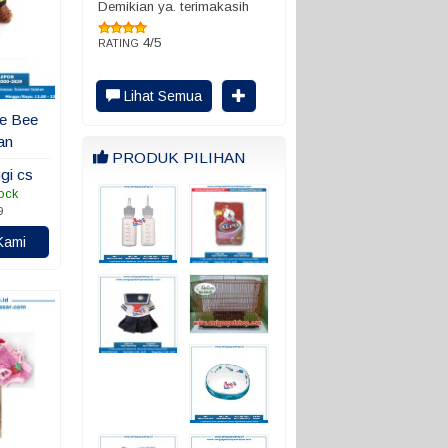
Demikian ya. terimakasih
4/5
RATING
Lihat Semua
e Bee
an
PRODUK PILIHAN
gi cs
ock
9
Kami