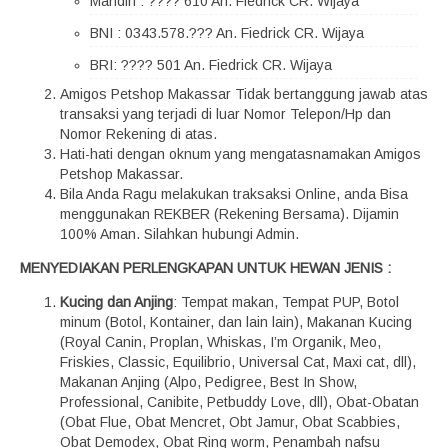
Mandiri : ???? 610 An. Fiedrick CR. Wijaya
BNI : 0343.578.??? An. Fiedrick CR. Wijaya
BRI: ???? 501 An. Fiedrick CR. Wijaya
Amigos Petshop Makassar Tidak bertanggung jawab atas
transaksi yang terjadi di luar Nomor Telepon/Hp dan
Nomor Rekening di atas.
Hati-hati dengan oknum yang mengatasnamakan Amigos
Petshop Makassar.
Bila Anda Ragu melakukan traksaksi Online, anda Bisa
menggunakan REKBER (Rekening Bersama). Dijamin
100% Aman. Silahkan hubungi Admin.
MENYEDIAKAN PERLENGKAPAN UNTUK HEWAN JENIS :
Kucing dan Anjing
: Tempat makan, Tempat PUP, Botol
minum (Botol, Kontainer, dan lain lain), Makanan Kucing
(Royal Canin, Proplan, Whiskas, I’m Organik, Meo,
Friskies, Classic, Equilibrio, Universal Cat, Maxi cat, dll),
Makanan Anjing (Alpo, Pedigree, Best In Show,
Professional, Canibite, Petbuddy Love, dll), Obat-Obatan
(Obat Flue, Obat Mencret, Obt Jamur, Obat Scabbies,
Obat Demodex, Obat Ring worm, Penambah nafsu