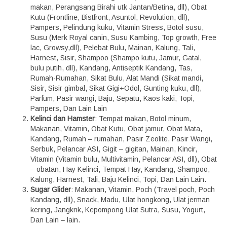
makan, Perangsang Birahi utk Jantan/Betina, dll), Obat
Kutu (Frontline, Bistfront, Asuntol, Revolution, dll),
Pampers, Pelindung kuku, Vitamin Stress, Botol susu,
Susu (Merk Royal canin, Susu Kambing, Top growth, Free
lac, Growsy,dll), Pelebat Bulu, Mainan, Kalung, Tali,
Harnest, Sisir, Shampoo (Shampo kutu, Jamur, Gatal,
bulu putih, dll), Kandang, Antiseptik Kandang, Tas,
Rumah-Rumahan, Sikat Bulu, Alat Mandi (Sikat mandi,
Sisir, Sisir gimbal, Sikat Gigi+Odol, Gunting kuku, dll),
Parfum, Pasir wangi, Baju, Sepatu, Kaos kaki, Topi,
Pampers, Dan Lain Lain
Kelinci dan Hamster
: Tempat makan, Botol minum,
Makanan, Vitamin, Obat Kutu, Obat jamur, Obat Mata,
Kandang, Rumah – rumahan, Pasir Zeolite, Pasir Wangi,
Serbuk, Pelancar ASI, Gigit – gigitan, Mainan, Kincir,
Vitamin (Vitamin bulu, Multivitamin, Pelancar ASI, dll), Obat
– obatan, Hay Kelinci, Tempat Hay, Kandang, Shampoo,
Kalung, Harnest, Tali, Baju Kelinci, Topi, Dan Lain Lain.
Sugar Glider
: Makanan, Vitamin, Poch (Travel poch, Poch
Kandang, dll), Snack, Madu, Ulat hongkong, Ulat jerman
kering, Jangkrik, Kepompong Ulat Sutra, Susu, Yogurt,
Dan Lain – lain.