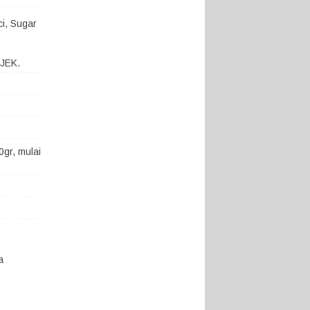
ci, Sugar
OJEK.
gr, mulai
a