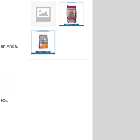
gan Anda.
 RS.