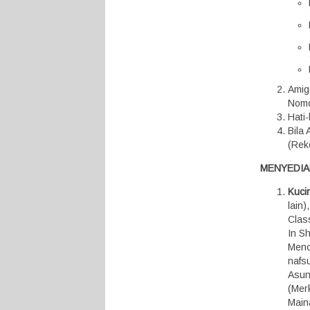
Amig
Nomo
Hati
Bila
(Rek
MENYEDIA
Kuci
lain
Class
In S
Menc
nafsu
Asunt
(Mer
Maina