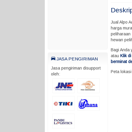
Deskri
Jual Alpo 
harga mura
peliharaan 
hewan pel
Bagi Anda 
atau
Klik 
JASA PENGIRIMAN
berminat d
Jasa pengiriman disupport
Peta lokas
oleh: