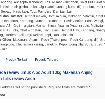
, Kandang, Antiseptik Kandang, Tas, Rumah-Rumahan, Sikat Bulu, Alat M
, Sisir, Sisir gimbal, Sikat Gigi+Odol, Gunting kuku, dll), Parfum, Pasir
, Sepatu, Kaos kaki, Topi, Pampers, Dan Lain Lain
nci dan Hamster
: Tempat makan, Botol minum, Makanan, Vitamin, Obat 
r, Obat Mata, Kandang, Rumah – rumahan, Pasir Zeolite, Pasir Wangi,
car ASI, Gigit – gigitan, Mainan, Kincir, Vitamin (Vitamin bulu, Multivitam
ncar ASI, dll), Obat – obatan, Hay Kelinci, Tempat Hay, Kandang, Sham
g, Harnest, Tali, Baju Kelinci, Topi, Dan Lain Lain.
r Glider
: Makanan, Vitamin, Poch (Travel poch, Poch Kandang, dll), S
 hongkong, Ulat jerman kering, Jangkrik, Kepompong Ulat Sutra, Susu, 
– lain.
Produk Terkait
Produk Terbaru
da review untuk Alpo Adult 10kg Makanan Anjing
n tulis review Anda
l address will not be published.
Required fields are marked
*
nda