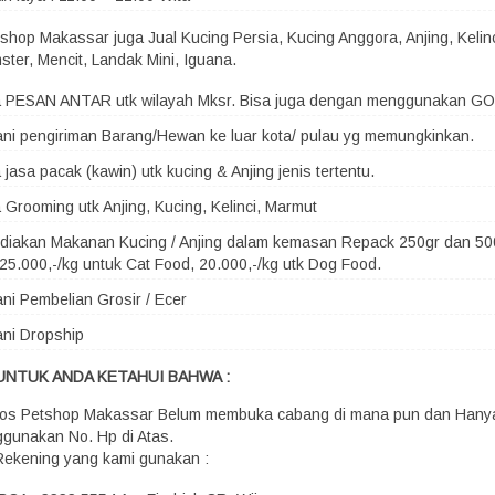
shop Makassar juga Jual Kucing Persia, Kucing Anggora, Anjing, Kelin
ster, Mencit, Landak Mini, Iguana.
a PESAN ANTAR utk wilayah Mksr. Bisa juga dengan menggunakan G
ni pengiriman Barang/Hewan ke luar kota/ pulau yg memungkinkan.
 jasa pacak (kawin) utk kucing & Anjing jenis tertentu.
 Grooming utk Anjing, Kucing, Kelinci, Marmut
iakan Makanan Kucing / Anjing dalam kemasan Repack 250gr dan 500
25.000,-/kg untuk Cat Food, 20.000,-/kg utk Dog Food.
ni Pembelian Grosir / Ecer
ni Dropship
UNTUK ANDA KETAHUI BAHWA :
os Petshop Makassar Belum membuka cabang di mana pun dan Hany
gunakan No. Hp di Atas.
Rekening yang kami gunakan :