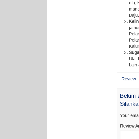
dll)
mandi
Baju
Keli
jamu
Pelan
Pela
Kalun
Suga
Ulat
Lain 
Review
Belum a
Silahka
Your emai
Review A