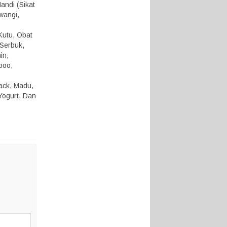
andi (Sikat
 wangi,
Kutu, Obat
 Serbuk,
in,
poo,
nack, Madu,
Yogurt, Dan