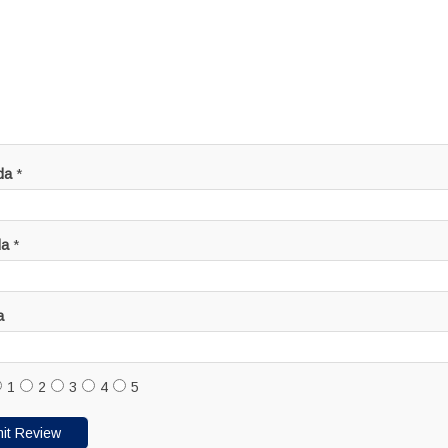
da
*
da
*
a
1
2
3
4
5