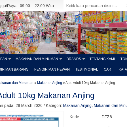
nggu/Raya : 09.00 – 22.00 Wita
APAN
MAKANAN DAN MINUMAN
BRANDS
TENTANG KAMI
TOK
GIRIMAN BARANG
PENGIRIMAN HEWAN
TESTIMONIAL
CART
KAT
akanan dan Minuman
»
Makanan Anjing
»
Alpo Adult 10kg Makanan Anjing
Adult 10kg Makanan Anjing
n pada: 29 March 2020 / Kategori:
Makanan Anjing
,
Makanan dan Min
Kode
:
DFZ8