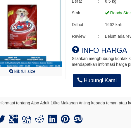
Berat
:
0.5 kg
Stok
:
Ready Sto
Dilihat
:
1662 kali
Review
:
Belum ada re
INFO HARGA
Silahkan menghubungi kontak k
mendapatkan informasi harga pr
Akhmad Ins
klik full size
Kalo kirim bu
maksimal nya
Hubungi Kami
nformasi tentang
Alpo Adult 10kg Makanan Anjing
kepada teman atau k