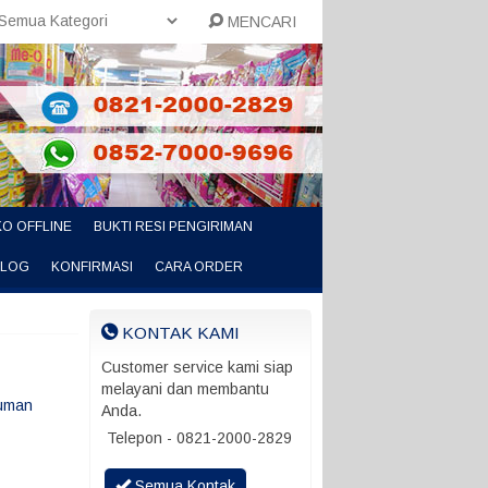
MENCARI
O OFFLINE
BUKTI RESI PENGIRIMAN
ALOG
KONFIRMASI
CARA ORDER
KONTAK KAMI
Customer service kami siap
melayani dan membantu
uman
Anda.
Telepon - 0821-2000-2829
Semua Kontak