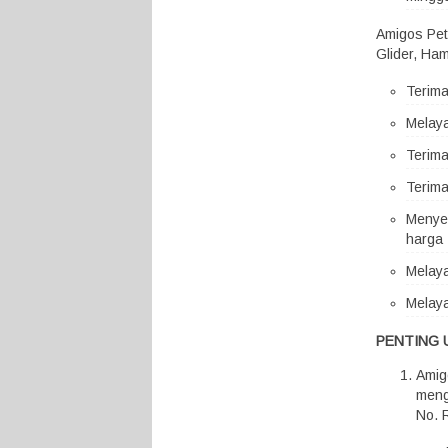
Amigos Pet
Glider, Ham
Terim
Melaya
Terima
Terima
Menyed
harga 
Melaya
Melaya
PENTING 
Amig
meng
No. 