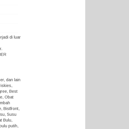
adi di luar
r.
KBER
r, dan lain
iskies,
gree, Best
ue, Obat
ambah
 Bistfront,
usu, Susu
t Bulu,
ulu putih,