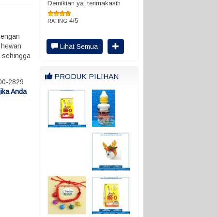
Demikian ya. terimakasih
4/5
RATING
 dengan
k hewan
Lihat Semua
i sehingga
PRODUK PILIHAN
000-2829
jika Anda