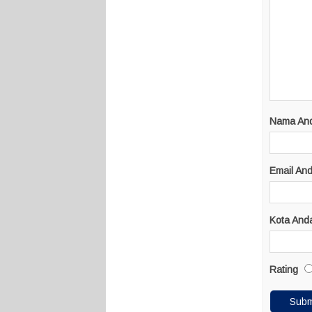
Nama An
Email An
Kota And
Rating