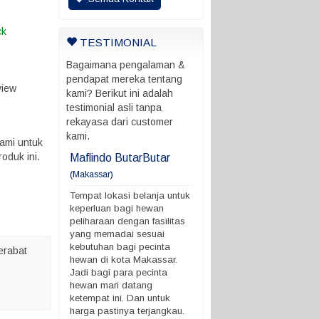
ck
TESTIMONIAL
Bagaimana pengalaman &
pendapat mereka tentang
view
kami? Berikut ini adalah
testimonial asli tanpa
rekayasa dari customer
kami.
ami untuk
oduk ini.
ani
Maflindo ButarButar
Maflindo ButarButar
(Makassar)
rung ada batas
Tempat lokasi belanja untu
 ngga
keperluan bagi hewan
Tempat lokasi belanja untuk
peliharaan dengan fasilitas
keperluan bagi hewan
yang memadai sesuai
peliharaan dengan fasilitas
kebutuhan bagi pecinta
yang memadai sesuai
hewan di kota Makassar.
kebutuhan bagi pecinta
erabat
Jadi bagi para pecinta
hewan di kota Makassar.
hewan mari datang
Jadi bagi para pecinta
ketempat ini. Dan untuk
hewan mari datang
harga pastinya terjangkau.
ketempat ini. Dan untuk
Demikian ya. terimakasih
harga pastinya terjangkau.