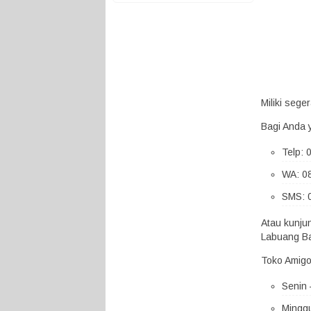
Miliki seg
Bagi Anda 
Telp:
WA: 0
SMS: 
Atau kunju
Labuang Ba
Toko Amigo
Senin 
Minggu