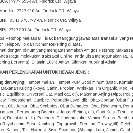
BCA : ???? 5554 An. Fiedrick CR. Wijaya
Mandiri : ???? 610 An. Fiedrick CR. Wijaya
BNI : 0343.578.??? An. Fiedrick CR. Wijaya
BRI: ???? 501 An. Fiedrick CR. Wijaya
os Petshop Makassar Tidak bertanggung jawab atas transaksi yang terj
r Telepon/Hp dan Nomor Rekening di atas.
-hati dengan oknum yang mengatasnamakan Amigos Petshop Makassa
 Anda Ragu melakukan traksaksi Online, anda Bisa menggunakan RE
ening Bersama). Dijamin 100% Aman. Silahkan hubungi Admin.
KAN PERLENGKAPAN UNTUK HEWAN JENIS :
ng dan Anjing
: Tempat makan, Tempat PUP, Botol minum (Botol, Kontaine
), Makanan Kucing (Royal Canin, Proplan, Whiskas, I’m Organik, Meo, Fr
ic, Equilibrio, Universal Cat, Maxi cat, dll), Makanan Anjing (Alpo, Pedi
how, Professional, Canibite, Petbuddy Love, dll), Obat-Obatan (Obat Fl
ret, Obt Jamur, Obat Scabbies, Obat Demodex, Obat Ring worm, Pen
 makan, Perangsang Birahi utk Jantan/Betina, dll), Obat Kutu (Frontline,
ol, Revolution, dll), Pampers, Pelindung kuku, Vitamin Stress, Botol s
k Royal canin, Susu Kambing, Top growth, Free lac, Growsy,dll), Peleba
n, Kalung, Tali, Harnest, Sisir, Shampoo (Shampo kutu, Jamur, Gatal, b