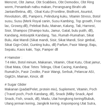
Mencret, Obt Jamur, Obt Scabbies, Obt Demodex, Obt Ring
worm, Penambah nafsu makan, Perangsang Birahi utk
Jantan/Betina, dll), Obat Kutu (Frontline, Bistfront, Asuntol,
Revolution, dll), Pampers, Pelindung kuku, Vitamin Stress, Botol
susu, Susu (Merk Royal canin, Susu Kambing, Top growth, Free
lac, Growsy,dll), Pelebat Bulu, Mainan, Kalung, Tali, Harnest,
Sisir, Shampoo (Shampo kutu, Jamur, Gatal, bulu putih, dll),
Kandang, Antiseptik Kandang, Tas, Rumah-Rumahan, Sikat
Bulu, Alat Mandi (Sikat mandi, Sisir, Sikat Mandi, Sisir gimbal,
Sikat Gigi+Odol, Gunting kuku, dll) Parfum, Pasir Wangi, Baju,
Sepatu, Kaos kaki, Topi, Pamper dll
# Hamster :
T4 mkn, Botol minum, Makanan, Vitamin, Obat Kutu, Obat jamur,
Obat Mata, Obat Tetes Telinga, Obat Cacing, Kandang,
Rumah2n, Pasir Zeolite, Pasir Wangi, Serbuk, Pelancar ASI,
Gigit2n, Mainan, Kincir, dll
# Sugar Glider
Makanan (padat/Pelet, protein mix), Suplement, Vitamin, Poch
(Travel poch, Poch Kandang, dll), Snack (Milky Snack, Apel
Snack, Fish, snack, dll), Madu, Ulat hongkong kering/Bubuk,
Ulang jerman kering, Jangkrik kering, Kepompong Ulat Sutra,