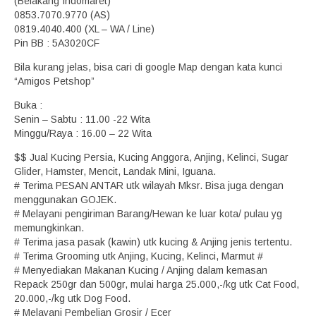
(Belakang Indomaret)
0853.7070.9770 (AS)
0819.4040.400 (XL – WA / Line)
Pin BB : 5A3020CF
Bila kurang jelas, bisa cari di google Map dengan kata kunci
“Amigos Petshop”
Buka :
Senin – Sabtu : 11.00 -22 Wita
Minggu/Raya : 16.00 – 22 Wita
$$ Jual Kucing Persia, Kucing Anggora, Anjing, Kelinci, Sugar
Glider, Hamster, Mencit, Landak Mini, Iguana.
# Terima PESAN ANTAR utk wilayah Mksr. Bisa juga dengan
menggunakan GOJEK.
# Melayani pengiriman Barang/Hewan ke luar kota/ pulau yg
memungkinkan.
# Terima jasa pasak (kawin) utk kucing & Anjing jenis tertentu.
# Terima Grooming utk Anjing, Kucing, Kelinci, Marmut #
# Menyediakan Makanan Kucing / Anjing dalam kemasan
Repack 250gr dan 500gr, mulai harga 25.000,-/kg utk Cat Food,
20.000,-/kg utk Dog Food.
# Melayani Pembelian Grosir / Ecer