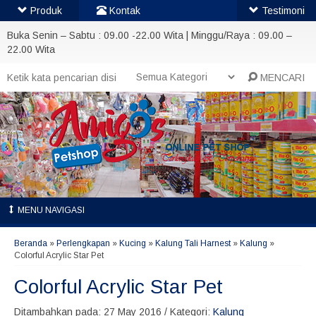
Produk
Kontak
Testimoni
Buka Senin – Sabtu : 09.00 -22.00 Wita | Minggu/Raya : 09.00 –
22.00 Wita
MENCARI
MENU NAVIGASI
Beranda
»
Perlengkapan
»
Kucing
»
Kalung Tali Harnest
»
Kalung
»
Colorful Acrylic Star Pet
Colorful Acrylic Star Pet
Ditambahkan pada: 27 May 2016 / Kategori:
Kalung