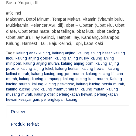
Susu, Yogurt, dll
#Kelinci
Makanan, Botol Minum, Tempat Makan, Vitamin (Vitamin bulu,
Multivitamin, Pelancar ASI, dll), obat – Obatan (Obat Flu, Obat
diare, Obat tetes mata, obat telinga, obat kutu, obat cacing,
Obat Jamur), Hay Kelinci, Tempat Hay, Kandang, Shampoo,
Kalung, Harnest, Tali, Baju Kelinci, Topi, kaos Kaki
Tags:
kalung anak kucing
,
kalung anjing
,
kalung anjing besar. kalung
lucu
,
kalung anjing golden
,
kalung anjing husky
,
kalung anjing
minipom
,
kalung anjing murah
,
kalung anjing pom
,
kalung anjing
poodle
,
kalung anjing tekel
,
kalung berlian
,
kalung hewan
,
kalung
kelinci murah
,
kalung kucing anggora murah
,
kalung kucing blacan
murah
,
kalung kucing kampung
,
kalung kucing lucu murah
,
Kalung
kucing murah
,
kalung kucing peaknose
,
kalung kucing persia murah
,
kalung kucing unik
,
kalung marmut murah
,
kalung murah
,
kalung
musang murah
,
kalung otter
,
perlengkapan hewan
,
perlengkapan
hewan kesayangan
,
perlengkapan kucing
Review
Produk Terkait