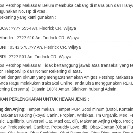
os Petshop Makassar Belum membuka cabang di mana pun dan Hany
gunakan No. Hp di Atas.
Rekening yang kami gunakan :
BCA : ???? 5554 An. Fiedrick CR. Wijaya
Mandiri : ???? 610 An. Fiedrick CR. Wijaya
BNI : 0343.578.??? An. Fiedrick CR. Wijaya
BRI: ???? 501 An. Fiedrick CR. Wijaya
os Petshop Makassar Tidak bertanggung jawab atas transaksi yang terj
r Telepon/Hp dan Nomor Rekening di atas.
-hati dengan oknum yang mengatasnamakan Amigos Petshop Makassa
 Anda Ragu melakukan traksaksi Online, anda Bisa menggunakan RE
ening Bersama). Dijamin 100% Aman. Silahkan hubungi Admin.
KAN PERLENGKAPAN UNTUK HEWAN JENIS :
ng dan Anjing
: Tempat makan, Tempat PUP, Botol minum (Botol, Kontaine
), Makanan Kucing (Royal Canin, Proplan, Whiskas, I’m Organik, Meo, Fr
ic, Equilibrio, Universal Cat, Maxi cat, dll), Makanan Anjing (Alpo, Pedi
how, Professional, Canibite, Petbuddy Love, dll), Obat-Obatan (Obat Fl