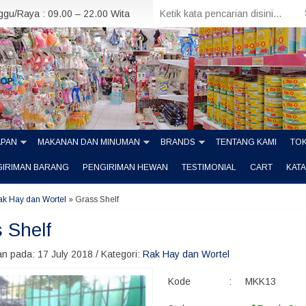
nggu/Raya : 09.00 – 22.00 Wita
APAN
MAKANAN DAN MINUMAN
BRANDS
TENTANG KAMI
TOK
GIRIMAN BARANG
PENGIRIMAN HEWAN
TESTIMONIAL
CART
KAT
ak Hay dan Wortel
»
Grass Shelf
 Shelf
n pada: 17 July 2018 / Kategori:
Rak Hay dan Wortel
Kode
:
MKK13