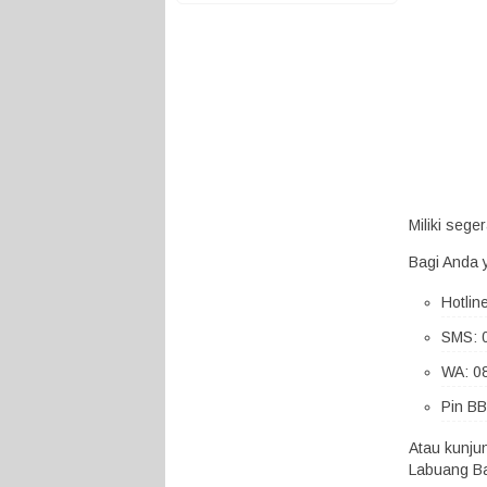
Miliki seg
Bagi Anda 
Hotlin
SMS: 
WA: 0
Pin BB
Atau kunju
Labuang Ba