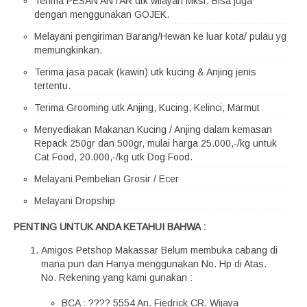
Terima PESAN ANTAR utk wilayah Mksr. Bisa juga
dengan menggunakan GOJEK.
Melayani pengiriman Barang/Hewan ke luar kota/ pulau yg
memungkinkan.
Terima jasa pacak (kawin) utk kucing & Anjing jenis
tertentu.
Terima Grooming utk Anjing, Kucing, Kelinci, Marmut
Menyediakan Makanan Kucing / Anjing dalam kemasan
Repack 250gr dan 500gr, mulai harga 25.000,-/kg untuk
Cat Food, 20.000,-/kg utk Dog Food.
Melayani Pembelian Grosir / Ecer
Melayani Dropship
PENTING UNTUK ANDA KETAHUI BAHWA :
Amigos Petshop Makassar Belum membuka cabang di
mana pun dan Hanya menggunakan No. Hp di Atas.
No. Rekening yang kami gunakan :
BCA : ???? 5554 An. Fiedrick CR. Wijaya