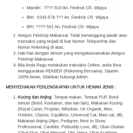
Mandiri : ???? 610 An. Fiedrick CR. Wijaya
BNI : 0343.578.??? An. Fiedrick CR. Wijaya
BRI: ???? 501 An. Fiedrick CR. Wijaya
Amigos Petshop Makassar Tidak bertanggung jawab atas
transaksi yang terjadi di luar Nomor Telepon/Hp dan
Nomor Rekening di atas.
Hati-hati dengan oknum yang mengatasnamakan Amigos
Petshop Makassar.
Bila Anda Ragu melakukan traksaksi Online, anda Bisa
menggunakan REKBER (Rekening Bersama). Dijamin
100% Aman. Silahkan hubungi Admin.
MENYEDIAKAN PERLENGKAPAN UNTUK HEWAN JENIS :
Kucing dan Anjing
: Tempat makan, Tempat PUP, Botol
minum (Botol, Kontainer, dan lain lain), Makanan Kucing
(Royal Canin, Proplan, Whiskas, I’m Organik, Meo,
Friskies, Classic, Equilibrio, Universal Cat, Maxi cat, dll),
Makanan Anjing (Alpo, Pedigree, Best In Show,
Professional, Canibite, Petbuddy Love, dll), Obat-Obatan
(Obat Flue, Obat Mencret, Obt Jamur, Obat Scabbies,