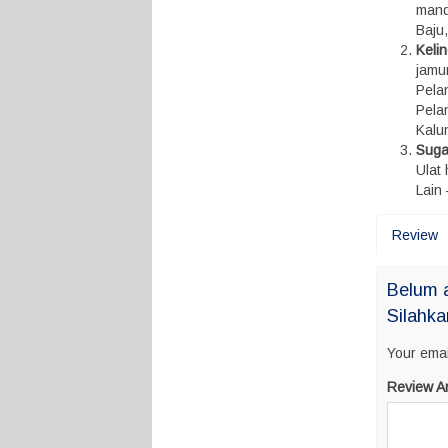
mandi
Baju
Keli
jamu
Pelan
Pela
Kalun
Suga
Ulat
Lain 
Review
Belum a
Silahka
Your emai
Review A