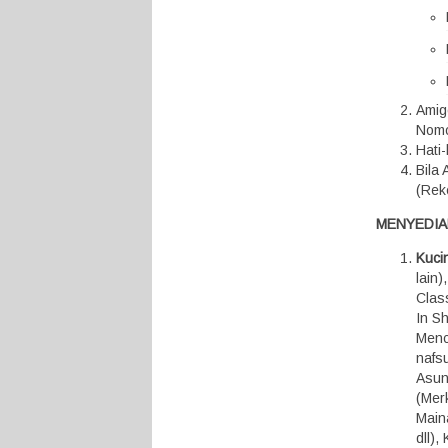
Amig
Nomo
Hati
Bila
(Rek
MENYEDIA
Kuci
lain
Class
In S
Menc
nafsu
Asunt
(Mer
Maina
dll)