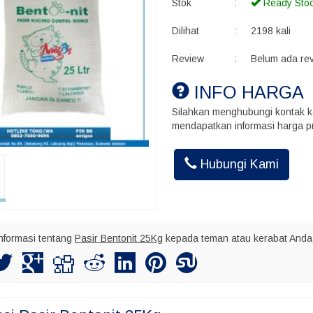
Stok
:
Ready Sto
Dilihat
:
2198 kali
Review
:
Belum ada re
INFO HARGA
Silahkan menghubungi kontak k
mendapatkan informasi harga pr
Akhmad Ins
Hubungi Kami
Kalo kirim bu
maksimal nya
nformasi tentang
Pasir Bentonit 25Kg
kepada teman atau kerabat Anda