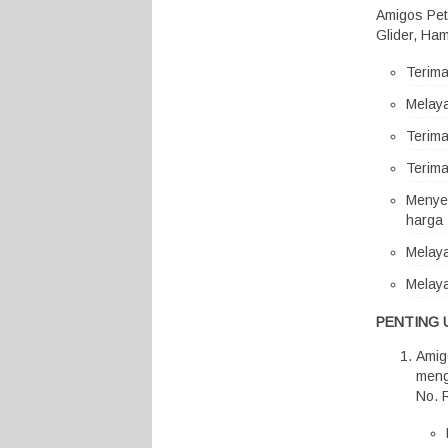
Amigos Pet
Glider, Ham
Terim
Melaya
Terima
Terima
Menyed
harga 
Melaya
Melaya
PENTING 
Amig
meng
No. 