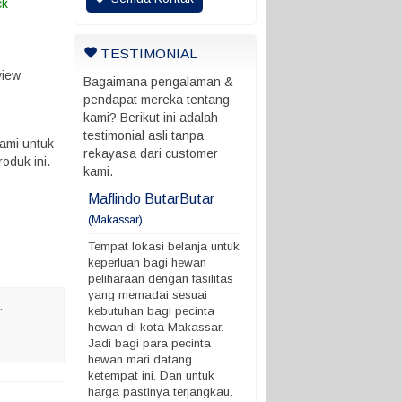
ck
TESTIMONIAL
view
Bagaimana pengalaman &
pendapat mereka tentang
kami? Berikut ini adalah
testimonial asli tanpa
ami untuk
rekayasa dari customer
oduk ini.
kami.
ani
Maflindo ButarButar
Maflindo ButarButar
(Makassar)
rung ada batas
Tempat lokasi belanja untu
 ngga
keperluan bagi hewan
Tempat lokasi belanja untuk
peliharaan dengan fasilitas
keperluan bagi hewan
yang memadai sesuai
peliharaan dengan fasilitas
kebutuhan bagi pecinta
yang memadai sesuai
.
hewan di kota Makassar.
kebutuhan bagi pecinta
Jadi bagi para pecinta
hewan di kota Makassar.
hewan mari datang
Jadi bagi para pecinta
ketempat ini. Dan untuk
hewan mari datang
harga pastinya terjangkau.
ketempat ini. Dan untuk
Demikian ya. terimakasih
harga pastinya terjangkau.