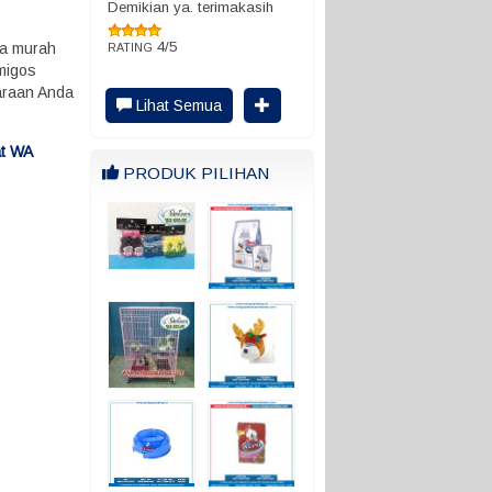
Demikian ya. terimakasih
4/5
ga murah
RATING
Amigos
haraan Anda
Lihat Semua
at WA
PRODUK PILIHAN