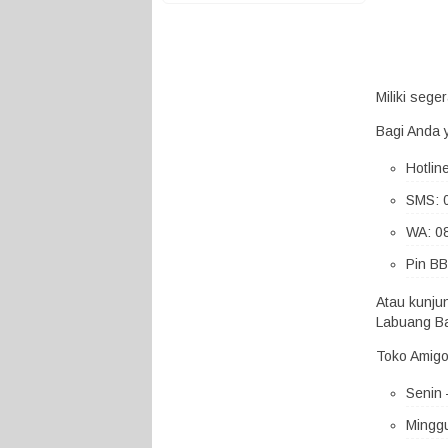
Miliki seg
Bagi Anda 
Hotlin
SMS: 
WA: 0
Pin BB
Atau kunju
Labuang Ba
Toko Amigo
Senin 
Minggu