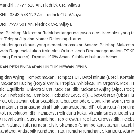
Mandiri : ???? 610 An. Fiedrick CR. Wijaya
BNI : 0343.578.??? An. Fiedrick CR. Wijaya
BRI: ???? 501 An. Fiedrick CR. Wijaya
os Petshop Makassar Tidak bertanggung jawab atas transaksi yang terj
r Telepon/Hp dan Nomor Rekening di atas.
-hati dengan oknum yang mengatasnamakan Amigos Petshop Makassa
 Anda Ragu melakukan traksaksi Online, anda Bisa menggunakan RE
ening Bersama). Dijamin 100% Aman. Silahkan hubungi Admin.
KAN PERLENGKAPAN UNTUK HEWAN JENIS :
ng dan Anjing
: Tempat makan, Tempat PUP, Botol minum (Botol, Kontaine
), Makanan Kucing (Royal Canin, Proplan, Whiskas, I’m Organik, Meo, Fr
ic, Equilibrio, Universal Cat, Maxi cat, dll), Makanan Anjing (Alpo, Pedi
how, Professional, Canibite, Petbuddy Love, dll), Obat-Obatan (Obat Fl
ret, Obt Jamur, Obat Scabbies, Obat Demodex, Obat Ring worm, Pen
 makan, Perangsang Birahi utk Jantan/Betina, dll), Obat Kutu (Frontline,
ol, Revolution, dll), Pampers, Pelindung kuku, Vitamin Stress, Botol s
k Royal canin, Susu Kambing, Top growth, Free lac, Growsy,dll), Peleba
n, Kalung, Tali, Harnest, Sisir, Shampoo (Shampo kutu, Jamur, Gatal, b
, Kandang, Antiseptik Kandang, Tas, Rumah-Rumahan, Sikat Bulu, Alat M