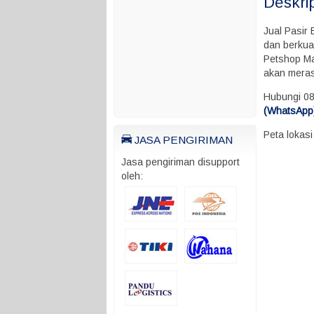
Deskri
Jual Pasir
dan berkual
Petshop Ma
akan mera
Hubungi 0
(WhatsApp)
Peta lokas
JASA PENGIRIMAN
Jasa pengiriman disupport
oleh: