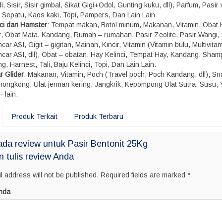
, Sisir, Sisir gimbal, Sikat Gigi+Odol, Gunting kuku, dll), Parfum, Pasir
, Sepatu, Kaos kaki, Topi, Pampers, Dan Lain Lain
nci dan Hamster
: Tempat makan, Botol minum, Makanan, Vitamin, Obat 
r, Obat Mata, Kandang, Rumah – rumahan, Pasir Zeolite, Pasir Wangi,
car ASI, Gigit – gigitan, Mainan, Kincir, Vitamin (Vitamin bulu, Multivitam
ncar ASI, dll), Obat – obatan, Hay Kelinci, Tempat Hay, Kandang, Sham
g, Harnest, Tali, Baju Kelinci, Topi, Dan Lain Lain.
r Glider
: Makanan, Vitamin, Poch (Travel poch, Poch Kandang, dll), S
 hongkong, Ulat jerman kering, Jangkrik, Kepompong Ulat Sutra, Susu, 
– lain.
Produk Terkait
Produk Terbaru
da review untuk Pasir Bentonit 25Kg
n tulis review Anda
l address will not be published.
Required fields are marked
*
nda