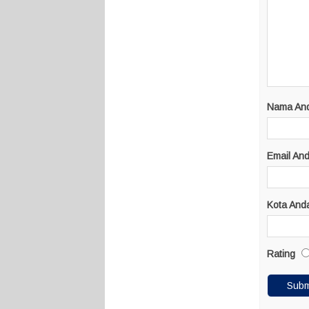
Nama An
Email An
Kota And
Rating