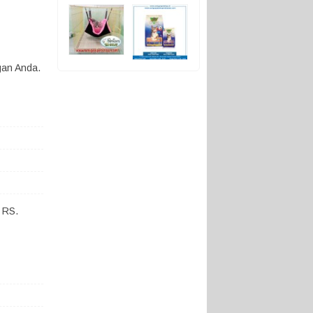
gan Anda.
 RS.