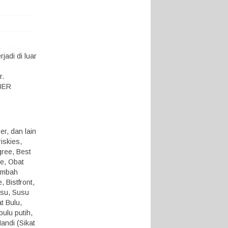
adi di luar
r.
KBER
r, dan lain
iskies,
gree, Best
ue, Obat
ambah
 Bistfront,
usu, Susu
t Bulu,
ulu putih,
andi (Sikat