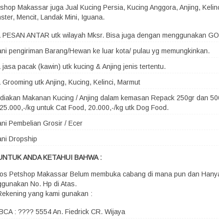
shop Makassar juga Jual Kucing Persia, Kucing Anggora, Anjing, Kelin
ster, Mencit, Landak Mini, Iguana.
a PESAN ANTAR utk wilayah Mksr. Bisa juga dengan menggunakan G
ni pengiriman Barang/Hewan ke luar kota/ pulau yg memungkinkan.
 jasa pacak (kawin) utk kucing & Anjing jenis tertentu.
 Grooming utk Anjing, Kucing, Kelinci, Marmut
iakan Makanan Kucing / Anjing dalam kemasan Repack 250gr dan 500
25.000,-/kg untuk Cat Food, 20.000,-/kg utk Dog Food.
ni Pembelian Grosir / Ecer
ni Dropship
UNTUK ANDA KETAHUI BAHWA :
os Petshop Makassar Belum membuka cabang di mana pun dan Hany
gunakan No. Hp di Atas.
Rekening yang kami gunakan :
BCA : ???? 5554 An. Fiedrick CR. Wijaya