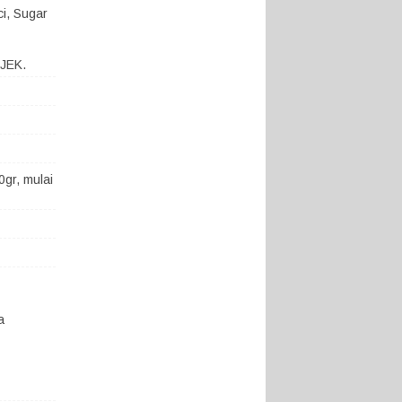
ci, Sugar
OJEK.
gr, mulai
a