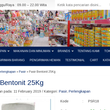
nggu/Raya : 09.00 – 22.00 Wita
APAN
MAKANAN DAN MINUMAN
BRANDS
TENTANG KAMI
TOK
GIRIMAN BARANG
PENGIRIMAN HEWAN
TESTIMONIAL
CART
KAT
erlengkapan
»
Pasir
»
Pasir Bentonit 25Kg
 Bentonit 25Kg
n pada: 11 February 2019 / Kategori:
Pasir
,
Perlengkapan
Kode
:
PSR18