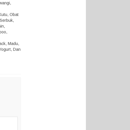
 wangi,
Kutu, Obat
 Serbuk,
in,
poo,
nack, Madu,
Yogurt, Dan