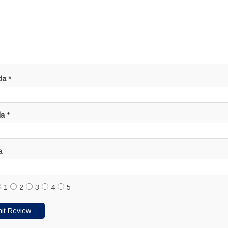
da
*
da
*
a
1
2
3
4
5