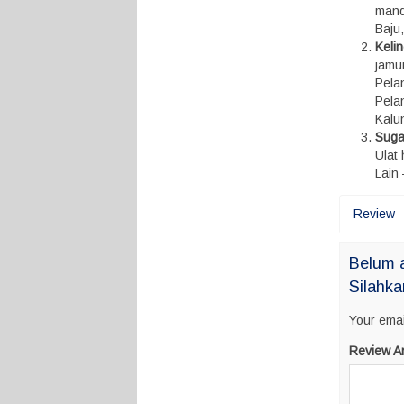
mandi
Baju
Keli
jamu
Pelan
Pela
Kalun
Suga
Ulat
Lain 
Review
Belum a
Silahka
Your emai
Review A