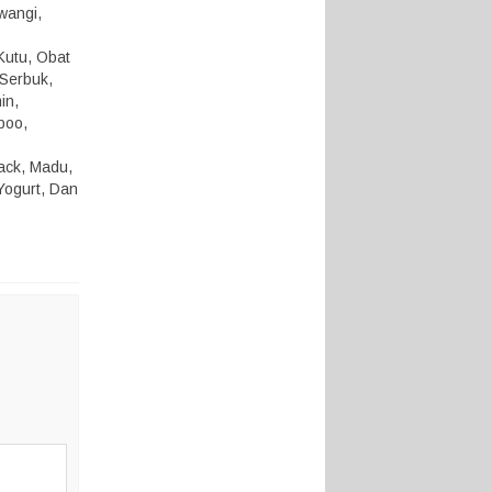
 wangi,
Kutu, Obat
 Serbuk,
in,
poo,
nack, Madu,
Yogurt, Dan