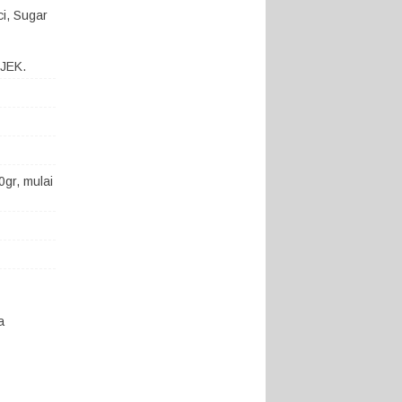
ci, Sugar
OJEK.
gr, mulai
a