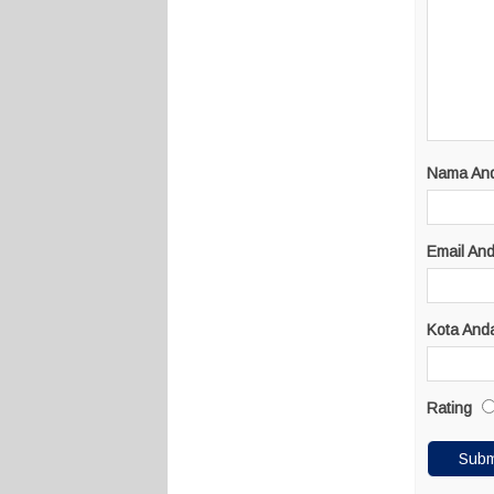
Nama An
Email An
Kota And
Rating