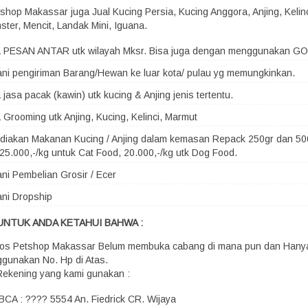
shop Makassar juga Jual Kucing Persia, Kucing Anggora, Anjing, Kelin
ster, Mencit, Landak Mini, Iguana.
a PESAN ANTAR utk wilayah Mksr. Bisa juga dengan menggunakan G
ni pengiriman Barang/Hewan ke luar kota/ pulau yg memungkinkan.
 jasa pacak (kawin) utk kucing & Anjing jenis tertentu.
 Grooming utk Anjing, Kucing, Kelinci, Marmut
iakan Makanan Kucing / Anjing dalam kemasan Repack 250gr dan 500
25.000,-/kg untuk Cat Food, 20.000,-/kg utk Dog Food.
ni Pembelian Grosir / Ecer
ni Dropship
UNTUK ANDA KETAHUI BAHWA :
os Petshop Makassar Belum membuka cabang di mana pun dan Hany
gunakan No. Hp di Atas.
Rekening yang kami gunakan :
BCA : ???? 5554 An. Fiedrick CR. Wijaya