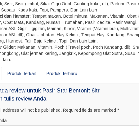
, Sisir, Sisir gimbal, Sikat Gigi+Odol, Gunting kuku, dll), Parfum, Pasir
, Sepatu, Kaos kaki, Topi, Pampers, Dan Lain Lain
nci dan Hamster
: Tempat makan, Botol minum, Makanan, Vitamin, Obat 
r, Obat Mata, Kandang, Rumah – rumahan, Pasir Zeolite, Pasir Wangi,
car ASI, Gigit – gigitan, Mainan, Kincir, Vitamin (Vitamin bulu, Multivitam
ncar ASI, dll), Obat – obatan, Hay Kelinci, Tempat Hay, Kandang, Sham
g, Harnest, Tali, Baju Kelinci, Topi, Dan Lain Lain.
r Glider
: Makanan, Vitamin, Poch (Travel poch, Poch Kandang, dll), S
 hongkong, Ulat jerman kering, Jangkrik, Kepompong Ulat Sutra, Susu, 
– lain.
Produk Terkait
Produk Terbaru
da review untuk Pasir Star Bentonit 6ltr
n tulis review Anda
l address will not be published.
Required fields are marked
*
nda