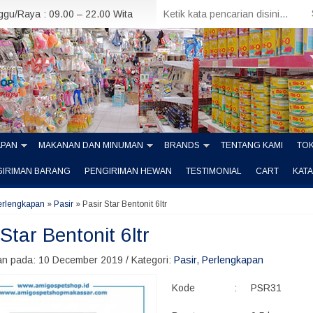
nggu/Raya : 09.00 – 22.00 Wita
APAN
MAKANAN DAN MINUMAN
BRANDS
TENTANG KAMI
TOK
GIRIMAN BARANG
PENGIRIMAN HEWAN
TESTIMONIAL
CART
KAT
erlengkapan
»
Pasir
»
Pasir Star Bentonit 6ltr
Star Bentonit 6ltr
n pada: 10 December 2019 / Kategori:
Pasir
,
Perlengkapan
Kode
:
PSR31