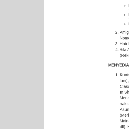
Amig
Nomo
Hati
Bila
(Rek
MENYEDIA
Kuci
lain
Class
In S
Menc
nafsu
Asunt
(Mer
Maina
dll)