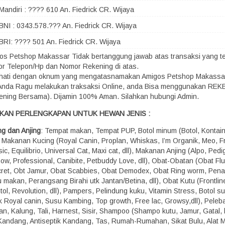
Mandiri : ???? 610 An. Fiedrick CR. Wijaya
BNI : 0343.578.??? An. Fiedrick CR. Wijaya
BRI: ???? 501 An. Fiedrick CR. Wijaya
os Petshop Makassar Tidak bertanggung jawab atas transaksi yang terj
r Telepon/Hp dan Nomor Rekening di atas.
-hati dengan oknum yang mengatasnamakan Amigos Petshop Makassa
 Anda Ragu melakukan traksaksi Online, anda Bisa menggunakan RE
ening Bersama). Dijamin 100% Aman. Silahkan hubungi Admin.
KAN PERLENGKAPAN UNTUK HEWAN JENIS :
ng dan Anjing
: Tempat makan, Tempat PUP, Botol minum (Botol, Kontaine
), Makanan Kucing (Royal Canin, Proplan, Whiskas, I’m Organik, Meo, Fr
ic, Equilibrio, Universal Cat, Maxi cat, dll), Makanan Anjing (Alpo, Pedi
how, Professional, Canibite, Petbuddy Love, dll), Obat-Obatan (Obat Fl
ret, Obt Jamur, Obat Scabbies, Obat Demodex, Obat Ring worm, Pen
 makan, Perangsang Birahi utk Jantan/Betina, dll), Obat Kutu (Frontline,
ol, Revolution, dll), Pampers, Pelindung kuku, Vitamin Stress, Botol s
k Royal canin, Susu Kambing, Top growth, Free lac, Growsy,dll), Peleba
n, Kalung, Tali, Harnest, Sisir, Shampoo (Shampo kutu, Jamur, Gatal, b
, Kandang, Antiseptik Kandang, Tas, Rumah-Rumahan, Sikat Bulu, Alat M