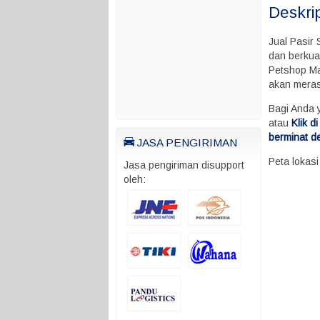
Deskri
Jual Pasir
dan berkual
Petshop Ma
akan mera
Bagi Anda 
atau
Klik 
berminat d
JASA PENGIRIMAN
Peta lokas
Jasa pengiriman disupport
oleh: