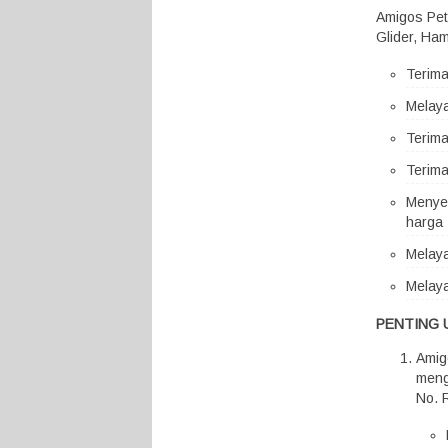
Amigos Pet
Glider, Ham
Terim
Melaya
Terima
Terima
Menyed
harga 
Melaya
Melaya
PENTING 
Amig
meng
No. 