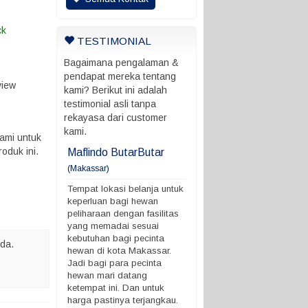
ck
TESTIMONIAL
Bagaimana pengalaman &
pendapat mereka tentang
view
kami? Berikut ini adalah
testimonial asli tanpa
rekayasa dari customer
kami.
ami untuk
oduk ini.
ani
Maflindo ButarButar
Maflindo ButarButar
(Makassar)
rung ada batas
Tempat lokasi belanja untu
 ngga
keperluan bagi hewan
Tempat lokasi belanja untuk
peliharaan dengan fasilitas
keperluan bagi hewan
yang memadai sesuai
peliharaan dengan fasilitas
kebutuhan bagi pecinta
yang memadai sesuai
hewan di kota Makassar.
kebutuhan bagi pecinta
da.
Jadi bagi para pecinta
hewan di kota Makassar.
hewan mari datang
Jadi bagi para pecinta
ketempat ini. Dan untuk
hewan mari datang
harga pastinya terjangkau.
ketempat ini. Dan untuk
Demikian ya. terimakasih
harga pastinya terjangkau.