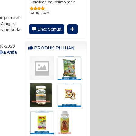
Demikian ya. terimakasih
4/5
RATING
harga murah
i Amigos
Lihat Semua
haraan Anda
000-2829
PRODUK PILIHAN
jika Anda