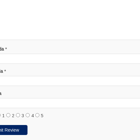
da
*
da
*
a
1
2
3
4
5