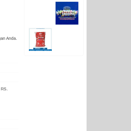
gan Anda.
 RS.