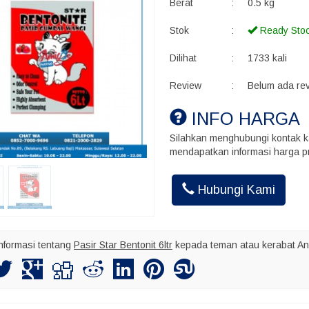
Berat
:
0.5 kg
Stok
:
Ready Sto
Dilihat
:
1733 kali
Review
:
Belum ada re
INFO HARGA
Silahkan menghubungi kontak k
mendapatkan informasi harga pr
Akhmad Ins
Kalo kirim bu
maksimal nya
Hubungi Kami
nformasi tentang
Pasir Star Bentonit 6ltr
kepada teman atau kerabat An