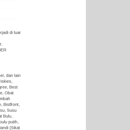
adi di luar
r.
KBER
r, dan lain
iskies,
gree, Best
ue, Obat
ambah
 Bistfront,
usu, Susu
t Bulu,
ulu putih,
andi (Sikat