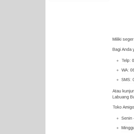
Miliki seg
Bagi Anda 
Telp:
WA: 0
SMS: 
Atau kunju
Labuang Ba
Toko Amigo
Senin 
Minggu