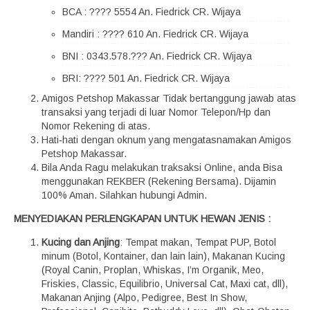
BCA : ???? 5554 An. Fiedrick CR. Wijaya
Mandiri : ???? 610 An. Fiedrick CR. Wijaya
BNI : 0343.578.??? An. Fiedrick CR. Wijaya
BRI: ???? 501 An. Fiedrick CR. Wijaya
Amigos Petshop Makassar Tidak bertanggung jawab atas
transaksi yang terjadi di luar Nomor Telepon/Hp dan
Nomor Rekening di atas.
Hati-hati dengan oknum yang mengatasnamakan Amigos
Petshop Makassar.
Bila Anda Ragu melakukan traksaksi Online, anda Bisa
menggunakan REKBER (Rekening Bersama). Dijamin
100% Aman. Silahkan hubungi Admin.
MENYEDIAKAN PERLENGKAPAN UNTUK HEWAN JENIS :
Kucing dan Anjing
: Tempat makan, Tempat PUP, Botol
minum (Botol, Kontainer, dan lain lain), Makanan Kucing
(Royal Canin, Proplan, Whiskas, I’m Organik, Meo,
Friskies, Classic, Equilibrio, Universal Cat, Maxi cat, dll),
Makanan Anjing (Alpo, Pedigree, Best In Show,