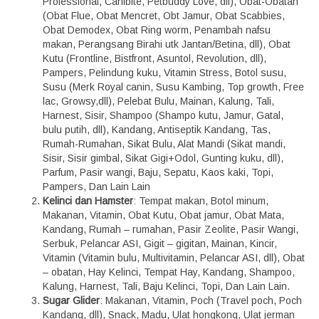
Professional, Canibite, Petbuddy Love, dll), Obat-Obatan
(Obat Flue, Obat Mencret, Obt Jamur, Obat Scabbies,
Obat Demodex, Obat Ring worm, Penambah nafsu
makan, Perangsang Birahi utk Jantan/Betina, dll), Obat
Kutu (Frontline, Bistfront, Asuntol, Revolution, dll),
Pampers, Pelindung kuku, Vitamin Stress, Botol susu,
Susu (Merk Royal canin, Susu Kambing, Top growth, Free
lac, Growsy,dll), Pelebat Bulu, Mainan, Kalung, Tali,
Harnest, Sisir, Shampoo (Shampo kutu, Jamur, Gatal,
bulu putih, dll), Kandang, Antiseptik Kandang, Tas,
Rumah-Rumahan, Sikat Bulu, Alat Mandi (Sikat mandi,
Sisir, Sisir gimbal, Sikat Gigi+Odol, Gunting kuku, dll),
Parfum, Pasir wangi, Baju, Sepatu, Kaos kaki, Topi,
Pampers, Dan Lain Lain
Kelinci dan Hamster
: Tempat makan, Botol minum,
Makanan, Vitamin, Obat Kutu, Obat jamur, Obat Mata,
Kandang, Rumah – rumahan, Pasir Zeolite, Pasir Wangi,
Serbuk, Pelancar ASI, Gigit – gigitan, Mainan, Kincir,
Vitamin (Vitamin bulu, Multivitamin, Pelancar ASI, dll), Obat
– obatan, Hay Kelinci, Tempat Hay, Kandang, Shampoo,
Kalung, Harnest, Tali, Baju Kelinci, Topi, Dan Lain Lain.
Sugar Glider
: Makanan, Vitamin, Poch (Travel poch, Poch
Kandang, dll), Snack, Madu, Ulat hongkong, Ulat jerman