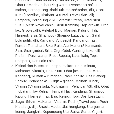
Obat Demodex, Obat Ring worm, Penambah nafsu
makan, Perangsang Birahi utk Jantan/Betina, dll), Obat
Kutu (Frontline, Bistfront, Asuntol, Revolution, dll),
Pampers, Pelindung kuku, Vitamin Stress, Botol susu,
Susu (Merk Royal canin, Susu Kambing, Top growth, Free
lac, Growsy,dll), Pelebat Bulu, Mainan, Kalung, Tali,
Harnest, Sisir, Shampoo (Shampo kutu, Jamur, Gatal,
bulu putih, dll), Kandang, Antiseptik Kandang, Tas,
Rumah-Rumahan, Sikat Bulu, Alat Mandi (Sikat mandi,
Sisir, Sisir gimbal, Sikat Gigi+Odol, Gunting kuku, dll),
Parfum, Pasir wangi, Baju, Sepatu, Kaos kaki, Topi,
Pampers, Dan Lain Lain
Kelinci dan Hamster
: Tempat makan, Botol minum,
Makanan, Vitamin, Obat Kutu, Obat jamur, Obat Mata,
Kandang, Rumah – rumahan, Pasir Zeolite, Pasir Wangi,
Serbuk, Pelancar ASI, Gigit – gigitan, Mainan, Kincir,
Vitamin (Vitamin bulu, Multivitamin, Pelancar ASI, dll), Obat
– obatan, Hay Kelinci, Tempat Hay, Kandang, Shampoo,
Kalung, Harnest, Tali, Baju Kelinci, Topi, Dan Lain Lain.
Sugar Glider
: Makanan, Vitamin, Poch (Travel poch, Poch
Kandang, dll), Snack, Madu, Ulat hongkong, Ulat jerman
kering, Jangkrik, Kepompong Ulat Sutra, Susu, Yogurt,