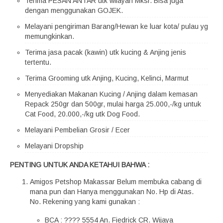
Terima PESAN ANTAR utk wilayah Mksr. Bisa juga
dengan menggunakan GOJEK.
Melayani pengiriman Barang/Hewan ke luar kota/ pulau yg
memungkinkan.
Terima jasa pacak (kawin) utk kucing & Anjing jenis
tertentu.
Terima Grooming utk Anjing, Kucing, Kelinci, Marmut
Menyediakan Makanan Kucing / Anjing dalam kemasan
Repack 250gr dan 500gr, mulai harga 25.000,-/kg untuk
Cat Food, 20.000,-/kg utk Dog Food.
Melayani Pembelian Grosir / Ecer
Melayani Dropship
PENTING UNTUK ANDA KETAHUI BAHWA :
Amigos Petshop Makassar Belum membuka cabang di
mana pun dan Hanya menggunakan No. Hp di Atas.
No. Rekening yang kami gunakan :
BCA : ???? 5554 An. Fiedrick CR. Wijaya