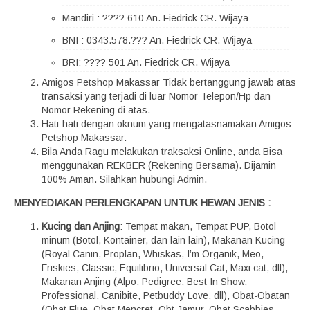
Mandiri : ???? 610 An. Fiedrick CR. Wijaya
BNI : 0343.578.??? An. Fiedrick CR. Wijaya
BRI: ???? 501 An. Fiedrick CR. Wijaya
Amigos Petshop Makassar Tidak bertanggung jawab atas
transaksi yang terjadi di luar Nomor Telepon/Hp dan
Nomor Rekening di atas.
Hati-hati dengan oknum yang mengatasnamakan Amigos
Petshop Makassar.
Bila Anda Ragu melakukan traksaksi Online, anda Bisa
menggunakan REKBER (Rekening Bersama). Dijamin
100% Aman. Silahkan hubungi Admin.
MENYEDIAKAN PERLENGKAPAN UNTUK HEWAN JENIS :
Kucing dan Anjing
: Tempat makan, Tempat PUP, Botol
minum (Botol, Kontainer, dan lain lain), Makanan Kucing
(Royal Canin, Proplan, Whiskas, I’m Organik, Meo,
Friskies, Classic, Equilibrio, Universal Cat, Maxi cat, dll),
Makanan Anjing (Alpo, Pedigree, Best In Show,
Professional, Canibite, Petbuddy Love, dll), Obat-Obatan
(Obat Flue, Obat Mencret, Obt Jamur, Obat Scabbies,