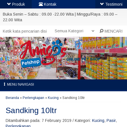
Produk
Kontak
Testimoni
Buka Senin – Sabtu : 09.00 -22.00 Wita | Minggu/Raya : 09.00 –
22.00 Wita
MENCARI
MENU NAVIGASI
Beranda
»
Perlengkapan
»
Kucing
»
Sandking 10ltr
Sandking 10ltr
Ditambahkan pada: 7 February 2019 / Kategori:
Kucing
,
Pasir
,
Perlengkapan