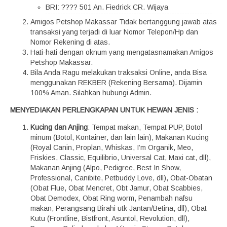
BRI: ???? 501 An. Fiedrick CR. Wijaya
Amigos Petshop Makassar Tidak bertanggung jawab atas
transaksi yang terjadi di luar Nomor Telepon/Hp dan
Nomor Rekening di atas.
Hati-hati dengan oknum yang mengatasnamakan Amigos
Petshop Makassar.
Bila Anda Ragu melakukan traksaksi Online, anda Bisa
menggunakan REKBER (Rekening Bersama). Dijamin
100% Aman. Silahkan hubungi Admin.
MENYEDIAKAN PERLENGKAPAN UNTUK HEWAN JENIS :
Kucing dan Anjing
: Tempat makan, Tempat PUP, Botol
minum (Botol, Kontainer, dan lain lain), Makanan Kucing
(Royal Canin, Proplan, Whiskas, I’m Organik, Meo,
Friskies, Classic, Equilibrio, Universal Cat, Maxi cat, dll),
Makanan Anjing (Alpo, Pedigree, Best In Show,
Professional, Canibite, Petbuddy Love, dll), Obat-Obatan
(Obat Flue, Obat Mencret, Obt Jamur, Obat Scabbies,
Obat Demodex, Obat Ring worm, Penambah nafsu
makan, Perangsang Birahi utk Jantan/Betina, dll), Obat
Kutu (Frontline, Bistfront, Asuntol, Revolution, dll),