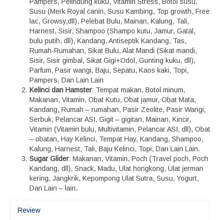
Pampers, Pelindung kuku, Vitamin Stress, Botol susu,
Susu (Merk Royal canin, Susu Kambing, Top growth, Free
lac, Growsy,dll), Pelebat Bulu, Mainan, Kalung, Tali,
Harnest, Sisir, Shampoo (Shampo kutu, Jamur, Gatal,
bulu putih, dll), Kandang, Antiseptik Kandang, Tas,
Rumah-Rumahan, Sikat Bulu, Alat Mandi (Sikat mandi,
Sisir, Sisir gimbal, Sikat Gigi+Odol, Gunting kuku, dll),
Parfum, Pasir wangi, Baju, Sepatu, Kaos kaki, Topi,
Pampers, Dan Lain Lain
Kelinci dan Hamster
: Tempat makan, Botol minum,
Makanan, Vitamin, Obat Kutu, Obat jamur, Obat Mata,
Kandang, Rumah – rumahan, Pasir Zeolite, Pasir Wangi,
Serbuk, Pelancar ASI, Gigit – gigitan, Mainan, Kincir,
Vitamin (Vitamin bulu, Multivitamin, Pelancar ASI, dll), Obat
– obatan, Hay Kelinci, Tempat Hay, Kandang, Shampoo,
Kalung, Harnest, Tali, Baju Kelinci, Topi, Dan Lain Lain.
Sugar Glider
: Makanan, Vitamin, Poch (Travel poch, Poch
Kandang, dll), Snack, Madu, Ulat hongkong, Ulat jerman
kering, Jangkrik, Kepompong Ulat Sutra, Susu, Yogurt,
Dan Lain – lain.
Review