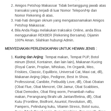
Amigos Petshop Makassar Tidak bertanggung jawab atas
transaksi yang terjadi di luar Nomor Telepon/Hp dan
Nomor Rekening di atas.
Hati-hati dengan oknum yang mengatasnamakan Amigos
Petshop Makassar.
Bila Anda Ragu melakukan traksaksi Online, anda Bisa
menggunakan REKBER (Rekening Bersama). Dijamin
100% Aman. Silahkan hubungi Admin.
MENYEDIAKAN PERLENGKAPAN UNTUK HEWAN JENIS :
Kucing dan Anjing
: Tempat makan, Tempat PUP, Botol
minum (Botol, Kontainer, dan lain lain), Makanan Kucing
(Royal Canin, Proplan, Whiskas, I’m Organik, Meo,
Friskies, Classic, Equilibrio, Universal Cat, Maxi cat, dll),
Makanan Anjing (Alpo, Pedigree, Best In Show,
Professional, Canibite, Petbuddy Love, dll), Obat-Obatan
(Obat Flue, Obat Mencret, Obt Jamur, Obat Scabbies,
Obat Demodex, Obat Ring worm, Penambah nafsu
makan, Perangsang Birahi utk Jantan/Betina, dll), Obat
Kutu (Frontline, Bistfront, Asuntol, Revolution, dll),
Pampers, Pelindung kuku, Vitamin Stress, Botol susu,