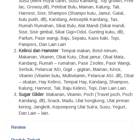
Susu (Merk Royal canin, Susu Kambing, Top growth, Free
lac, Growsy,dll), Pelebat Bulu, Mainan, Kalung, Tali,
Harnest, Sisir, Shampoo (Shampo kutu, Jamur, Gatal,
bulu putih, dll), Kandang, Antiseptik Kandang, Tas,
Rumah-Rumahan, Sikat Bulu, Alat Mandi (Sikat mandi,
Sisir, Sisir gimbal, Sikat Gigi+Odol, Gunting kuku, dll),
Parfum, Pasir wangi, Baju, Sepatu, Kaos kaki, Topi,
Pampers, Dan Lain Lain
Kelinci dan Hamster
: Tempat makan, Botol minum,
Makanan, Vitamin, Obat Kutu, Obat jamur, Obat Mata,
Kandang, Rumah – rumahan, Pasir Zeolite, Pasir Wangi,
Serbuk, Pelancar ASI, Gigit – gigitan, Mainan, Kincir,
Vitamin (Vitamin bulu, Multivitamin, Pelancar ASI, dll), Obat
– obatan, Hay Kelinci, Tempat Hay, Kandang, Shampoo,
Kalung, Harnest, Tali, Baju Kelinci, Topi, Dan Lain Lain.
Sugar Glider
: Makanan, Vitamin, Poch (Travel poch, Poch
Kandang, dll), Snack, Madu, Ulat hongkong, Ulat jerman
kering, Jangkrik, Kepompong Ulat Sutra, Susu, Yogurt,
Dan Lain – lain.
Review