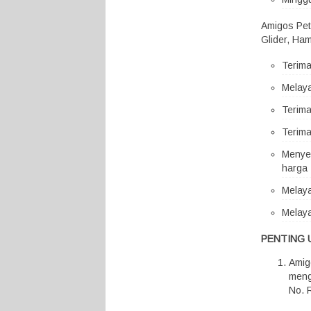
Amigos Pet
Glider, Ham
Terim
Melaya
Terima
Terima
Menyed
harga 
Melaya
Melaya
PENTING 
Amig
meng
No. 