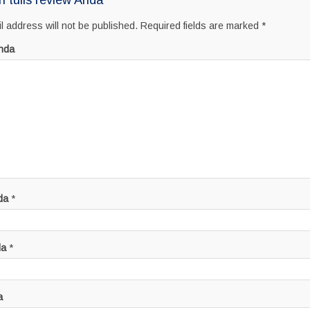
n tulis review Anda
l address will not be published.
Required fields are marked
*
nda
da
*
da
*
a