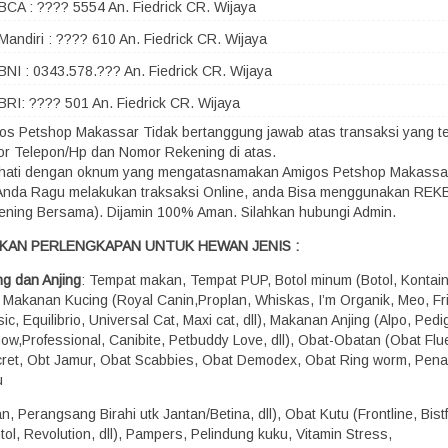
BCA : ???? 5554 An. Fiedrick CR. Wijaya
Mandiri : ???? 610 An. Fiedrick CR. Wijaya
BNI : 0343.578.??? An. Fiedrick CR. Wijaya
BRI: ???? 501 An. Fiedrick CR. Wijaya
os Petshop Makassar Tidak bertanggung jawab atas transaksi yang terj
r Telepon/Hp dan Nomor Rekening di atas.
-hati dengan oknum yang mengatasnamakan Amigos Petshop Makassa
 Anda Ragu melakukan traksaksi Online, anda Bisa menggunakan RE
ening Bersama). Dijamin 100% Aman. Silahkan hubungi Admin.
KAN PERLENGKAPAN UNTUK HEWAN JENIS :
ng dan Anjing
: Tempat makan, Tempat PUP, Botol minum (Botol, Kontaine
), Makanan Kucing (Royal Canin,Proplan, Whiskas, I’m Organik, Meo, Fr
ic, Equilibrio, Universal Cat, Maxi cat, dll), Makanan Anjing (Alpo, Pedi
how,Professional, Canibite, Petbuddy Love, dll), Obat-Obatan (Obat Flu
ret, Obt Jamur, Obat Scabbies, Obat Demodex, Obat Ring worm, Pen
u
, Perangsang Birahi utk Jantan/Betina, dll), Obat Kutu (Frontline, Bistf
ol, Revolution, dll), Pampers, Pelindung kuku, Vitamin Stress,