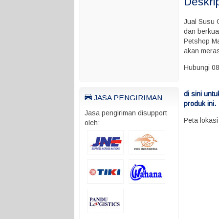
Deskri
Jual Susu 
dan berkua
Petshop Ma
akan mera
Hubungi 0
di sini un
JASA PENGIRIMAN
produk ini.
Jasa pengiriman disupport
Peta lokas
oleh: