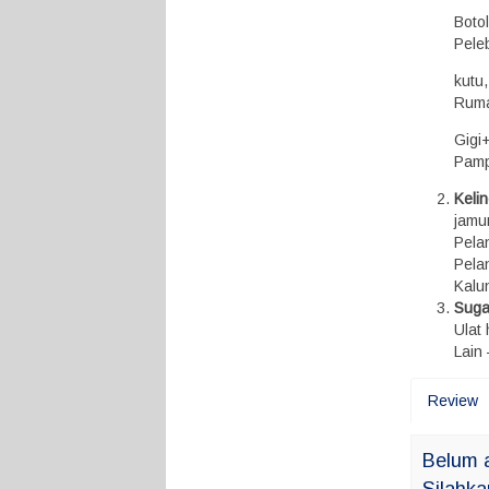
Boto
Pele
kutu,
Rumah
Gigi+
Pamp
Keli
jamu
Pelan
Pela
Kalun
Suga
Ulat
Lain 
Review
Belum 