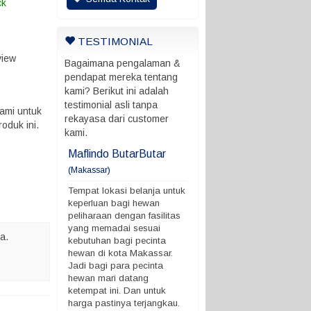
ck
TESTIMONIAL
view
Bagaimana pengalaman &
pendapat mereka tentang
kami? Berikut ini adalah
testimonial asli tanpa
ami untuk
rekayasa dari customer
oduk ini.
kami.
ani
Maflindo ButarButar
Maflindo ButarButar
(Makassar)
rung ada batas
Tempat lokasi belanja untu
 ngga
keperluan bagi hewan
Tempat lokasi belanja untuk
peliharaan dengan fasilitas
keperluan bagi hewan
yang memadai sesuai
peliharaan dengan fasilitas
kebutuhan bagi pecinta
yang memadai sesuai
a.
hewan di kota Makassar.
kebutuhan bagi pecinta
Jadi bagi para pecinta
hewan di kota Makassar.
hewan mari datang
Jadi bagi para pecinta
ketempat ini. Dan untuk
hewan mari datang
harga pastinya terjangkau.
ketempat ini. Dan untuk
Demikian ya. terimakasih
harga pastinya terjangkau.