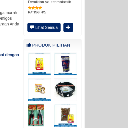
Demikian ya. terimakasih
4/5
rga murah
RATING
 Amigos
haraan Anda
Lihat Semua
PRODUK PILIHAN
nat dengan