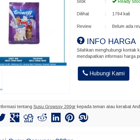
Stok
:
Ready Sto
Dilihat
:
1794 kali
Review
:
Belum ada re
INFO HARGA
Silahkan menghubungi kontak k
mendapatkan informasi harga pr
Akhmad Ins
Hubungi Kami
Kalo kirim bu
maksimal nya
nformasi tentang
Susu Growssy 200gr
kepada teman atau kerabat And