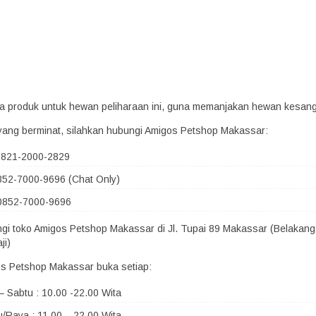
era produk untuk hewan peliharaan ini, guna memanjakan hewan kesan
yang berminat, silahkan hubungi Amigos Petshop Makassar:
 0821-2000-2829
852-7000-9696 (Chat Only)
0852-7000-9696
ngi toko Amigos Petshop Makassar di Jl. Tupai 89 Makassar (Belakang
ji)
s Petshop Makassar buka setiap:
– Sabtu : 10.00 -22.00 Wita
/Raya : 11.00 – 22.00 Wita