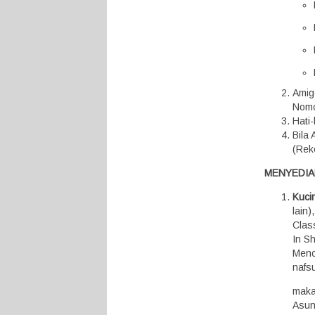
Amig
Nomo
Hati
Bila
(Rek
MENYEDIA
Kuci
lain
Class
In S
Menc
nafs
makan
Asunt