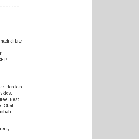
adi di luar
r.
KBER
r, dan lain
iskies,
gree, Best
e, Obat
ambah
ront,