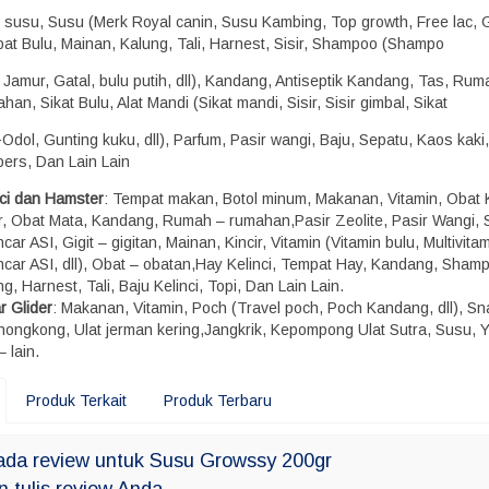
l susu, Susu (Merk Royal canin, Susu Kambing, Top growth, Free lac, G
bat Bulu, Mainan, Kalung, Tali, Harnest, Sisir, Shampoo (Shampo
 Jamur, Gatal, bulu putih, dll), Kandang, Antiseptik Kandang, Tas, Rum
an, Sikat Bulu, Alat Mandi (Sikat mandi, Sisir, Sisir gimbal, Sikat
Odol, Gunting kuku, dll), Parfum, Pasir wangi, Baju, Sepatu, Kaos kaki,
ers, Dan Lain Lain
nci dan Hamster
: Tempat makan, Botol minum, Makanan, Vitamin, Obat 
r, Obat Mata, Kandang, Rumah – rumahan,Pasir Zeolite, Pasir Wangi, 
car ASI, Gigit – gigitan, Mainan, Kincir, Vitamin (Vitamin bulu, Multivitam
ncar ASI, dll), Obat – obatan,Hay Kelinci, Tempat Hay, Kandang, Sham
g, Harnest, Tali, Baju Kelinci, Topi, Dan Lain Lain.
r Glider
: Makanan, Vitamin, Poch (Travel poch, Poch Kandang, dll), S
 hongkong, Ulat jerman kering,Jangkrik, Kepompong Ulat Sutra, Susu, 
– lain.
Produk Terkait
Produk Terbaru
ada review untuk Susu Growssy 200gr