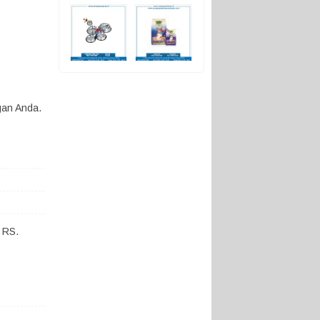
gan Anda.
 RS.