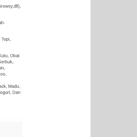
rowsy,dll),
ah-
 Topi,
Kutu, Obat
Serbuk,
in,
poo,
nack, Madu,
Yogurt, Dan