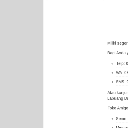
Miliki seg
Bagi Anda 
Telp:
WA: 0
SMS: 
Atau kunju
Labuang Ba
Toko Amigo
Senin 
Minggu