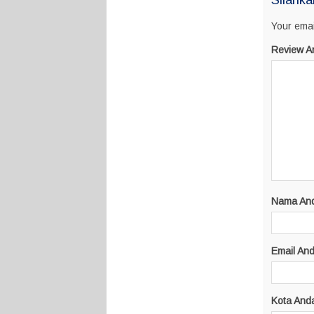
Silahka
Your emai
Review A
Nama An
Email An
Kota And