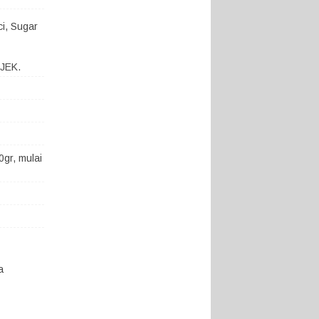
ci, Sugar
OJEK.
gr, mulai
a