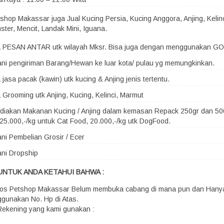
shop Makassar juga Jual Kucing Persia, Kucing Anggora, Anjing, Kelin
ster, Mencit, Landak Mini, Iguana.
a PESAN ANTAR utk wilayah Mksr. Bisa juga dengan menggunakan G
ni pengiriman Barang/Hewan ke luar kota/ pulau yg memungkinkan.
 jasa pacak (kawin) utk kucing & Anjing jenis tertentu.
 Grooming utk Anjing, Kucing, Kelinci, Marmut
iakan Makanan Kucing / Anjing dalam kemasan Repack 250gr dan 500
25.000,-/kg untuk Cat Food, 20.000,-/kg utk DogFood.
ni Pembelian Grosir / Ecer
ni Dropship
UNTUK ANDA KETAHUI BAHWA :
os Petshop Makassar Belum membuka cabang di mana pun dan Hany
gunakan No. Hp di Atas.
Rekening yang kami gunakan :