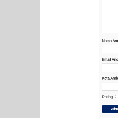
Nama An
Email An
Kota And
Rating