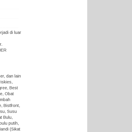
adi di luar
r.
KBER
r, dan lain
iskies,
gree, Best
ue, Obat
ambah
 Bistfront,
usu, Susu
t Bulu,
ulu putih,
andi (Sikat