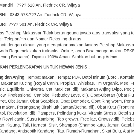
Mandiri : ???? 610 An. Fiedrick CR. Wijaya
BNI : 0343.578.??? An. Fiedrick CR. Wijaya
BRI: ???? 501 An. Fiedrick CR. Wijaya
os Petshop Makassar Tidak bertanggung jawab atas transaksi yang terj
r Telepon/Hp dan Nomor Rekening di atas.
-hati dengan oknum yang mengatasnamakan Amigos Petshop Makassa
 Anda Ragu melakukan traksaksi Online, anda Bisa menggunakan RE
ening Bersama). Dijamin 100% Aman. Silahkan hubungi Admin.
KAN PERLENGKAPAN UNTUK HEWAN JENIS :
ng dan Anjing
: Tempat makan, Tempat PUP, Botol minum (Botol, Kontaine
), Makanan Kucing (Royal Canin, Proplan, Whiskas, I’m Organik, Meo, Fr
ic, Equilibrio, Universal Cat, Maxi cat, dll), Makanan Anjing (Alpo, Pedi
how, Professional, Canibite, Petbuddy Love, dll), Obat-Obatan (Obat Fl
ret, Obt Jamur, Obat Scabbies, Obat Demodex, Obat Ring worm, Pen
 makan, Perangsang Birahi utk Jantan/Betina, dll), Obat Kutu (Frontline,
ol, Revolution, dll), Pampers, Pelindung kuku, Vitamin Stress, Botol s
k Royal canin, Susu Kambing, Top growth, Free lac, Growsy,dll), Peleba
n, Kalung, Tali, Harnest, Sisir, Shampoo (Shampo kutu, Jamur, Gatal, b
, Kandang, Antiseptik Kandang, Tas, Rumah-Rumahan, Sikat Bulu, Alat M