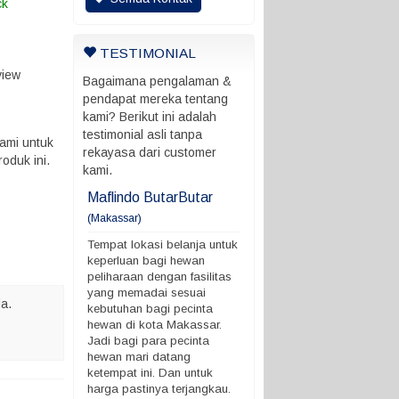
ck
TESTIMONIAL
view
Bagaimana pengalaman &
pendapat mereka tentang
kami? Berikut ini adalah
testimonial asli tanpa
ami untuk
rekayasa dari customer
oduk ini.
kami.
ani
Maflindo ButarButar
Maflindo ButarButar
(Makassar)
rung ada batas
Tempat lokasi belanja untu
 ngga
keperluan bagi hewan
Tempat lokasi belanja untuk
peliharaan dengan fasilitas
keperluan bagi hewan
yang memadai sesuai
peliharaan dengan fasilitas
kebutuhan bagi pecinta
yang memadai sesuai
a.
hewan di kota Makassar.
kebutuhan bagi pecinta
Jadi bagi para pecinta
hewan di kota Makassar.
hewan mari datang
Jadi bagi para pecinta
ketempat ini. Dan untuk
hewan mari datang
harga pastinya terjangkau.
ketempat ini. Dan untuk
Demikian ya. terimakasih
harga pastinya terjangkau.