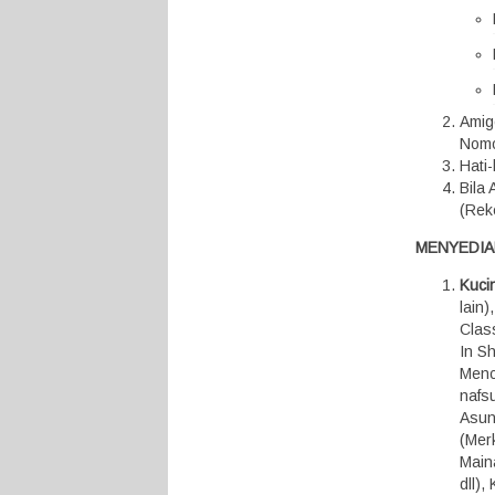
Amig
Nomo
Hati
Bila
(Rek
MENYEDIA
Kuci
lain
Class
In S
Menc
nafsu
Asunt
(Mer
Maina
dll)