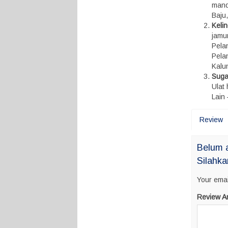
mandi
Baju
Keli
jamu
Pelan
Pela
Kalun
Suga
Ulat
Lain 
Review
Belum 
Silahka
Your emai
Review A