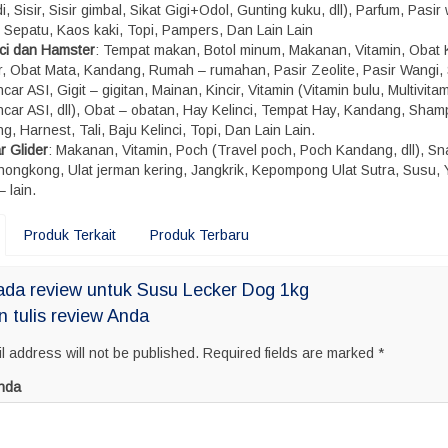
, Sisir, Sisir gimbal, Sikat Gigi+Odol, Gunting kuku, dll), Parfum, Pasir
, Sepatu, Kaos kaki, Topi, Pampers, Dan Lain Lain
nci dan Hamster
: Tempat makan, Botol minum, Makanan, Vitamin, Obat 
r, Obat Mata, Kandang, Rumah – rumahan, Pasir Zeolite, Pasir Wangi,
car ASI, Gigit – gigitan, Mainan, Kincir, Vitamin (Vitamin bulu, Multivitam
ncar ASI, dll), Obat – obatan, Hay Kelinci, Tempat Hay, Kandang, Sham
g, Harnest, Tali, Baju Kelinci, Topi, Dan Lain Lain.
r Glider
: Makanan, Vitamin, Poch (Travel poch, Poch Kandang, dll), S
 hongkong, Ulat jerman kering, Jangkrik, Kepompong Ulat Sutra, Susu, 
– lain.
Produk Terkait
Produk Terbaru
ada review untuk Susu Lecker Dog 1kg
n tulis review Anda
l address will not be published.
Required fields are marked
*
nda