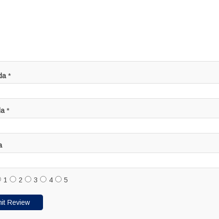
da
*
da
*
a
1
2
3
4
5