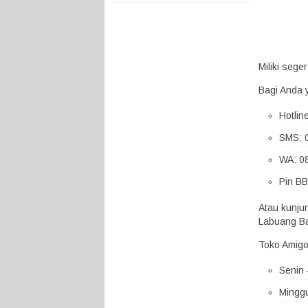
Miliki seg
Bagi Anda 
Hotlin
SMS: 
WA: 0
Pin BB
Atau kunju
Labuang Ba
Toko Amigo
Senin 
Minggu