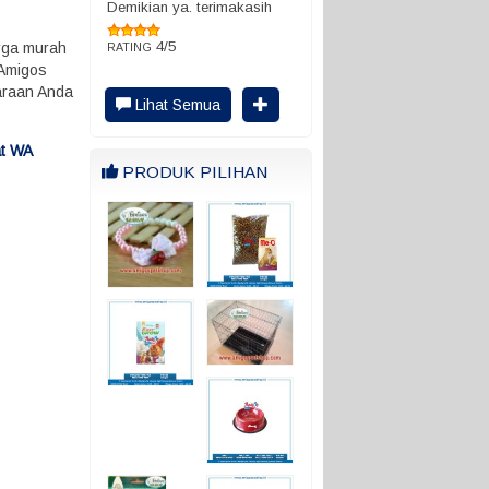
Demikian ya. terimakasih
4/5
rga murah
RATING
 Amigos
haraan Anda
Lihat Semua
at WA
PRODUK PILIHAN