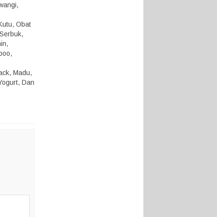
 wangi,
Kutu, Obat
 Serbuk,
in,
poo,
nack, Madu,
Yogurt, Dan