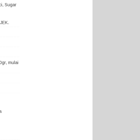
ci, Sugar
OJEK.
gr, mulai
a