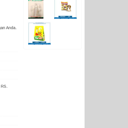
gan Anda.
 RS.