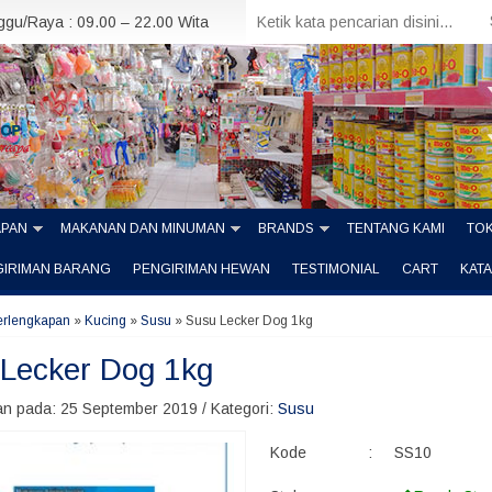
nggu/Raya : 09.00 – 22.00 Wita
APAN
MAKANAN DAN MINUMAN
BRANDS
TENTANG KAMI
TOK
GIRIMAN BARANG
PENGIRIMAN HEWAN
TESTIMONIAL
CART
KAT
erlengkapan
»
Kucing
»
Susu
»
Susu Lecker Dog 1kg
Lecker Dog 1kg
n pada: 25 September 2019 / Kategori:
Susu
Kode
:
SS10