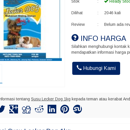
Stok
:
Ready Sto
Dilihat
:
2046 kali
Review
:
Belum ada re
INFO HARGA
Silahkan menghubungi kontak k
mendapatkan informasi harga pr
Akhmad Ins
Hubungi Kami
Kalo kirim bu
maksimal nya
nformasi tentang
Susu Lecker Dog 1kg
kepada teman atau kerabat And