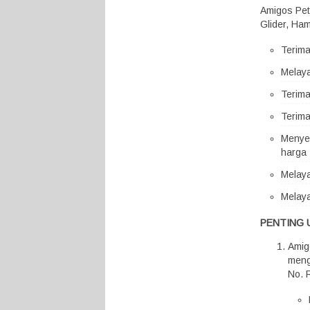
Amigos Pet
Glider, Ham
Terim
Melaya
Terima
Terima
Menyed
harga 
Melaya
Melaya
PENTING 
Amig
meng
No. 