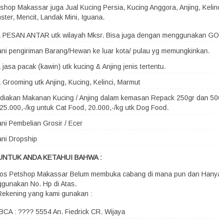
shop Makassar juga Jual Kucing Persia, Kucing Anggora, Anjing, Kelin
ster, Mencit, Landak Mini, Iguana.
a PESAN ANTAR utk wilayah Mksr. Bisa juga dengan menggunakan G
ni pengiriman Barang/Hewan ke luar kota/ pulau yg memungkinkan.
 jasa pacak (kawin) utk kucing & Anjing jenis tertentu.
 Grooming utk Anjing, Kucing, Kelinci, Marmut
iakan Makanan Kucing / Anjing dalam kemasan Repack 250gr dan 500
25.000,-/kg untuk Cat Food, 20.000,-/kg utk Dog Food.
ni Pembelian Grosir / Ecer
ni Dropship
UNTUK ANDA KETAHUI BAHWA :
os Petshop Makassar Belum membuka cabang di mana pun dan Hany
gunakan No. Hp di Atas.
Rekening yang kami gunakan :
BCA : ???? 5554 An. Fiedrick CR. Wijaya