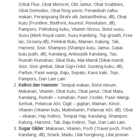
(Obat Flue, Obat Mencret, Obt Jamur, Obat Scabbies,
Obat Demodex, Obat Ring worm, Penambah nafsu
makan, Perangsang Birahi utk Jantan/Betina, dll), Obat
Kutu (Frontline, Bistfront, Asuntol, Revolution, dll),
Pampers, Pelindung kuku, Vitamin Stress, Botol susu,
Susu (Merk Royal canin, Susu Kambing, Top growth, Free
lac, Growsy,dll), Pelebat Bulu, Mainan, Kalung, Tali,
Harnest, Sisir, Shampoo (Shampo kutu, Jamur, Gatal,
bulu putih, dll), Kandang, Antiseptik Kandang, Tas,
Rumah-Rumahan, Sikat Bulu, Alat Mandi (Sikat mandi,
Sisir, Sisir gimbal, Sikat Gigi+Odol, Gunting kuku, dll),
Parfum, Pasir wangi, Baju, Sepatu, Kaos kaki, Topi,
Pampers, Dan Lain Lain
Kelinci dan Hamster
: Tempat makan, Botol minum,
Makanan, Vitamin, Obat Kutu, Obat jamur, Obat Mata,
Kandang, Rumah – rumahan, Pasir Zeolite, Pasir Wangi,
Serbuk, Pelancar ASI, Gigit – gigitan, Mainan, Kincir,
Vitamin (Vitamin bulu, Multivitamin, Pelancar ASI, dll), Obat
– obatan, Hay Kelinci, Tempat Hay, Kandang, Shampoo,
Kalung, Harnest, Tali, Baju Kelinci, Topi, Dan Lain Lain.
Sugar Glider
: Makanan, Vitamin, Poch (Travel poch, Poch
Kandang, dll), Snack, Madu, Ulat hongkong, Ulat jerman