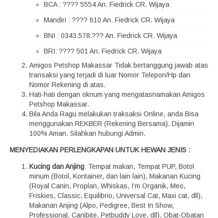
BCA : ???? 5554 An. Fiedrick CR. Wijaya
Mandiri : ???? 610 An. Fiedrick CR. Wijaya
BNI : 0343.578.??? An. Fiedrick CR. Wijaya
BRI: ???? 501 An. Fiedrick CR. Wijaya
Amigos Petshop Makassar Tidak bertanggung jawab atas
transaksi yang terjadi di luar Nomor Telepon/Hp dan
Nomor Rekening di atas.
Hati-hati dengan oknum yang mengatasnamakan Amigos
Petshop Makassar.
Bila Anda Ragu melakukan traksaksi Online, anda Bisa
menggunakan REKBER (Rekening Bersama). Dijamin
100% Aman. Silahkan hubungi Admin.
MENYEDIAKAN PERLENGKAPAN UNTUK HEWAN JENIS :
Kucing dan Anjing
: Tempat makan, Tempat PUP, Botol
minum (Botol, Kontainer, dan lain lain), Makanan Kucing
(Royal Canin, Proplan, Whiskas, I’m Organik, Meo,
Friskies, Classic, Equilibrio, Universal Cat, Maxi cat, dll),
Makanan Anjing (Alpo, Pedigree, Best In Show,
Professional, Canibite, Petbuddy Love, dll), Obat-Obatan