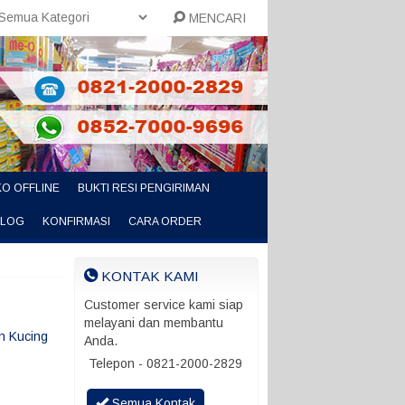
MENCARI
O OFFLINE
BUKTI RESI PENGIRIMAN
ALOG
KONFIRMASI
CARA ORDER
KONTAK KAMI
Customer service kami siap
melayani dan membantu
n Kucing
Anda.
Telepon - 0821-2000-2829
Semua Kontak