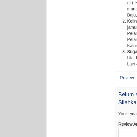
dll)
mandi
Baju
Keli
jamu
Pelan
Pela
Kalun
Suga
Ulat
Lain 
Review
Belum 
Silahka
Your emai
Review A