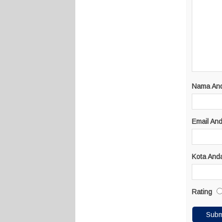
Nama An
Email An
Kota And
Rating