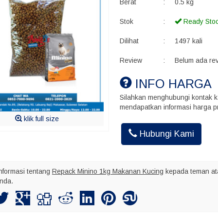
Berat
:
0.5 kg
Stok
:
Ready Sto
Dilihat
:
1497 kali
Review
:
Belum ada re
INFO HARGA
Silahkan menghubungi kontak k
mendapatkan informasi harga pr
Akhmad Ins
klik full size
Kalo kirim bu
maksimal nya
Hubungi Kami
nformasi tentang
Repack Minino 1kg Makanan Kucing
kepada teman at
nda.