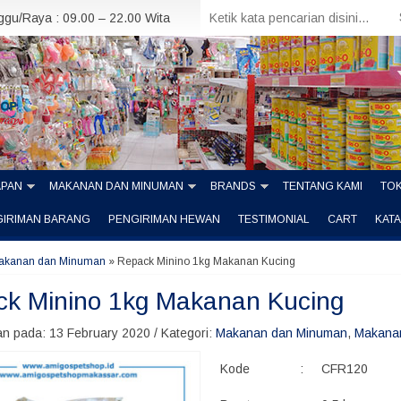
nggu/Raya : 09.00 – 22.00 Wita
APAN
MAKANAN DAN MINUMAN
BRANDS
TENTANG KAMI
TOK
GIRIMAN BARANG
PENGIRIMAN HEWAN
TESTIMONIAL
CART
KAT
akanan dan Minuman
»
Repack Minino 1kg Makanan Kucing
k Minino 1kg Makanan Kucing
n pada: 13 February 2020 / Kategori:
Makanan dan Minuman
,
Makana
Kode
:
CFR120