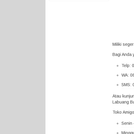
Miliki seg
Bagi Anda 
Telp:
WA: 0
SMS: 
Atau kunju
Labuang Ba
Toko Amigo
Senin 
Minggu