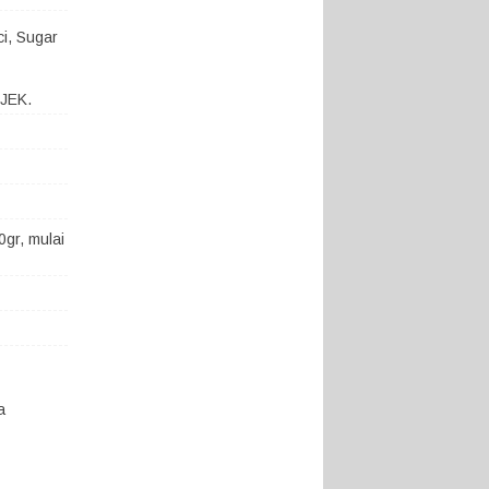
ci, Sugar
OJEK.
gr, mulai
a