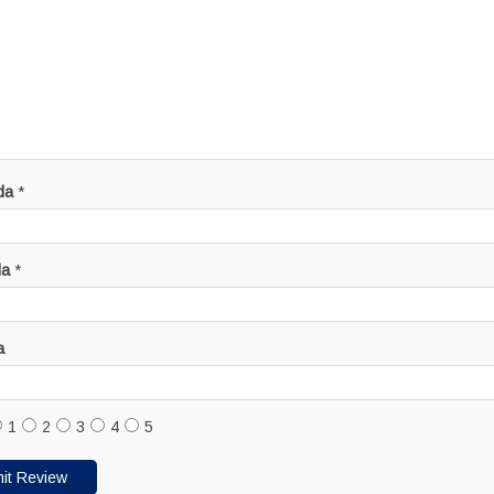
da
*
da
*
a
1
2
3
4
5