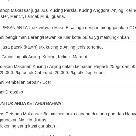
shop Makassar juga Jual Kucing Persia, Kucing Anggora, Anjing, Kelin
ster, Mencit, Landak Mini, Iguana.
a PESAN ANTAR utk wilayah Mksr. Bisa juga dengan menggunakan G
ni pengiriman Barang/Hewan ke luar kota/ pulau yg memungkinkan.
 jasa pacak (kawin) utk kucing & Anjing jenis tertentu.
 Grooming utk Anjing, Kucing, Kelinci, Marmut
iakan Makanan Kucing / Anjing dalam kemasan Repack 250gr dan 500
25.000,-/kg untuk Cat Food, 20.000,-/kg utk Dog Food.
ni Pembelian Grosir / Ecer
ni Dropship
UNTUK ANDA KETAHUI BAHWA :
os Petshop Makassar Belum membuka cabang di mana pun dan Hany
gunakan No. Hp di Atas.
Rekening yang kami gunakan :