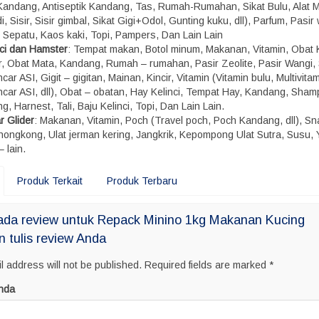
, Kandang, Antiseptik Kandang, Tas, Rumah-Rumahan, Sikat Bulu, Alat M
, Sisir, Sisir gimbal, Sikat Gigi+Odol, Gunting kuku, dll), Parfum, Pasir
, Sepatu, Kaos kaki, Topi, Pampers, Dan Lain Lain
nci dan Hamster
: Tempat makan, Botol minum, Makanan, Vitamin, Obat 
r, Obat Mata, Kandang, Rumah – rumahan, Pasir Zeolite, Pasir Wangi,
car ASI, Gigit – gigitan, Mainan, Kincir, Vitamin (Vitamin bulu, Multivitam
ncar ASI, dll), Obat – obatan, Hay Kelinci, Tempat Hay, Kandang, Sham
g, Harnest, Tali, Baju Kelinci, Topi, Dan Lain Lain.
r Glider
: Makanan, Vitamin, Poch (Travel poch, Poch Kandang, dll), S
 hongkong, Ulat jerman kering, Jangkrik, Kepompong Ulat Sutra, Susu, 
– lain.
Produk Terkait
Produk Terbaru
ada review untuk Repack Minino 1kg Makanan Kucing
n tulis review Anda
l address will not be published.
Required fields are marked
*
nda