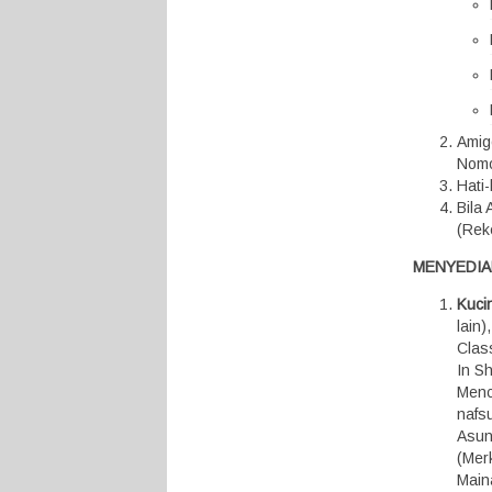
Amig
Nomo
Hati
Bila
(Rek
MENYEDIA
Kuci
lain
Class
In S
Menc
nafsu
Asunt
(Mer
Maina