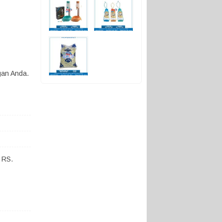
gan Anda.
 RS.