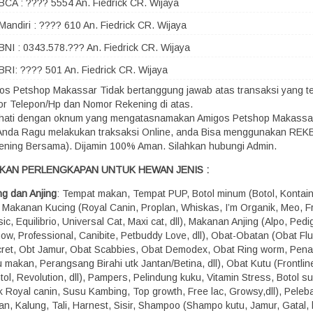
BCA : ???? 5554 An. Fiedrick CR. Wijaya
Mandiri : ???? 610 An. Fiedrick CR. Wijaya
BNI : 0343.578.??? An. Fiedrick CR. Wijaya
BRI: ???? 501 An. Fiedrick CR. Wijaya
os Petshop Makassar Tidak bertanggung jawab atas transaksi yang terj
r Telepon/Hp dan Nomor Rekening di atas.
-hati dengan oknum yang mengatasnamakan Amigos Petshop Makassa
 Anda Ragu melakukan traksaksi Online, anda Bisa menggunakan RE
ening Bersama). Dijamin 100% Aman. Silahkan hubungi Admin.
KAN PERLENGKAPAN UNTUK HEWAN JENIS :
ng dan Anjing
: Tempat makan, Tempat PUP, Botol minum (Botol, Kontaine
), Makanan Kucing (Royal Canin, Proplan, Whiskas, I’m Organik, Meo, Fr
ic, Equilibrio, Universal Cat, Maxi cat, dll), Makanan Anjing (Alpo, Pedi
how, Professional, Canibite, Petbuddy Love, dll), Obat-Obatan (Obat Fl
ret, Obt Jamur, Obat Scabbies, Obat Demodex, Obat Ring worm, Pen
 makan, Perangsang Birahi utk Jantan/Betina, dll), Obat Kutu (Frontline,
ol, Revolution, dll), Pampers, Pelindung kuku, Vitamin Stress, Botol s
k Royal canin, Susu Kambing, Top growth, Free lac, Growsy,dll), Peleba
n, Kalung, Tali, Harnest, Sisir, Shampoo (Shampo kutu, Jamur, Gatal, b