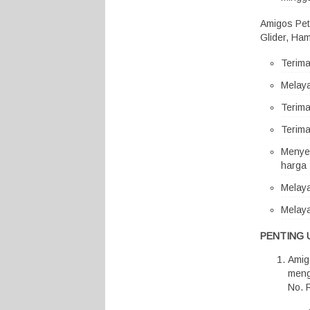
Amigos Pet
Glider, Ham
Terim
Melaya
Terima
Terima
Menyed
harga 
Melaya
Melaya
PENTING 
Amig
meng
No. 