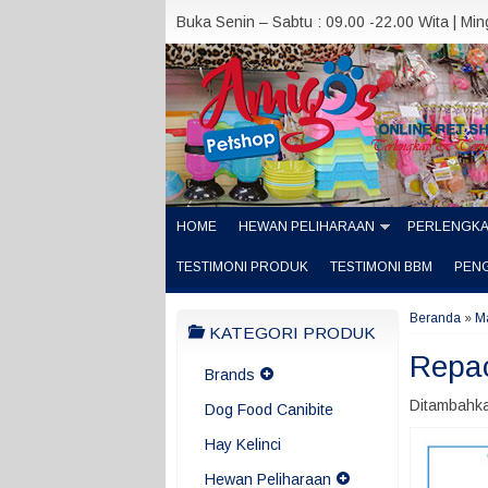
Buka Senin – Sabtu : 09.00 -22.00 Wita | Mi
HOME
HEWAN PELIHARAAN
PERLENGK
TESTIMONI PRODUK
TESTIMONI BBM
PEN
Beranda
»
M
KATEGORI PRODUK
Repac
Brands
Ditambahka
Dog Food Canibite
Hay Kelinci
Hewan Peliharaan