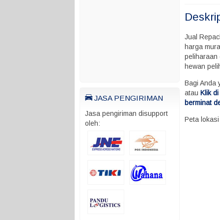
Deskri
Jual Repac
harga mura
peliharaan 
hewan pel
Bagi Anda 
atau
Klik 
JASA PENGIRIMAN
berminat d
Jasa pengiriman disupport
Peta lokas
oleh: