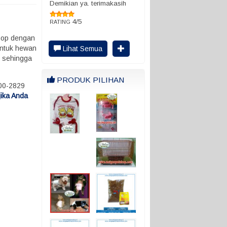
Demikian ya. terimakasih
4/5
RATING
hop dengan
untuk hewan
Lihat Semua
i sehingga
PRODUK PILIHAN
000-2829
jika Anda