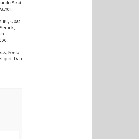
andi (Sikat
 wangi,
Kutu, Obat
 Serbuk,
in,
poo,
nack, Madu,
Yogurt, Dan