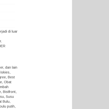
adi di luar
r.
KBER
r, dan lain
iskies,
gree, Best
ue, Obat
ambah
 Bistfront,
usu, Susu
t Bulu,
ulu putih,