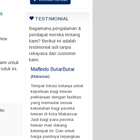
ck
TESTIMONIAL
Bagaimana pengalaman &
pendapat mereka tentang
view
kami? Berikut ini adalah
testimonial asli tanpa
rekayasa dari customer
kami.
ami untuk
oduk ini.
ani
Maflindo ButarButar
Maflindo ButarButar
(Makassar)
rung ada batas
Tempat lokasi belanja untu
 ngga
keperluan bagi hewan
Tempat lokasi belanja untuk
peliharaan dengan fasilitas
keperluan bagi hewan
yang memadai sesuai
peliharaan dengan fasilitas
kebutuhan bagi pecinta
yang memadai sesuai
hewan di kota Makassar.
kebutuhan bagi pecinta
au
Jadi bagi para pecinta
hewan di kota Makassar.
hewan mari datang
Jadi bagi para pecinta
ketempat ini. Dan untuk
hewan mari datang
harga pastinya terjangkau.
ketempat ini. Dan untuk
Demikian ya. terimakasih
harga pastinya terjangkau.