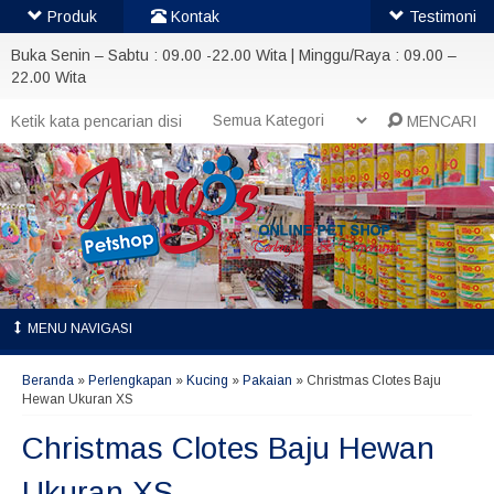
Produk
Kontak
Testimoni
Buka Senin – Sabtu : 09.00 -22.00 Wita | Minggu/Raya : 09.00 –
22.00 Wita
MENCARI
MENU NAVIGASI
Beranda
»
Perlengkapan
»
Kucing
»
Pakaian
»
Christmas Clotes Baju
Hewan Ukuran XS
Christmas Clotes Baju Hewan
Ukuran XS