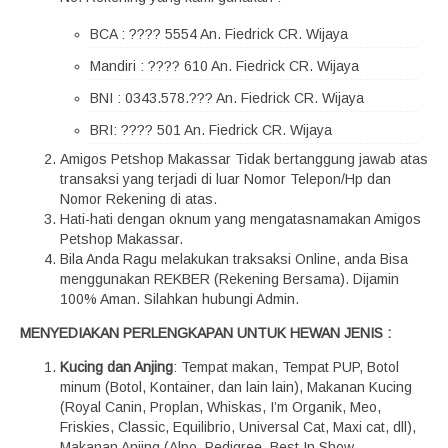
BCA : ???? 5554 An. Fiedrick CR. Wijaya
Mandiri : ???? 610 An. Fiedrick CR. Wijaya
BNI : 0343.578.??? An. Fiedrick CR. Wijaya
BRI: ???? 501 An. Fiedrick CR. Wijaya
Amigos Petshop Makassar Tidak bertanggung jawab atas
transaksi yang terjadi di luar Nomor Telepon/Hp dan
Nomor Rekening di atas.
Hati-hati dengan oknum yang mengatasnamakan Amigos
Petshop Makassar.
Bila Anda Ragu melakukan traksaksi Online, anda Bisa
menggunakan REKBER (Rekening Bersama). Dijamin
100% Aman. Silahkan hubungi Admin.
MENYEDIAKAN PERLENGKAPAN UNTUK HEWAN JENIS :
Kucing dan Anjing
: Tempat makan, Tempat PUP, Botol
minum (Botol, Kontainer, dan lain lain), Makanan Kucing
(Royal Canin, Proplan, Whiskas, I’m Organik, Meo,
Friskies, Classic, Equilibrio, Universal Cat, Maxi cat, dll),
Makanan Anjing (Alpo, Pedigree, Best In Show,