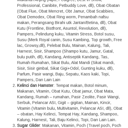
Professional, Canibite, Petbuddy Love, dll), Obat-Obatan
(Obat Flue, Obat Mencret, Obt Jamur, Obat Scabbies,
Obat Demodex, Obat Ring worm, Penambah nafsu
makan, Perangsang Birahi utk Jantan/Betina, dll), Obat
Kutu (Frontline, Bistfront, Asuntol, Revolution, dll),
Pampers, Pelindung kuku, Vitamin Stress, Botol susu,
Susu (Merk Royal canin, Susu Kambing, Top growth, Free
lac, Growsy,dll), Pelebat Bulu, Mainan, Kalung, Tali,
Harnest, Sisir, Shampoo (Shampo kutu, Jamur, Gatal,
bulu putih, dll), Kandang, Antiseptik Kandang, Tas,
Rumah-Rumahan, Sikat Bulu, Alat Mandi (Sikat mandi,
Sisir, Sisir gimbal, Sikat Gigi+Odol, Gunting kuku, dll),
Parfum, Pasir wangi, Baju, Sepatu, Kaos kaki, Topi,
Pampers, Dan Lain Lain
Kelinci dan Hamster
: Tempat makan, Botol minum,
Makanan, Vitamin, Obat Kutu, Obat jamur, Obat Mata,
Kandang, Rumah – rumahan, Pasir Zeolite, Pasir Wangi,
Serbuk, Pelancar ASI, Gigit – gigitan, Mainan, Kincir,
Vitamin (Vitamin bulu, Multivitamin, Pelancar ASI, dll), Obat
– obatan, Hay Kelinci, Tempat Hay, Kandang, Shampoo,
Kalung, Harnest, Tali, Baju Kelinci, Topi, Dan Lain Lain.
Sugar Glider
: Makanan, Vitamin, Poch (Travel poch, Poch