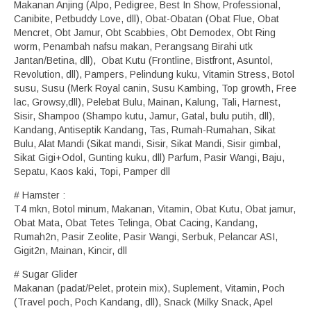
Makanan Anjing (Alpo, Pedigree, Best In Show, Professional,
Canibite, Petbuddy Love, dll), Obat-Obatan (Obat Flue, Obat
Mencret, Obt Jamur, Obt Scabbies, Obt Demodex, Obt Ring
worm, Penambah nafsu makan, Perangsang Birahi utk
Jantan/Betina, dll), Obat Kutu (Frontline, Bistfront, Asuntol,
Revolution, dll), Pampers, Pelindung kuku, Vitamin Stress, Botol
susu, Susu (Merk Royal canin, Susu Kambing, Top growth, Free
lac, Growsy,dll), Pelebat Bulu, Mainan, Kalung, Tali, Harnest,
Sisir, Shampoo (Shampo kutu, Jamur, Gatal, bulu putih, dll),
Kandang, Antiseptik Kandang, Tas, Rumah-Rumahan, Sikat
Bulu, Alat Mandi (Sikat mandi, Sisir, Sikat Mandi, Sisir gimbal,
Sikat Gigi+Odol, Gunting kuku, dll) Parfum, Pasir Wangi, Baju,
Sepatu, Kaos kaki, Topi, Pamper dll
# Hamster :
T4 mkn, Botol minum, Makanan, Vitamin, Obat Kutu, Obat jamur,
Obat Mata, Obat Tetes Telinga, Obat Cacing, Kandang,
Rumah2n, Pasir Zeolite, Pasir Wangi, Serbuk, Pelancar ASI,
Gigit2n, Mainan, Kincir, dll
# Sugar Glider
Makanan (padat/Pelet, protein mix), Suplement, Vitamin, Poch
(Travel poch, Poch Kandang, dll), Snack (Milky Snack, Apel