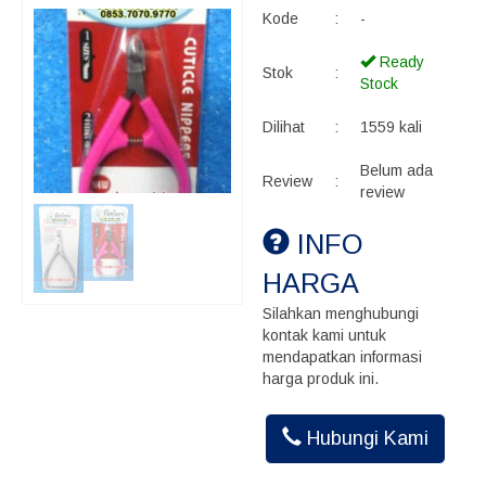
Kode
:
-
Ready
Stok
:
Stock
Dilihat
:
1559 kali
Belum ada
Review
:
review
INFO
HARGA
Silahkan menghubungi
kontak kami untuk
mendapatkan informasi
harga produk ini.
Hubungi Kami