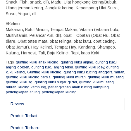
Snack, Fish, snack, dll), Madu, Ulat hongkong kering/Bubuk,
Ulang jerman kering, Jangkrik kering, Kepompong Ulat Sutra,
Susu, Yogurt, dll
#Kelinci
Makanan, Botol Minum, Tempat Makan, Vitamin (Vitamin bulu,
Multivitamin, Pelancar ASI, dll), obat – Obatan (Obat Flu, Obat
diare, Obat tetes mata, obat telinga, obat kutu, obat cacing,
Obat Jamur), Hay Kelinci, Tempat Hay, Kandang, Shampoo,
Kalung, Harnest, Tali, Baju Kelinci, Topi, kaos Kaki
Tags:
gunting kuku anak kucing
,
gunting kuku anjing
,
gunting kuku
anjing golden
,
gunting kuku anjing tekel
,
gunting kuku joey
,
gunting
kuku kelinci
,
Gunting kuku kucing
,
gunting kuku kucing anggora murah
,
gunting kuku kucing persia
,
gunting kuku murah
,
gunting kuku musang
,
gunting kuku sg
,
gunting kuku sugar glider
,
gunting kukumusang
murah
,
kucing kampung
,
perlengkapan anak kucing kampung
,
perlengkapan anjing
,
perlengkapan kucing
Review
Produk Terkait
Produk Terbaru