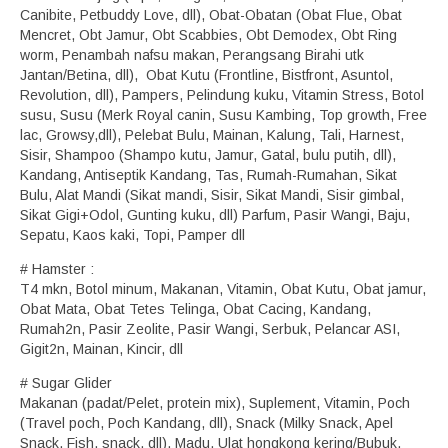
Canibite, Petbuddy Love, dll), Obat-Obatan (Obat Flue, Obat
Mencret, Obt Jamur, Obt Scabbies, Obt Demodex, Obt Ring
worm, Penambah nafsu makan, Perangsang Birahi utk
Jantan/Betina, dll), Obat Kutu (Frontline, Bistfront, Asuntol,
Revolution, dll), Pampers, Pelindung kuku, Vitamin Stress, Botol
susu, Susu (Merk Royal canin, Susu Kambing, Top growth, Free
lac, Growsy,dll), Pelebat Bulu, Mainan, Kalung, Tali, Harnest,
Sisir, Shampoo (Shampo kutu, Jamur, Gatal, bulu putih, dll),
Kandang, Antiseptik Kandang, Tas, Rumah-Rumahan, Sikat
Bulu, Alat Mandi (Sikat mandi, Sisir, Sikat Mandi, Sisir gimbal,
Sikat Gigi+Odol, Gunting kuku, dll) Parfum, Pasir Wangi, Baju,
Sepatu, Kaos kaki, Topi, Pamper dll
# Hamster :
T4 mkn, Botol minum, Makanan, Vitamin, Obat Kutu, Obat jamur,
Obat Mata, Obat Tetes Telinga, Obat Cacing, Kandang,
Rumah2n, Pasir Zeolite, Pasir Wangi, Serbuk, Pelancar ASI,
Gigit2n, Mainan, Kincir, dll
# Sugar Glider
Makanan (padat/Pelet, protein mix), Suplement, Vitamin, Poch
(Travel poch, Poch Kandang, dll), Snack (Milky Snack, Apel
Snack, Fish, snack, dll), Madu, Ulat hongkong kering/Bubuk,