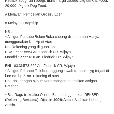
Repack 250gr dan 500gr, mulai harga 25.000,-/kg utk Cat Food,
20.000,-/kg utk Dog Food.
# Melayani Pembelian Grosir / Ecer
# Melayani Dropship
NB :
* Amigos Petshop Belum Buka cabang di mana pun Hanya
menggunakan No. Hp di Atas.
No. Rekening yang di gunakan :
BCA : ???? 5554 An. Fiedrick CR. Wijaya
Mandiri : ???? 610 An. Fiedrick CR. Wijaya
BNI : 0343.578.??? An. Fiedrick CR. Wijaya
* Amigos Petshop Tdk bertanggung jawab transaksi yg terjadi di
luar no. hp & no. rekening di atas.
Hati-hati dengan oknum yang mengatasnamakan Amigos
Petshop.
* Bila Ragu traksaksi Online, Bisa menggunakan REKBER
(Rekening Bersama).
Dijamin 100% Aman
. Silahkan hubungi
Admin.