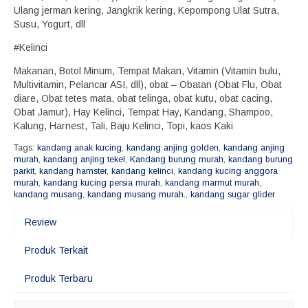
Ulang jerman kering, Jangkrik kering, Kepompong Ulat Sutra,
Susu, Yogurt, dll
#Kelinci
Makanan, Botol Minum, Tempat Makan, Vitamin (Vitamin bulu,
Multivitamin, Pelancar ASI, dll), obat – Obatan (Obat Flu, Obat
diare, Obat tetes mata, obat telinga, obat kutu, obat cacing,
Obat Jamur), Hay Kelinci, Tempat Hay, Kandang, Shampoo,
Kalung, Harnest, Tali, Baju Kelinci, Topi, kaos Kaki
Tags:
kandang anak kucing
,
kandang anjing golden
,
kandang anjing
murah
,
kandang anjing tekel
,
Kandang burung murah
,
kandang burung
parkit
,
kandang hamster
,
kandang kelinci
,
kandang kucing anggora
murah
,
kandang kucing persia murah
,
kandang marmut murah
,
kandang musang
,
kandang musang murah.
,
kandang sugar glider
Review
Produk Terkait
Produk Terbaru