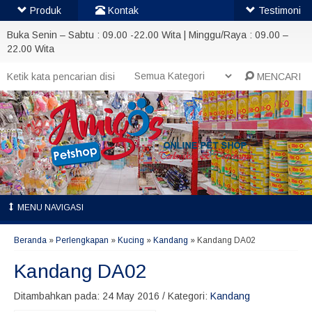
Produk
Kontak
Testimoni
Buka Senin – Sabtu : 09.00 -22.00 Wita | Minggu/Raya : 09.00 –
22.00 Wita
MENCARI
MENU NAVIGASI
Beranda
»
Perlengkapan
»
Kucing
»
Kandang
»
Kandang DA02
Kandang DA02
Ditambahkan pada: 24 May 2016 / Kategori:
Kandang