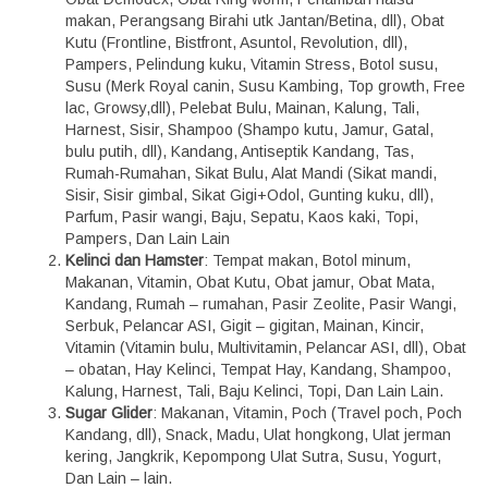
makan, Perangsang Birahi utk Jantan/Betina, dll), Obat
Kutu (Frontline, Bistfront, Asuntol, Revolution, dll),
Pampers, Pelindung kuku, Vitamin Stress, Botol susu,
Susu (Merk Royal canin, Susu Kambing, Top growth, Free
lac, Growsy,dll), Pelebat Bulu, Mainan, Kalung, Tali,
Harnest, Sisir, Shampoo (Shampo kutu, Jamur, Gatal,
bulu putih, dll), Kandang, Antiseptik Kandang, Tas,
Rumah-Rumahan, Sikat Bulu, Alat Mandi (Sikat mandi,
Sisir, Sisir gimbal, Sikat Gigi+Odol, Gunting kuku, dll),
Parfum, Pasir wangi, Baju, Sepatu, Kaos kaki, Topi,
Pampers, Dan Lain Lain
Kelinci dan Hamster
: Tempat makan, Botol minum,
Makanan, Vitamin, Obat Kutu, Obat jamur, Obat Mata,
Kandang, Rumah – rumahan, Pasir Zeolite, Pasir Wangi,
Serbuk, Pelancar ASI, Gigit – gigitan, Mainan, Kincir,
Vitamin (Vitamin bulu, Multivitamin, Pelancar ASI, dll), Obat
– obatan, Hay Kelinci, Tempat Hay, Kandang, Shampoo,
Kalung, Harnest, Tali, Baju Kelinci, Topi, Dan Lain Lain.
Sugar Glider
: Makanan, Vitamin, Poch (Travel poch, Poch
Kandang, dll), Snack, Madu, Ulat hongkong, Ulat jerman
kering, Jangkrik, Kepompong Ulat Sutra, Susu, Yogurt,
Dan Lain – lain.