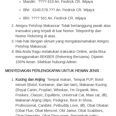
Mandiri : ???? 610 An. Fiedrick CR. Wijaya
BNI : 0343.578.??? An. Fiedrick CR. Wijaya
BRI: ???? 501 An. Fiedrick CR. Wijaya
Amigos Petshop Makassar Tidak bertanggung jawab atas
transaksi yang terjadi di luar Nomor Telepon/Hp dan
Nomor Rekening di atas.
Hati-hati dengan oknum yang mengatasnamakan Amigos
Petshop Makassar.
Bila Anda Ragu melakukan traksaksi Online, anda Bisa
menggunakan REKBER (Rekening Bersama). Dijamin
100% Aman. Silahkan hubungi Admin.
MENYEDIAKAN PERLENGKAPAN UNTUK HEWAN JENIS :
Kucing dan Anjing
: Tempat makan, Tempat PUP, Botol
minum (Botol, Kontainer, dan lain lain), Makanan Kucing
(Royal Canin, Proplan, Whiskas, I’m Organik, Meo,
Friskies, Classic, Equilibrio, Universal Cat, Maxi cat, dll),
Makanan Anjing (Alpo, Pedigree, Best In Show,
Professional, Canibite, Petbuddy Love, dll), Obat-Obatan
(Obat Flue, Obat Mencret, Obt Jamur, Obat Scabbies,
Obat Demodex, Obat Ring worm, Penambah nafsu