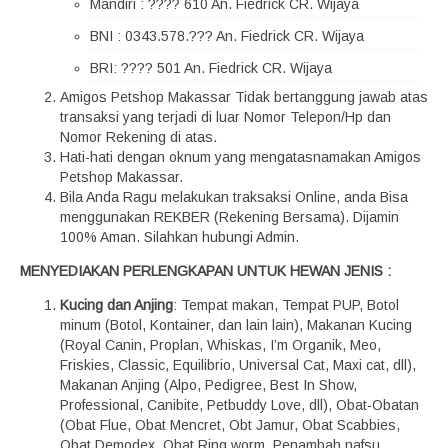
Mandiri : ???? 610 An. Fiedrick CR. Wijaya
BNI : 0343.578.??? An. Fiedrick CR. Wijaya
BRI: ???? 501 An. Fiedrick CR. Wijaya
Amigos Petshop Makassar Tidak bertanggung jawab atas
transaksi yang terjadi di luar Nomor Telepon/Hp dan
Nomor Rekening di atas.
Hati-hati dengan oknum yang mengatasnamakan Amigos
Petshop Makassar.
Bila Anda Ragu melakukan traksaksi Online, anda Bisa
menggunakan REKBER (Rekening Bersama). Dijamin
100% Aman. Silahkan hubungi Admin.
MENYEDIAKAN PERLENGKAPAN UNTUK HEWAN JENIS :
Kucing dan Anjing
: Tempat makan, Tempat PUP, Botol
minum (Botol, Kontainer, dan lain lain), Makanan Kucing
(Royal Canin, Proplan, Whiskas, I’m Organik, Meo,
Friskies, Classic, Equilibrio, Universal Cat, Maxi cat, dll),
Makanan Anjing (Alpo, Pedigree, Best In Show,
Professional, Canibite, Petbuddy Love, dll), Obat-Obatan
(Obat Flue, Obat Mencret, Obt Jamur, Obat Scabbies,
Obat Demodex, Obat Ring worm, Penambah nafsu