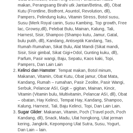
makan, Perangsang Birahi utk Jantan/Betina, dll), Obat
Kutu (Frontline, Bistfront, Asuntol, Revolution, dll),
Pampers, Pelindung kuku, Vitamin Stress, Botol susu,
Susu (Merk Royal canin, Susu Kambing, Top growth, Free
lac, Growsy,dll), Pelebat Bulu, Mainan, Kalung, Tali,
Harnest, Sisir, Shampoo (Shampo kutu, Jamur, Gatal,
bulu putih, dll), Kandang, Antiseptik Kandang, Tas,
Rumah-Rumahan, Sikat Bulu, Alat Mandi (Sikat mandi,
Sisir, Sisir gimbal, Sikat Gigi+Odol, Gunting kuku, dll),
Parfum, Pasir wangi, Baju, Sepatu, Kaos kaki, Topi,
Pampers, Dan Lain Lain
Kelinci dan Hamster
: Tempat makan, Botol minum,
Makanan, Vitamin, Obat Kutu, Obat jamur, Obat Mata,
Kandang, Rumah – rumahan, Pasir Zeolite, Pasir Wangi,
Serbuk, Pelancar ASI, Gigit – gigitan, Mainan, Kincir,
Vitamin (Vitamin bulu, Multivitamin, Pelancar ASI, dll), Obat
– obatan, Hay Kelinci, Tempat Hay, Kandang, Shampoo,
Kalung, Harnest, Tali, Baju Kelinci, Topi, Dan Lain Lain.
Sugar Glider
: Makanan, Vitamin, Poch (Travel poch, Poch
Kandang, dll), Snack, Madu, Ulat hongkong, Ulat jerman
kering, Jangkrik, Kepompong Ulat Sutra, Susu, Yogurt,
Dan Lain – lain.