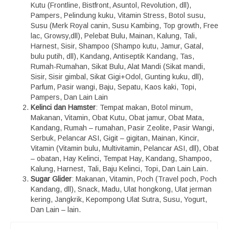
Kutu (Frontline, Bistfront, Asuntol, Revolution, dll),
Pampers, Pelindung kuku, Vitamin Stress, Botol susu,
Susu (Merk Royal canin, Susu Kambing, Top growth, Free
lac, Growsy,dll), Pelebat Bulu, Mainan, Kalung, Tali,
Harnest, Sisir, Shampoo (Shampo kutu, Jamur, Gatal,
bulu putih, dll), Kandang, Antiseptik Kandang, Tas,
Rumah-Rumahan, Sikat Bulu, Alat Mandi (Sikat mandi,
Sisir, Sisir gimbal, Sikat Gigi+Odol, Gunting kuku, dll),
Parfum, Pasir wangi, Baju, Sepatu, Kaos kaki, Topi,
Pampers, Dan Lain Lain
Kelinci dan Hamster
: Tempat makan, Botol minum,
Makanan, Vitamin, Obat Kutu, Obat jamur, Obat Mata,
Kandang, Rumah – rumahan, Pasir Zeolite, Pasir Wangi,
Serbuk, Pelancar ASI, Gigit – gigitan, Mainan, Kincir,
Vitamin (Vitamin bulu, Multivitamin, Pelancar ASI, dll), Obat
– obatan, Hay Kelinci, Tempat Hay, Kandang, Shampoo,
Kalung, Harnest, Tali, Baju Kelinci, Topi, Dan Lain Lain.
Sugar Glider
: Makanan, Vitamin, Poch (Travel poch, Poch
Kandang, dll), Snack, Madu, Ulat hongkong, Ulat jerman
kering, Jangkrik, Kepompong Ulat Sutra, Susu, Yogurt,
Dan Lain – lain.