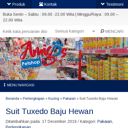
Produk
Kontak
Testimoni
Buka Senin – Sabtu : 09.00 -22.00 Wita | Minggu/Raya : 09.00 –
22.00 Wita
MENCARI
MENU NAVIGASI
Beranda
»
Perlengkapan
»
Kucing
»
Pakaian
»
Suit Tuxedo Baju Hewan
Suit Tuxedo Baju Hewan
Ditambahkan pada: 17 December 2019 / Kategori:
Pakaian
,
Perlengkapan