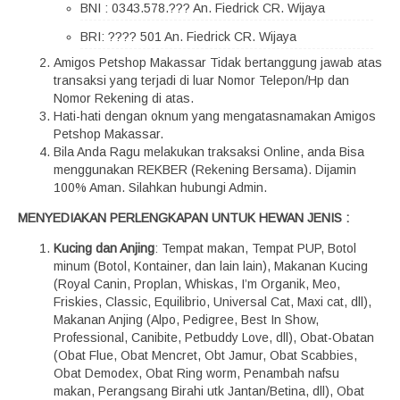
BNI : 0343.578.??? An. Fiedrick CR. Wijaya
BRI: ???? 501 An. Fiedrick CR. Wijaya
Amigos Petshop Makassar Tidak bertanggung jawab atas
transaksi yang terjadi di luar Nomor Telepon/Hp dan
Nomor Rekening di atas.
Hati-hati dengan oknum yang mengatasnamakan Amigos
Petshop Makassar.
Bila Anda Ragu melakukan traksaksi Online, anda Bisa
menggunakan REKBER (Rekening Bersama). Dijamin
100% Aman. Silahkan hubungi Admin.
MENYEDIAKAN PERLENGKAPAN UNTUK HEWAN JENIS :
Kucing dan Anjing
: Tempat makan, Tempat PUP, Botol
minum (Botol, Kontainer, dan lain lain), Makanan Kucing
(Royal Canin, Proplan, Whiskas, I’m Organik, Meo,
Friskies, Classic, Equilibrio, Universal Cat, Maxi cat, dll),
Makanan Anjing (Alpo, Pedigree, Best In Show,
Professional, Canibite, Petbuddy Love, dll), Obat-Obatan
(Obat Flue, Obat Mencret, Obt Jamur, Obat Scabbies,
Obat Demodex, Obat Ring worm, Penambah nafsu
makan, Perangsang Birahi utk Jantan/Betina, dll), Obat