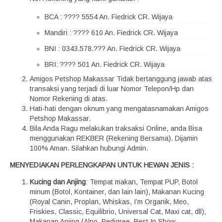
BCA : ???? 5554 An. Fiedrick CR. Wijaya
Mandiri : ???? 610 An. Fiedrick CR. Wijaya
BNI : 0343.578.??? An. Fiedrick CR. Wijaya
BRI: ???? 501 An. Fiedrick CR. Wijaya
Amigos Petshop Makassar Tidak bertanggung jawab atas
transaksi yang terjadi di luar Nomor Telepon/Hp dan
Nomor Rekening di atas.
Hati-hati dengan oknum yang mengatasnamakan Amigos
Petshop Makassar.
Bila Anda Ragu melakukan traksaksi Online, anda Bisa
menggunakan REKBER (Rekening Bersama). Dijamin
100% Aman. Silahkan hubungi Admin.
MENYEDIAKAN PERLENGKAPAN UNTUK HEWAN JENIS :
Kucing dan Anjing
: Tempat makan, Tempat PUP, Botol
minum (Botol, Kontainer, dan lain lain), Makanan Kucing
(Royal Canin, Proplan, Whiskas, I’m Organik, Meo,
Friskies, Classic, Equilibrio, Universal Cat, Maxi cat, dll),
Makanan Anjing (Alpo, Pedigree, Best In Show,