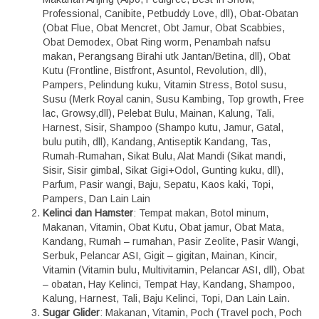
Professional, Canibite, Petbuddy Love, dll), Obat-Obatan
(Obat Flue, Obat Mencret, Obt Jamur, Obat Scabbies,
Obat Demodex, Obat Ring worm, Penambah nafsu
makan, Perangsang Birahi utk Jantan/Betina, dll), Obat
Kutu (Frontline, Bistfront, Asuntol, Revolution, dll),
Pampers, Pelindung kuku, Vitamin Stress, Botol susu,
Susu (Merk Royal canin, Susu Kambing, Top growth, Free
lac, Growsy,dll), Pelebat Bulu, Mainan, Kalung, Tali,
Harnest, Sisir, Shampoo (Shampo kutu, Jamur, Gatal,
bulu putih, dll), Kandang, Antiseptik Kandang, Tas,
Rumah-Rumahan, Sikat Bulu, Alat Mandi (Sikat mandi,
Sisir, Sisir gimbal, Sikat Gigi+Odol, Gunting kuku, dll),
Parfum, Pasir wangi, Baju, Sepatu, Kaos kaki, Topi,
Pampers, Dan Lain Lain
Kelinci dan Hamster
: Tempat makan, Botol minum,
Makanan, Vitamin, Obat Kutu, Obat jamur, Obat Mata,
Kandang, Rumah – rumahan, Pasir Zeolite, Pasir Wangi,
Serbuk, Pelancar ASI, Gigit – gigitan, Mainan, Kincir,
Vitamin (Vitamin bulu, Multivitamin, Pelancar ASI, dll), Obat
– obatan, Hay Kelinci, Tempat Hay, Kandang, Shampoo,
Kalung, Harnest, Tali, Baju Kelinci, Topi, Dan Lain Lain.
Sugar Glider
: Makanan, Vitamin, Poch (Travel poch, Poch