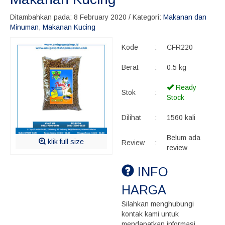
Ditambahkan pada: 8 February 2020 / Kategori:
Makanan dan
Minuman
,
Makanan Kucing
Kode
:
CFR220
Berat
:
0.5 kg
Ready
Stok
:
Stock
Dilihat
:
1560 kali
Belum ada
klik full size
Review
:
review
INFO
HARGA
Silahkan menghubungi
kontak kami untuk
mendapatkan informasi