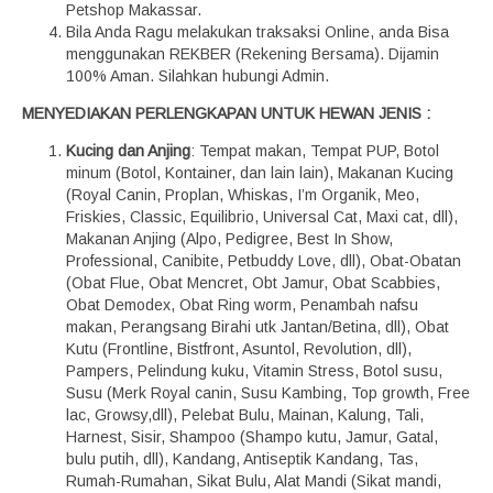
Petshop Makassar.
Bila Anda Ragu melakukan traksaksi Online, anda Bisa
menggunakan REKBER (Rekening Bersama). Dijamin
100% Aman. Silahkan hubungi Admin.
MENYEDIAKAN PERLENGKAPAN UNTUK HEWAN JENIS :
Kucing dan Anjing
: Tempat makan, Tempat PUP, Botol
minum (Botol, Kontainer, dan lain lain), Makanan Kucing
(Royal Canin, Proplan, Whiskas, I’m Organik, Meo,
Friskies, Classic, Equilibrio, Universal Cat, Maxi cat, dll),
Makanan Anjing (Alpo, Pedigree, Best In Show,
Professional, Canibite, Petbuddy Love, dll), Obat-Obatan
(Obat Flue, Obat Mencret, Obt Jamur, Obat Scabbies,
Obat Demodex, Obat Ring worm, Penambah nafsu
makan, Perangsang Birahi utk Jantan/Betina, dll), Obat
Kutu (Frontline, Bistfront, Asuntol, Revolution, dll),
Pampers, Pelindung kuku, Vitamin Stress, Botol susu,
Susu (Merk Royal canin, Susu Kambing, Top growth, Free
lac, Growsy,dll), Pelebat Bulu, Mainan, Kalung, Tali,
Harnest, Sisir, Shampoo (Shampo kutu, Jamur, Gatal,
bulu putih, dll), Kandang, Antiseptik Kandang, Tas,
Rumah-Rumahan, Sikat Bulu, Alat Mandi (Sikat mandi,