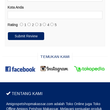
Kota Anda
Rating
1
2
3
4
5
TEMUKAN KAMI
TENTANG KAMI
Amigospetshopmakassar.com adalah Toko Online juga Toko
Offline Amigos Petshop Makassar. Melayani penjualan produk