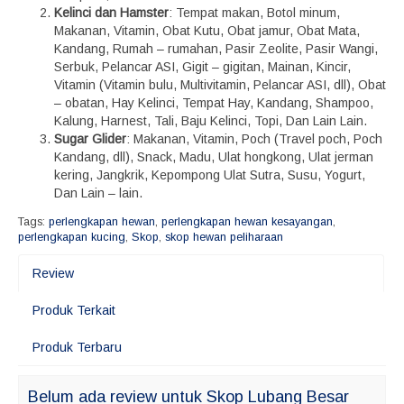
Kelinci dan Hamster
: Tempat makan, Botol minum,
Makanan, Vitamin, Obat Kutu, Obat jamur, Obat Mata,
Kandang, Rumah – rumahan, Pasir Zeolite, Pasir Wangi,
Serbuk, Pelancar ASI, Gigit – gigitan, Mainan, Kincir,
Vitamin (Vitamin bulu, Multivitamin, Pelancar ASI, dll), Obat
– obatan, Hay Kelinci, Tempat Hay, Kandang, Shampoo,
Kalung, Harnest, Tali, Baju Kelinci, Topi, Dan Lain Lain.
Sugar Glider
: Makanan, Vitamin, Poch (Travel poch, Poch
Kandang, dll), Snack, Madu, Ulat hongkong, Ulat jerman
kering, Jangkrik, Kepompong Ulat Sutra, Susu, Yogurt,
Dan Lain – lain.
Tags:
perlengkapan hewan
,
perlengkapan hewan kesayangan
,
perlengkapan kucing
,
Skop
,
skop hewan peliharaan
Review
Produk Terkait
Produk Terbaru
Belum ada review untuk Skop Lubang Besar