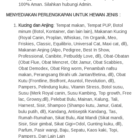
100% Aman. Silahkan hubungi Admin.
MENYEDIAKAN PERLENGKAPAN UNTUK HEWAN JENIS :
Kucing dan Anjing
: Tempat makan, Tempat PUP, Botol
minum (Botol, Kontainer, dan lain lain), Makanan Kucing
(Royal Canin, Proplan, Whiskas, I’m Organik, Meo,
Friskies, Classic, Equilibrio, Universal Cat, Maxi cat, dll),
Makanan Anjing (Alpo, Pedigree, Best In Show,
Professional, Canibite, Petbuddy Love, dll), Obat-Obatan
(Obat Flue, Obat Mencret, Obt Jamur, Obat Scabbies,
Obat Demodex, Obat Ring worm, Penambah nafsu
makan, Perangsang Birahi utk Jantan/Betina, dll), Obat
Kutu (Frontline, Bistfront, Asuntol, Revolution, dll),
Pampers, Pelindung kuku, Vitamin Stress, Botol susu,
Susu (Merk Royal canin, Susu Kambing, Top growth, Free
lac, Growsy,dll), Pelebat Bulu, Mainan, Kalung, Tali,
Harnest, Sisir, Shampoo (Shampo kutu, Jamur, Gatal,
bulu putih, dll), Kandang, Antiseptik Kandang, Tas,
Rumah-Rumahan, Sikat Bulu, Alat Mandi (Sikat mandi,
Sisir, Sisir gimbal, Sikat Gigi+Odol, Gunting kuku, dll),
Parfum, Pasir wangi, Baju, Sepatu, Kaos kaki, Topi,
Pampers, Dan Lain Lain