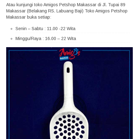
Atau kunjungi toko Amigos Petshop Makassar di Jl. Tupai 89
Makassar (Belakang RS. Labuang Baji) Toko Amigos Petshop
Makassar buka setiap:
Senin – Sabtu : 11.00 -22 Wita
Minggu/Raya : 16.00 – 22 Wita