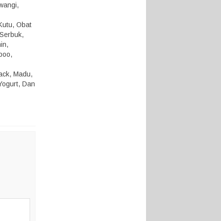
 wangi,
Kutu, Obat
 Serbuk,
in,
poo,
nack, Madu,
Yogurt, Dan