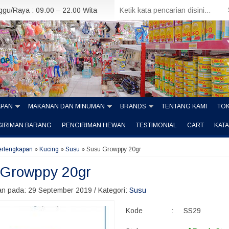
nggu/Raya : 09.00 – 22.00 Wita
APAN
MAKANAN DAN MINUMAN
BRANDS
TENTANG KAMI
TOK
GIRIMAN BARANG
PENGIRIMAN HEWAN
TESTIMONIAL
CART
KAT
erlengkapan
»
Kucing
»
Susu
»
Susu Growppy 20gr
 Growppy 20gr
n pada: 29 September 2019 / Kategori:
Susu
Kode
:
SS29