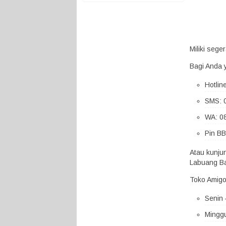
Miliki seg
Bagi Anda 
Hotlin
SMS: 
WA: 0
Pin BB
Atau kunju
Labuang Ba
Toko Amigo
Senin 
Minggu