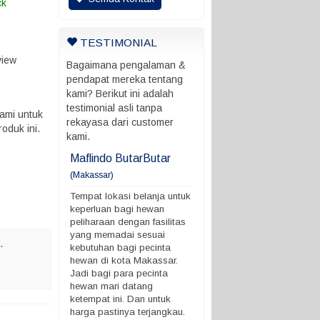
ck
TESTIMONIAL
view
Bagaimana pengalaman &
pendapat mereka tentang
kami? Berikut ini adalah
testimonial asli tanpa
ami untuk
rekayasa dari customer
oduk ini.
kami.
ani
Maflindo ButarButar
Maflindo ButarButar
(Makassar)
rung ada batas
Tempat lokasi belanja untu
 ngga
keperluan bagi hewan
Tempat lokasi belanja untuk
peliharaan dengan fasilitas
keperluan bagi hewan
yang memadai sesuai
peliharaan dengan fasilitas
kebutuhan bagi pecinta
yang memadai sesuai
.
hewan di kota Makassar.
kebutuhan bagi pecinta
Jadi bagi para pecinta
hewan di kota Makassar.
hewan mari datang
Jadi bagi para pecinta
ketempat ini. Dan untuk
hewan mari datang
harga pastinya terjangkau.
ketempat ini. Dan untuk
Demikian ya. terimakasih
harga pastinya terjangkau.