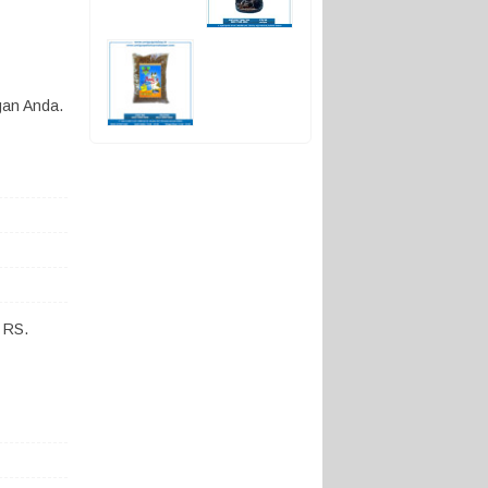
gan Anda.
 RS.