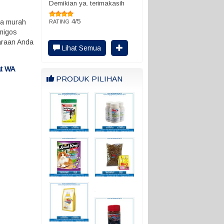
Demikian ya. terimakasih
4/5
ga murah
RATING
Amigos
haraan Anda
Lihat Semua
at WA
PRODUK PILIHAN