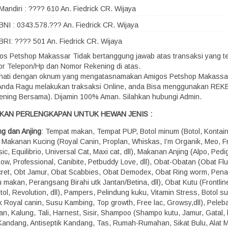
Mandiri : ???? 610 An. Fiedrick CR. Wijaya
BNI : 0343.578.??? An. Fiedrick CR. Wijaya
BRI: ???? 501 An. Fiedrick CR. Wijaya
os Petshop Makassar Tidak bertanggung jawab atas transaksi yang terj
r Telepon/Hp dan Nomor Rekening di atas.
-hati dengan oknum yang mengatasnamakan Amigos Petshop Makassa
 Anda Ragu melakukan traksaksi Online, anda Bisa menggunakan RE
ening Bersama). Dijamin 100% Aman. Silahkan hubungi Admin.
KAN PERLENGKAPAN UNTUK HEWAN JENIS :
ng dan Anjing
: Tempat makan, Tempat PUP, Botol minum (Botol, Kontaine
), Makanan Kucing (Royal Canin, Proplan, Whiskas, I’m Organik, Meo, Fr
ic, Equilibrio, Universal Cat, Maxi cat, dll), Makanan Anjing (Alpo, Pedi
how, Professional, Canibite, Petbuddy Love, dll), Obat-Obatan (Obat Fl
ret, Obt Jamur, Obat Scabbies, Obat Demodex, Obat Ring worm, Pen
 makan, Perangsang Birahi utk Jantan/Betina, dll), Obat Kutu (Frontline,
ol, Revolution, dll), Pampers, Pelindung kuku, Vitamin Stress, Botol s
k Royal canin, Susu Kambing, Top growth, Free lac, Growsy,dll), Peleba
n, Kalung, Tali, Harnest, Sisir, Shampoo (Shampo kutu, Jamur, Gatal, b
, Kandang, Antiseptik Kandang, Tas, Rumah-Rumahan, Sikat Bulu, Alat M