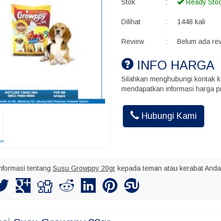
Stok
:
Ready Sto
Dilihat
:
1448 kali
Review
:
Belum ada re
INFO HARGA
Silahkan menghubungi kontak k
mendapatkan informasi harga pr
Akhmad Ins
Hubungi Kami
Kalo kirim bu
maksimal nya
nformasi tentang
Susu Growppy 20gr
kepada teman atau kerabat Anda