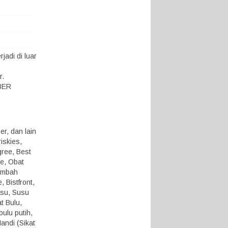
adi di luar
r.
KBER
r, dan lain
iskies,
gree, Best
ue, Obat
ambah
 Bistfront,
usu, Susu
t Bulu,
ulu putih,
andi (Sikat