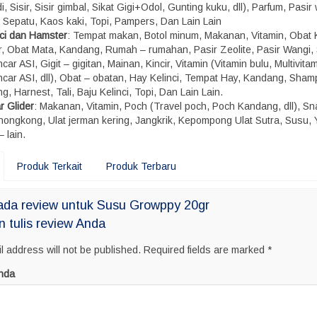
, Sisir, Sisir gimbal, Sikat Gigi+Odol, Gunting kuku, dll), Parfum, Pasir
, Sepatu, Kaos kaki, Topi, Pampers, Dan Lain Lain
nci dan Hamster
: Tempat makan, Botol minum, Makanan, Vitamin, Obat 
r, Obat Mata, Kandang, Rumah – rumahan, Pasir Zeolite, Pasir Wangi,
car ASI, Gigit – gigitan, Mainan, Kincir, Vitamin (Vitamin bulu, Multivitam
ncar ASI, dll), Obat – obatan, Hay Kelinci, Tempat Hay, Kandang, Sham
g, Harnest, Tali, Baju Kelinci, Topi, Dan Lain Lain.
r Glider
: Makanan, Vitamin, Poch (Travel poch, Poch Kandang, dll), S
 hongkong, Ulat jerman kering, Jangkrik, Kepompong Ulat Sutra, Susu, 
– lain.
Produk Terkait
Produk Terbaru
ada review untuk Susu Growppy 20gr
n tulis review Anda
l address will not be published.
Required fields are marked
*
nda