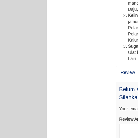
mandi
Baju
Keli
jamu
Pelan
Pela
Kalun
Suga
Ulat
Lain 
Review
Belum 
Silahka
Your emai
Review A