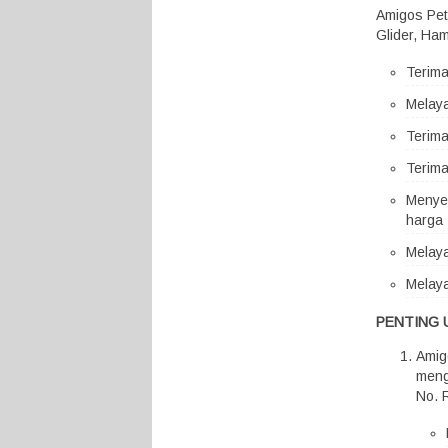
Amigos Pet
Glider, Ham
Terim
Melaya
Terima
Terima
Menyed
harga 
Melaya
Melaya
PENTING 
Amig
meng
No. 