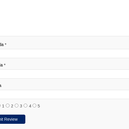
da
*
da
*
a
1
2
3
4
5