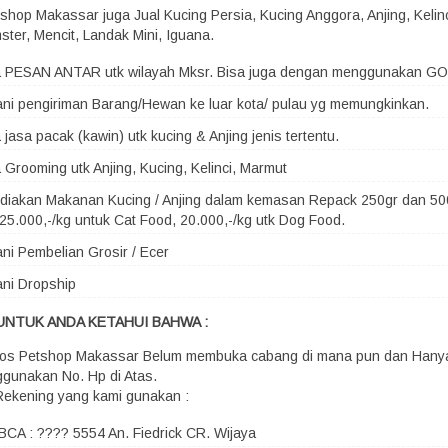
shop Makassar juga Jual Kucing Persia, Kucing Anggora, Anjing, Kelin
ster, Mencit, Landak Mini, Iguana.
a PESAN ANTAR utk wilayah Mksr. Bisa juga dengan menggunakan G
ni pengiriman Barang/Hewan ke luar kota/ pulau yg memungkinkan.
 jasa pacak (kawin) utk kucing & Anjing jenis tertentu.
 Grooming utk Anjing, Kucing, Kelinci, Marmut
iakan Makanan Kucing / Anjing dalam kemasan Repack 250gr dan 500
25.000,-/kg untuk Cat Food, 20.000,-/kg utk Dog Food.
ni Pembelian Grosir / Ecer
ni Dropship
UNTUK ANDA KETAHUI BAHWA :
os Petshop Makassar Belum membuka cabang di mana pun dan Hany
gunakan No. Hp di Atas.
Rekening yang kami gunakan :
BCA : ???? 5554 An. Fiedrick CR. Wijaya