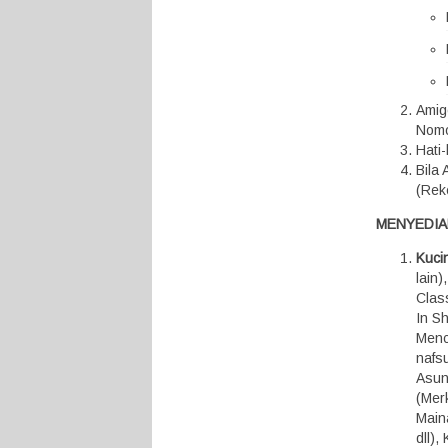
Amig
Nomo
Hati
Bila
(Rek
MENYEDIA
Kuci
lain
Class
In S
Menc
nafsu
Asunt
(Mer
Maina
dll)