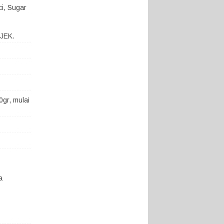
ci, Sugar
OJEK.
gr, mulai
a