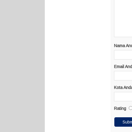
Nama An
Email An
Kota And
Rating