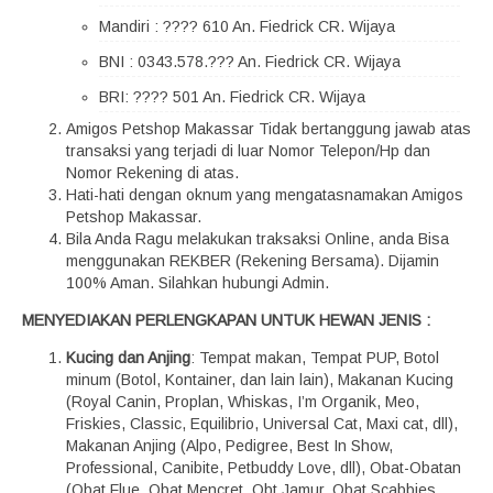
Mandiri : ???? 610 An. Fiedrick CR. Wijaya
BNI : 0343.578.??? An. Fiedrick CR. Wijaya
BRI: ???? 501 An. Fiedrick CR. Wijaya
Amigos Petshop Makassar Tidak bertanggung jawab atas
transaksi yang terjadi di luar Nomor Telepon/Hp dan
Nomor Rekening di atas.
Hati-hati dengan oknum yang mengatasnamakan Amigos
Petshop Makassar.
Bila Anda Ragu melakukan traksaksi Online, anda Bisa
menggunakan REKBER (Rekening Bersama). Dijamin
100% Aman. Silahkan hubungi Admin.
MENYEDIAKAN PERLENGKAPAN UNTUK HEWAN JENIS :
Kucing dan Anjing
: Tempat makan, Tempat PUP, Botol
minum (Botol, Kontainer, dan lain lain), Makanan Kucing
(Royal Canin, Proplan, Whiskas, I’m Organik, Meo,
Friskies, Classic, Equilibrio, Universal Cat, Maxi cat, dll),
Makanan Anjing (Alpo, Pedigree, Best In Show,
Professional, Canibite, Petbuddy Love, dll), Obat-Obatan
(Obat Flue, Obat Mencret, Obt Jamur, Obat Scabbies,