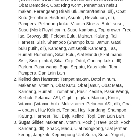
Obat Demodex, Obat Ring worm, Penambah nafsu
makan, Perangsang Birahi utk Jantan/Betina, dll), Obat
Kutu (Frontline, Bistfront, Asuntol, Revolution, dll),
Pampers, Pelindung kuku, Vitamin Stress, Botol susu,
Susu (Merk Royal canin, Susu Kambing, Top growth, Free
lac, Growsy,dll), Pelebat Bulu, Mainan, Kalung, Tali,
Harnest, Sisir, Shampoo (Shampo kutu, Jamur, Gatal,
bulu putih, dll), Kandang, Antiseptik Kandang, Tas,
Rumah-Rumahan, Sikat Bulu, Alat Mandi (Sikat mandi,
Sisir, Sisir gimbal, Sikat Gigi+Odol, Gunting kuku, dll),
Parfum, Pasir wangi, Baju, Sepatu, Kaos kaki, Topi,
Pampers, Dan Lain Lain
Kelinci dan Hamster
: Tempat makan, Botol minum,
Makanan, Vitamin, Obat Kutu, Obat jamur, Obat Mata,
Kandang, Rumah – rumahan, Pasir Zeolite, Pasir Wangi,
Serbuk, Pelancar ASI, Gigit – gigitan, Mainan, Kincir,
Vitamin (Vitamin bulu, Multivitamin, Pelancar ASI, dll), Obat
– obatan, Hay Kelinci, Tempat Hay, Kandang, Shampoo,
Kalung, Harnest, Tali, Baju Kelinci, Topi, Dan Lain Lain.
Sugar Glider
: Makanan, Vitamin, Poch (Travel poch, Poch
Kandang, dll), Snack, Madu, Ulat hongkong, Ulat jerman
kering, Jangkrik, Kepompong Ulat Sutra, Susu, Yogurt,