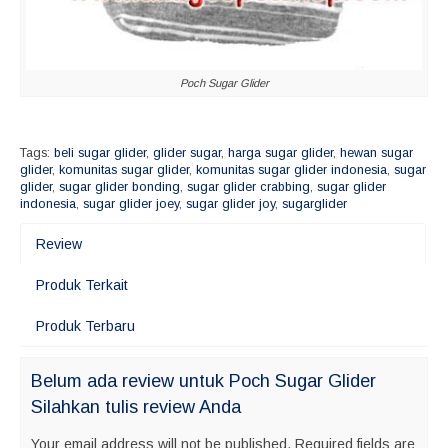
Poch Sugar Glider
Tags:
beli sugar glider
,
glider sugar
,
harga sugar glider
,
hewan sugar
glider
,
komunitas sugar glider
,
komunitas sugar glider indonesia
,
sugar
glider
,
sugar glider bonding
,
sugar glider crabbing
,
sugar glider
indonesia
,
sugar glider joey
,
sugar glider joy
,
sugarglider
Review
Produk Terkait
Produk Terbaru
Belum ada review untuk Poch Sugar Glider
Silahkan tulis review Anda
Your email address will not be published.
Required fields are