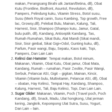
makan, Perangsang Birahi utk Jantan/Betina, dll), Obat
Kutu (Frontline, Bistfront, Asuntol, Revolution, dll),
Pampers, Pelindung kuku, Vitamin Stress, Botol susu,
Susu (Merk Royal canin, Susu Kambing, Top growth, Free
lac, Growsy,dll), Pelebat Bulu, Mainan, Kalung, Tali,
Harnest, Sisir, Shampoo (Shampo kutu, Jamur, Gatal,
bulu putih, dll), Kandang, Antiseptik Kandang, Tas,
Rumah-Rumahan, Sikat Bulu, Alat Mandi (Sikat mandi,
Sisir, Sisir gimbal, Sikat Gigi+Odol, Gunting kuku, dll),
Parfum, Pasir wangi, Baju, Sepatu, Kaos kaki, Topi,
Pampers, Dan Lain Lain
Kelinci dan Hamster
: Tempat makan, Botol minum,
Makanan, Vitamin, Obat Kutu, Obat jamur, Obat Mata,
Kandang, Rumah – rumahan, Pasir Zeolite, Pasir Wangi,
Serbuk, Pelancar ASI, Gigit – gigitan, Mainan, Kincir,
Vitamin (Vitamin bulu, Multivitamin, Pelancar ASI, dll), Obat
– obatan, Hay Kelinci, Tempat Hay, Kandang, Shampoo,
Kalung, Harnest, Tali, Baju Kelinci, Topi, Dan Lain Lain.
Sugar Glider
: Makanan, Vitamin, Poch (Travel poch, Poch
Kandang, dll), Snack, Madu, Ulat hongkong, Ulat jerman
kering, Jangkrik, Kepompong Ulat Sutra, Susu, Yogurt,
Dan Lain – lain.