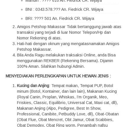
Mandiri : ???? 610 An. Fiedrick CR. Wijaya
BNI : 0343.578.??? An. Fiedrick CR. Wijaya
BRI: ???? 501 An. Fiedrick CR. Wijaya
Amigos Petshop Makassar Tidak bertanggung jawab atas
transaksi yang terjadi di luar Nomor Telepon/Hp dan
Nomor Rekening di atas.
Hati-hati dengan oknum yang mengatasnamakan Amigos
Petshop Makassar.
Bila Anda Ragu melakukan traksaksi Online, anda Bisa
menggunakan REKBER (Rekening Bersama). Dijamin
100% Aman. Silahkan hubungi Admin.
MENYEDIAKAN PERLENGKAPAN UNTUK HEWAN JENIS :
Kucing dan Anjing
: Tempat makan, Tempat PUP, Botol
minum (Botol, Kontainer, dan lain lain), Makanan Kucing
(Royal Canin, Proplan, Whiskas, I’m Organik, Meo,
Friskies, Classic, Equilibrio, Universal Cat, Maxi cat, dll),
Makanan Anjing (Alpo, Pedigree, Best In Show,
Professional, Canibite, Petbuddy Love, dll), Obat-Obatan
(Obat Flue, Obat Mencret, Obt Jamur, Obat Scabbies,
Obat Demodex, Obat Ring worm, Penambah nafsu