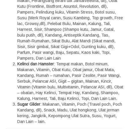
makan, Perangsang Birahi utk Jantan/Betina, dll), Obat
Kutu (Frontline, Bistfront, Asuntol, Revolution, dll),
Pampers, Pelindung kuku, Vitamin Stress, Botol susu,
Susu (Merk Royal canin, Susu Kambing, Top growth, Free
lac, Growsy,dll), Pelebat Bulu, Mainan, Kalung, Tali,
Harnest, Sisir, Shampoo (Shampo kutu, Jamur, Gatal,
bulu putih, dll), Kandang, Antiseptik Kandang, Tas,
Rumah-Rumahan, Sikat Bulu, Alat Mandi (Sikat mandi,
Sisir, Sisir gimbal, Sikat Gigi+Odol, Gunting kuku, dll),
Parfum, Pasir wangi, Baju, Sepatu, Kaos kaki, Topi,
Pampers, Dan Lain Lain
Kelinci dan Hamster
: Tempat makan, Botol minum,
Makanan, Vitamin, Obat Kutu, Obat jamur, Obat Mata,
Kandang, Rumah – rumahan, Pasir Zeolite, Pasir Wangi,
Serbuk, Pelancar ASI, Gigit – gigitan, Mainan, Kincir,
Vitamin (Vitamin bulu, Multivitamin, Pelancar ASI, dll), Obat
– obatan, Hay Kelinci, Tempat Hay, Kandang, Shampoo,
Kalung, Harnest, Tali, Baju Kelinci, Topi, Dan Lain Lain.
Sugar Glider
: Makanan, Vitamin, Poch (Travel poch, Poch
Kandang, dll), Snack, Madu, Ulat hongkong, Ulat jerman
kering, Jangkrik, Kepompong Ulat Sutra, Susu, Yogurt,
Dan Lain – lain.