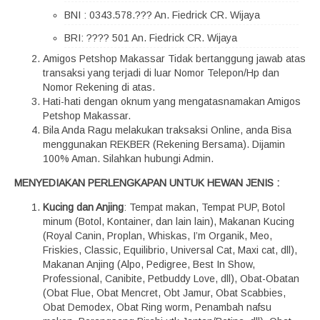
BNI : 0343.578.??? An. Fiedrick CR. Wijaya
BRI: ???? 501 An. Fiedrick CR. Wijaya
Amigos Petshop Makassar Tidak bertanggung jawab atas
transaksi yang terjadi di luar Nomor Telepon/Hp dan
Nomor Rekening di atas.
Hati-hati dengan oknum yang mengatasnamakan Amigos
Petshop Makassar.
Bila Anda Ragu melakukan traksaksi Online, anda Bisa
menggunakan REKBER (Rekening Bersama). Dijamin
100% Aman. Silahkan hubungi Admin.
MENYEDIAKAN PERLENGKAPAN UNTUK HEWAN JENIS :
Kucing dan Anjing
: Tempat makan, Tempat PUP, Botol
minum (Botol, Kontainer, dan lain lain), Makanan Kucing
(Royal Canin, Proplan, Whiskas, I’m Organik, Meo,
Friskies, Classic, Equilibrio, Universal Cat, Maxi cat, dll),
Makanan Anjing (Alpo, Pedigree, Best In Show,
Professional, Canibite, Petbuddy Love, dll), Obat-Obatan
(Obat Flue, Obat Mencret, Obt Jamur, Obat Scabbies,
Obat Demodex, Obat Ring worm, Penambah nafsu