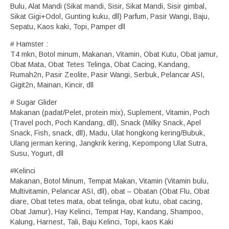
Bulu, Alat Mandi (Sikat mandi, Sisir, Sikat Mandi, Sisir gimbal,
Sikat Gigi+Odol, Gunting kuku, dll) Parfum, Pasir Wangi, Baju,
Sepatu, Kaos kaki, Topi, Pamper dll
# Hamster :
T4 mkn, Botol minum, Makanan, Vitamin, Obat Kutu, Obat jamur,
Obat Mata, Obat Tetes Telinga, Obat Cacing, Kandang,
Rumah2n, Pasir Zeolite, Pasir Wangi, Serbuk, Pelancar ASI,
Gigit2n, Mainan, Kincir, dll
# Sugar Glider
Makanan (padat/Pelet, protein mix), Suplement, Vitamin, Poch
(Travel poch, Poch Kandang, dll), Snack (Milky Snack, Apel
Snack, Fish, snack, dll), Madu, Ulat hongkong kering/Bubuk,
Ulang jerman kering, Jangkrik kering, Kepompong Ulat Sutra,
Susu, Yogurt, dll
#Kelinci
Makanan, Botol Minum, Tempat Makan, Vitamin (Vitamin bulu,
Multivitamin, Pelancar ASI, dll), obat – Obatan (Obat Flu, Obat
diare, Obat tetes mata, obat telinga, obat kutu, obat cacing,
Obat Jamur), Hay Kelinci, Tempat Hay, Kandang, Shampoo,
Kalung, Harnest, Tali, Baju Kelinci, Topi, kaos Kaki