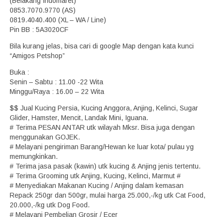
(Belakang Indomaret)
0853.7070.9770 (AS)
0819.4040.400 (XL – WA / Line)
Pin BB : 5A3020CF
Bila kurang jelas, bisa cari di google Map dengan kata kunci
“Amigos Petshop”
Buka :
Senin – Sabtu : 11.00 -22 Wita
Minggu/Raya : 16.00 – 22 Wita
$$ Jual Kucing Persia, Kucing Anggora, Anjing, Kelinci, Sugar
Glider, Hamster, Mencit, Landak Mini, Iguana.
# Terima PESAN ANTAR utk wilayah Mksr. Bisa juga dengan
menggunakan GOJEK.
# Melayani pengiriman Barang/Hewan ke luar kota/ pulau yg
memungkinkan.
# Terima jasa pasak (kawin) utk kucing & Anjing jenis tertentu.
# Terima Grooming utk Anjing, Kucing, Kelinci, Marmut #
# Menyediakan Makanan Kucing / Anjing dalam kemasan
Repack 250gr dan 500gr, mulai harga 25.000,-/kg utk Cat Food,
20.000,-/kg utk Dog Food.
# Melayani Pembelian Grosir / Ecer