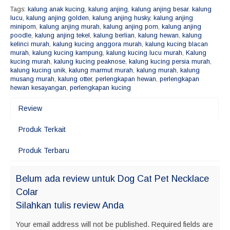
Tags:
kalung anak kucing
,
kalung anjing
,
kalung anjing besar. kalung
lucu
,
kalung anjing golden
,
kalung anjing husky
,
kalung anjing
minipom
,
kalung anjing murah
,
kalung anjing pom
,
kalung anjing
poodle
,
kalung anjing tekel
,
kalung berlian
,
kalung hewan
,
kalung
kelinci murah
,
kalung kucing anggora murah
,
kalung kucing blacan
murah
,
kalung kucing kampung
,
kalung kucing lucu murah
,
Kalung
kucing murah
,
kalung kucing peaknose
,
kalung kucing persia murah
,
kalung kucing unik
,
kalung marmut murah
,
kalung murah
,
kalung
musang murah
,
kalung otter
,
perlengkapan hewan
,
perlengkapan
hewan kesayangan
,
perlengkapan kucing
Review
Produk Terkait
Produk Terbaru
Belum ada review untuk Dog Cat Pet Necklace
Colar
Silahkan tulis review Anda
Your email address will not be published.
Required fields are