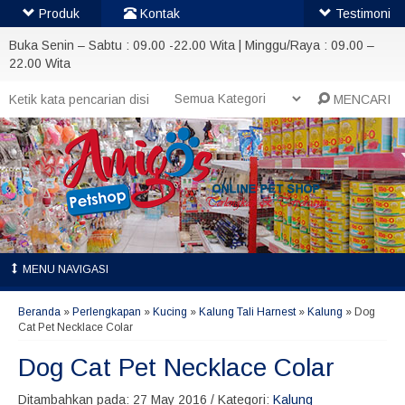
Produk
Kontak
Testimoni
Buka Senin – Sabtu : 09.00 -22.00 Wita | Minggu/Raya : 09.00 –
22.00 Wita
MENCARI
MENU NAVIGASI
Beranda
»
Perlengkapan
»
Kucing
»
Kalung Tali Harnest
»
Kalung
»
Dog
Cat Pet Necklace Colar
Dog Cat Pet Necklace Colar
Ditambahkan pada: 27 May 2016 / Kategori:
Kalung