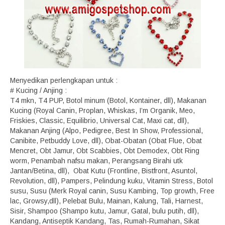
Menyedikan perlengkapan untuk :
# Kucing / Anjing :
T4 mkn, T4 PUP, Botol minum (Botol, Kontainer, dll), Makanan
Kucing (Royal Canin, Proplan, Whiskas, I’m Organik, Meo,
Friskies, Classic, Equilibrio, Universal Cat, Maxi cat, dll),
Makanan Anjing (Alpo, Pedigree, Best In Show, Professional,
Canibite, Petbuddy Love, dll), Obat-Obatan (Obat Flue, Obat
Mencret, Obt Jamur, Obt Scabbies, Obt Demodex, Obt Ring
worm, Penambah nafsu makan, Perangsang Birahi utk
Jantan/Betina, dll), Obat Kutu (Frontline, Bistfront, Asuntol,
Revolution, dll), Pampers, Pelindung kuku, Vitamin Stress, Botol
susu, Susu (Merk Royal canin, Susu Kambing, Top growth, Free
lac, Growsy,dll), Pelebat Bulu, Mainan, Kalung, Tali, Harnest,
Sisir, Shampoo (Shampo kutu, Jamur, Gatal, bulu putih, dll),
Kandang, Antiseptik Kandang, Tas, Rumah-Rumahan, Sikat