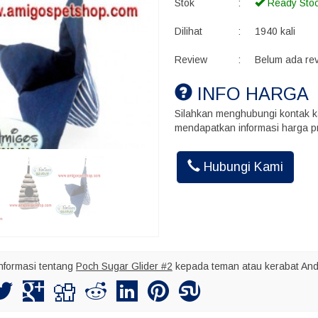
Stok
:
Ready Sto
Dilihat
:
1940 kali
Review
:
Belum ada re
INFO HARGA
Silahkan menghubungi kontak k
mendapatkan informasi harga pr
Akhmad Ins
Hubungi Kami
Kalo kirim bu
maksimal nya
nformasi tentang
Poch Sugar Glider #2
kepada teman atau kerabat And