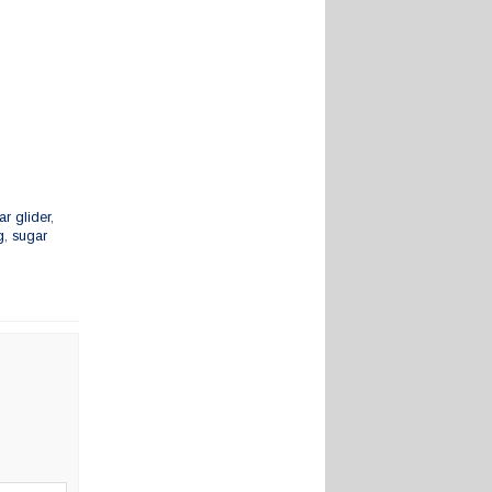
r glider
,
g
,
sugar