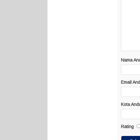
Nama An
Email An
Kota And
Rating