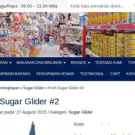
nggu/Raya : 09.00 – 22.00 Wita
APAN
MAKANAN DAN MINUMAN
BRANDS
TENTANG KAMI
TOK
GIRIMAN BARANG
PENGIRIMAN HEWAN
TESTIMONIAL
CART
KAT
erlengkapan
»
Sugar Glider
»
Poch Sugar Glider #2
Sugar Glider #2
n pada: 27 August 2015 / Kategori:
Sugar Glider
Kode
:
-