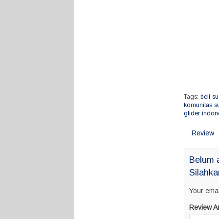
Tags:
beli su
komunitas su
glider indon
Review
Belum a
Silahka
Your emai
Review A