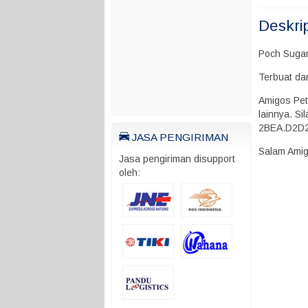
Deskri
Poch Sugar
Terbuat da
Amigos Pet
lainnya. S
2BEA.D2D
JASA PENGIRIMAN
Salam Ami
Jasa pengiriman disupport
oleh: