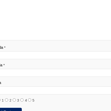
da
*
da
*
a
1
2
3
4
5