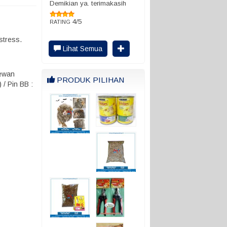
Demikian ya. terimakasih
4/5
RATING
stress.
Lihat Semua
hewan
PRODUK PILIHAN
/ Pin BB :