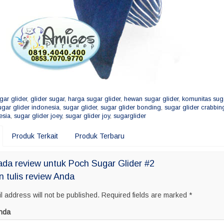
gar glider
,
glider sugar
,
harga sugar glider
,
hewan sugar glider
,
komunitas suga
gar glider indonesia
,
sugar glider
,
sugar glider bonding
,
sugar glider crabbin
esia
,
sugar glider joey
,
sugar glider joy
,
sugarglider
Produk Terkait
Produk Terbaru
da review untuk Poch Sugar Glider #2
n tulis review Anda
l address will not be published.
Required fields are marked
*
nda