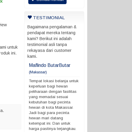
ck
TESTIMONIAL
view
Bagaimana pengalaman &
pendapat mereka tentang
kami? Berikut ini adalah
testimonial asli tanpa
ami untuk
rekayasa dari customer
oduk ini.
kami.
ani
Maflindo ButarButar
Maflindo ButarButar
(Makassar)
rung ada batas
Tempat lokasi belanja untu
 ngga
keperluan bagi hewan
Tempat lokasi belanja untuk
peliharaan dengan fasilitas
keperluan bagi hewan
yang memadai sesuai
peliharaan dengan fasilitas
kebutuhan bagi pecinta
yang memadai sesuai
hewan di kota Makassar.
kebutuhan bagi pecinta
Jadi bagi para pecinta
hewan di kota Makassar.
a.
hewan mari datang
Jadi bagi para pecinta
ketempat ini. Dan untuk
hewan mari datang
harga pastinya terjangkau.
ketempat ini. Dan untuk
Demikian ya. terimakasih
harga pastinya terjangkau.