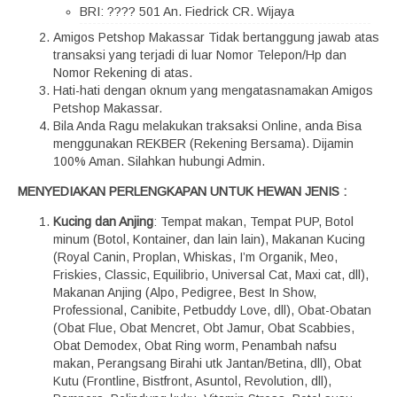
BRI: ???? 501 An. Fiedrick CR. Wijaya
Amigos Petshop Makassar Tidak bertanggung jawab atas
transaksi yang terjadi di luar Nomor Telepon/Hp dan
Nomor Rekening di atas.
Hati-hati dengan oknum yang mengatasnamakan Amigos
Petshop Makassar.
Bila Anda Ragu melakukan traksaksi Online, anda Bisa
menggunakan REKBER (Rekening Bersama). Dijamin
100% Aman. Silahkan hubungi Admin.
MENYEDIAKAN PERLENGKAPAN UNTUK HEWAN JENIS :
Kucing dan Anjing
: Tempat makan, Tempat PUP, Botol
minum (Botol, Kontainer, dan lain lain), Makanan Kucing
(Royal Canin, Proplan, Whiskas, I’m Organik, Meo,
Friskies, Classic, Equilibrio, Universal Cat, Maxi cat, dll),
Makanan Anjing (Alpo, Pedigree, Best In Show,
Professional, Canibite, Petbuddy Love, dll), Obat-Obatan
(Obat Flue, Obat Mencret, Obt Jamur, Obat Scabbies,
Obat Demodex, Obat Ring worm, Penambah nafsu
makan, Perangsang Birahi utk Jantan/Betina, dll), Obat
Kutu (Frontline, Bistfront, Asuntol, Revolution, dll),