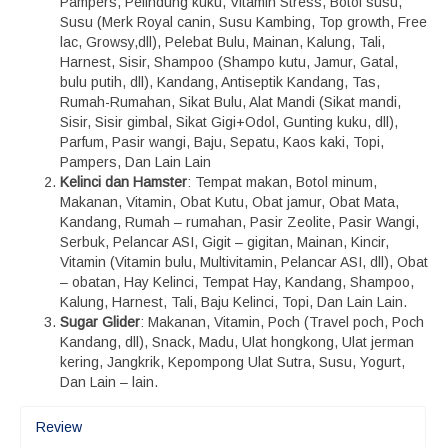
Pampers, Pelindung kuku, Vitamin Stress, Botol susu,
Susu (Merk Royal canin, Susu Kambing, Top growth, Free
lac, Growsy,dll), Pelebat Bulu, Mainan, Kalung, Tali,
Harnest, Sisir, Shampoo (Shampo kutu, Jamur, Gatal,
bulu putih, dll), Kandang, Antiseptik Kandang, Tas,
Rumah-Rumahan, Sikat Bulu, Alat Mandi (Sikat mandi,
Sisir, Sisir gimbal, Sikat Gigi+Odol, Gunting kuku, dll),
Parfum, Pasir wangi, Baju, Sepatu, Kaos kaki, Topi,
Pampers, Dan Lain Lain
Kelinci dan Hamster
: Tempat makan, Botol minum,
Makanan, Vitamin, Obat Kutu, Obat jamur, Obat Mata,
Kandang, Rumah – rumahan, Pasir Zeolite, Pasir Wangi,
Serbuk, Pelancar ASI, Gigit – gigitan, Mainan, Kincir,
Vitamin (Vitamin bulu, Multivitamin, Pelancar ASI, dll), Obat
– obatan, Hay Kelinci, Tempat Hay, Kandang, Shampoo,
Kalung, Harnest, Tali, Baju Kelinci, Topi, Dan Lain Lain.
Sugar Glider
: Makanan, Vitamin, Poch (Travel poch, Poch
Kandang, dll), Snack, Madu, Ulat hongkong, Ulat jerman
kering, Jangkrik, Kepompong Ulat Sutra, Susu, Yogurt,
Dan Lain – lain.
Review