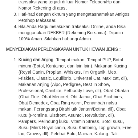
transaksi yang terjadi di luar Nomor Telepon/Hp dan
Nomor Rekening di atas.
Hati-hati dengan oknum yang mengatasnamakan Amigos
Petshop Makassar.
Bila Anda Ragu melakukan traksaksi Online, anda Bisa
menggunakan REKBER (Rekening Bersama). Dijamin
100% Aman. Silahkan hubungi Admin.
MENYEDIAKAN PERLENGKAPAN UNTUK HEWAN JENIS :
Kucing dan Anjing
: Tempat makan, Tempat PUP, Botol
minum (Botol, Kontainer, dan lain lain), Makanan Kucing
(Royal Canin, Proplan, Whiskas, I’m Organik, Meo,
Friskies, Classic, Equilibrio, Universal Cat, Maxi cat, dll),
Makanan Anjing (Alpo, Pedigree, Best In Show,
Professional, Canibite, Petbuddy Love, dll), Obat-Obatan
(Obat Flue, Obat Mencret, Obt Jamur, Obat Scabbies,
Obat Demodex, Obat Ring worm, Penambah nafsu
makan, Perangsang Birahi utk Jantan/Betina, dll), Obat
Kutu (Frontline, Bistfront, Asuntol, Revolution, dll),
Pampers, Pelindung kuku, Vitamin Stress, Botol susu,
Susu (Merk Royal canin, Susu Kambing, Top growth, Free
lac, Growsy,dll), Pelebat Bulu, Mainan, Kalung, Tali,