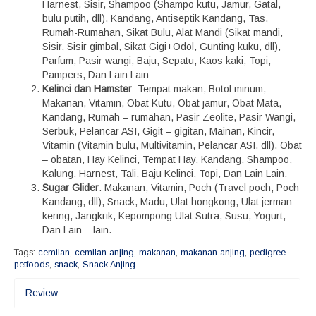
Harnest, Sisir, Shampoo (Shampo kutu, Jamur, Gatal,
bulu putih, dll), Kandang, Antiseptik Kandang, Tas,
Rumah-Rumahan, Sikat Bulu, Alat Mandi (Sikat mandi,
Sisir, Sisir gimbal, Sikat Gigi+Odol, Gunting kuku, dll),
Parfum, Pasir wangi, Baju, Sepatu, Kaos kaki, Topi,
Pampers, Dan Lain Lain
Kelinci dan Hamster
: Tempat makan, Botol minum,
Makanan, Vitamin, Obat Kutu, Obat jamur, Obat Mata,
Kandang, Rumah – rumahan, Pasir Zeolite, Pasir Wangi,
Serbuk, Pelancar ASI, Gigit – gigitan, Mainan, Kincir,
Vitamin (Vitamin bulu, Multivitamin, Pelancar ASI, dll), Obat
– obatan, Hay Kelinci, Tempat Hay, Kandang, Shampoo,
Kalung, Harnest, Tali, Baju Kelinci, Topi, Dan Lain Lain.
Sugar Glider
: Makanan, Vitamin, Poch (Travel poch, Poch
Kandang, dll), Snack, Madu, Ulat hongkong, Ulat jerman
kering, Jangkrik, Kepompong Ulat Sutra, Susu, Yogurt,
Dan Lain – lain.
Tags:
cemilan
,
cemilan anjing
,
makanan
,
makanan anjing
,
pedigree
petfoods
,
snack
,
Snack Anjing
Review